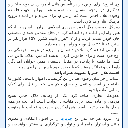
وی افزود: برای اولین بار در تأسیس هلال احمر، ردیف بودجه ایثار و
فداکاری در بودجه امسال ثبت شده و همه اینها به جهت فلسفه
وجودی هلال احمر است که از مردم، برای مردم و در امتداد ترویج
فرهنگ ایثار و فداکاری است.
دبیرکل جمعیت هلال احمر جمهوری اسلامی ایران با اشاره به اینکه
هنوز راه ایثار ادامه دارد اضافه کرد: در دفاع مقدس شهدای مختلفی
جان خودرا تقدیم کردند و از ۲۲۷هزار شهید کشور، ۱۵۷ هزار نفر در
سنین ۱۳ تا ۲۴ سال بودند و راه آنها ادامه دارد.
سلیمانی اضافه کرد: تلاش دشمنان به ویژه در عرصه فرهنگی در
اوج خود است و برای خاموش کردن اندیشه امامین انقلاب تلاش می
کنند اما نقطه بازدارنده در مقابل دشمنان همین جوانان امدادگر،
داوطلب و نجاتگر هستند که با حضور خود پاسخ آنها را می دهند.
خدمت هلال احمر با معنویت همراه باشد
استاندار خراسان رضوی هم در این گردهمایی اظهار داشت: کشور ما
حادثه خیز است و عقل و منطق حکم می کند از قبل برای کمک
رسانی آماده باشیم.
یعقوبعلی نظری اضافه کرد: یکی از وظایف هلال احمر، بسیج
مردمی و آماده شدن برای مقابله با حوادث است اما آنچه در همه
میدان ها مورد توجه است همراه کردن خدمت و فعالیت با معنویت
است.
وی افزود: هر چه قدر این
خدمات
را بر اصول اعتقادی و معنوی
مبتنی و استوار نماییم اجر و ثواب و اثرگذاری آن بیشتر خواهد شد و