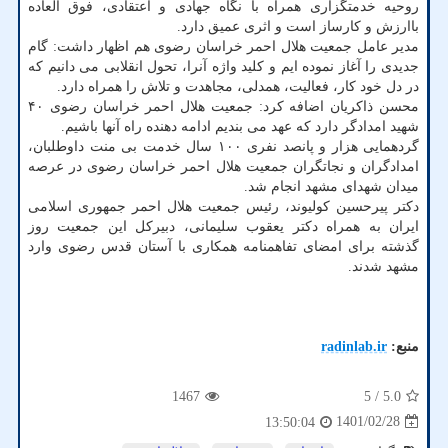
روحیه خدمتگزاری همراه با نگاه جهادی و اعتقادی، فوق العاده
باارزش و کارساز است و اثری عمیق دارد.
مدیر عامل جمعیت هلال احمر خراسان رضوی هم اظهار داشت: گام
جدیدی را آغاز نموده ایم و کلید واژه آنرا، تحول انقلابی می دانیم که
در دل خود کار، فعالیت، همدلی، مجاهدت و تلاش را همراه دارد.
محسن ذاکریان اضافه کرد: جمعیت هلال احمر خراسان رضوی ۴۰
شهید امدادگر دارد که عهد می بندیم ادامه دهنده راه آنها باشیم.
گردهمایی هزار و پانصد نفری ۱۰۰ سال خدمت بی منت داوطلبان،
امدادگران و نجاتگران جمعیت هلال احمر خراسان رضوی در عرصه
میدان شهدای مشهد انجام شد.
دکتر پیرحسین کولیوند، رئیس جمعیت هلال احمر جمهوری اسلامی
ایران به همراه دکتر یعقوب سلیمانی، دبیرکل این جمعیت روز
گذشته برای امضای تفاهمنامه همکاری با آستان قدس رضوی وارد
مشهد شدند.
منبع:
radinlab.ir
1467
/ 5
5.0
1401/02/28
13:50:04