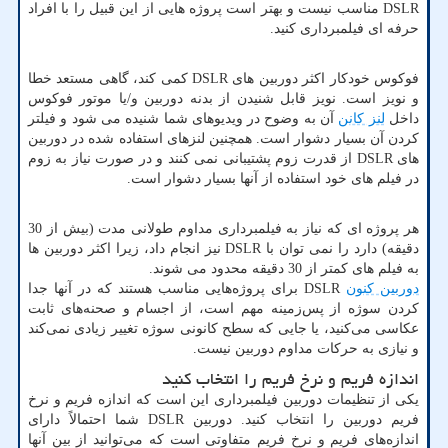
DSLR
مناسب نیست و بهتر است پروژه هایی از این قبیل را با افراد
حرفه ای فیلمبرداری کنید.
فوکوس خودکار اکثر دوربین های
DSLR
کمی کند، گاهی مستعد خطا
و نویز است. نویز قابل شنیدن از بدنه دوربین و/یا موتور فوکوس
داخل
لنز کانن
آن به وضوح در ویدیوهای شما شنیده می شود و فیلتر
کردن آن بسیار دشوار است. همچنین لنزهای استفاده شده در دوربین
های
DSLR
از قدرت زوم پشتیبانی نمی کنند و در صورت نیاز به زوم
در فیلم های خود استفاده از آنها بسیار دشوار است.
هر پروژه ای که نیاز به فیلمبرداری مداوم طولانی مدت (بیش از 30
دقیقه) دارد را نمی توان با
DSLR
نیز انجام داد، زیرا اکثر دوربین ها
به فیلم های کمتر از 30 دقیقه محدود می شوند.
دوربین کنون
DSLR
برای پروژه‌هایی مناسب هستند که در آنها جدا
کردن سوژه از پس‌زمینه مهم است، از اجسام و صحنه‌های ثابت
عکاسی می‌کنید، یا جایی که سطح کانونی سوژه تغییر زیادی نمی‌کند
و نیازی به حرکات مداوم دوربین نیست.
اندازه فریم و نرخ فریم را انتخاب کنید
یکی از تنظیمات دوربین فیلمبرداری این است که اندازه فریم و نرخ
فریم دوربین را انتخاب کنید. دوربین
DSLR
شما احتمالاً دارای
اندازه‌های فریم و نرخ فریم متفاوتی است که می‌توانید از بین آنها