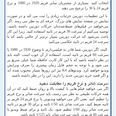
انتخاب کنید. بسیاری از مشتریان سایز فریم 1920 در 1080 و نرخ
فریم 24 یا 30 را ترجیح می دهند.
با این تنظیمات، دوربین جزئیات زیادی را ثبت می کند و در صورت
نمایش در صفحه نمایش های بزرگ، حرفه ای به نظر می رسد. اگر
می‌خواهید در فیلم‌های ضبط‌شده‌تان حرکات دوربین داشته باشید،
توصیه می‌کنیم از سرعت 30 فریم در ثانیه استفاده کنید، زیرا این کار
باعث می‌شود که حرکت دوربین بسیار نرم‌تر از حالتی باشد که با
سرعت 24 فریم در ثانیه عکاسی می‌کنید.
البته، اگر دوربین شما قادر به فیلمبرداری با وضوح 1920 در 1080 با
سرعت 60 فریم بر ثانیه است، استفاده از آن خوب است. البته باید
در نظر داشته باشید که با این کار کارت حافظه شما خیلی سریع پر
می شود و با توجه به حجم فایل زمان بیشتری را صرف ویرایش
ویدیو خواهید کرد. ویدیوهای 4
K
نیز این روزها بسیار محبوب شده اند
و اگر قصد خرید دوربین جدید را دارید، این را در نظر داشته باشید.
سرعت شاتر و نرخ فریم را مطابقت دهید
اگر می خواهید فیلم هایی با کیفیت بالا و روان ضبط کنید که در آن
همه حرکات طبیعی به نظر می رسند، باید سرعت شاتر و نرخ فریم
را تنظیم کنید. یعنی اگر می خواهید ویدیویی با نرخ فریم 24 فریم بر
ثانیه ضبط کنید، سرعت شاتر باید 1/50 ثانیه و برای 30 فریم در ثانیه
سرعت شاتر روی 1/60 تنظیم شود. یک ثانیه و برای ضبط ویدیو با
سرعت 60 فریم در ثانیه، سرعت شاتر باید 1/125 ثانیه باشد.