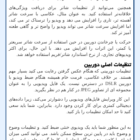
همچنین می‌توانید از تنظیمات شاتر برای دریافت ویژگی‌های
خلاقانه‌تر استفاده کنید. به عنوان مثال، عکاسی با سرعت شاتر
آهسته تر، تاری را افزایش می دهد و ویدیو را ترسناک تر می کند،
اما افزایش سرعت شاتر می تواند ویدیو را واضح تر و گاهی طعنه
آمیز تر کند.
حرکت یا چرخاندن دوربین در حین استفاده از سرعت شاتر سریعتر
یا کمتر، این اثرات را افزایش می دهد. با این حال، برای اکثر
ویدیوهای تجاری، از نرخ استاندارد شاتر/فریم استفاده خواهد شد.
تنظیمات اصلی دوربین
تنظیمات دوربینی که هنگام عکس گرفتن رعایت می کنید بسیار مهم
هستند. بر خلاف عکاسی، فرمت خام همیشه هنگام ضبط ویدیو با
دوربین
DSLR
در دسترس نیست. یک فایل ویدیویی را به عنوان
مجموعه ای از تصاویر
JPEG
در کنار هم در نظر بگیرید.
این کار ویرایش فایل‌های ویدیویی را دشوارتر می‌کند، زیرا داده‌های
دیجیتالی کمتری برای کار کردن وجود دارد. بنابراین، شما باید سعی
کنید تا حد امکان تنظیمات را باز کنید.
به این منظور شما باید یک ویدیوی خنثی ضبط کنید. و تنظیمات وضوح
و وضوح باید در پایین ترین سطح ممکن باشد. می توانید کمی میزان
اشباع را کاهش دهید. هنگام انجام این کارها گزینه های زیادی برای