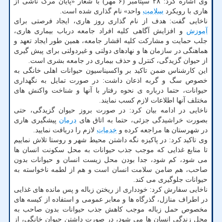
وی اشاره کرد: ۲۸ سپتامبر (۶ مهر) با شعار «پایان مرگ ناشی از
هاری با رویکرد
سلامت
واحد» نام گذاری شده است.
ناخایی گفت: هدف از نام گذاری روز هاری، ایجاد فرصتی برای
آموزش
و افزایش آگاهی کلیه افراد جامعه درباب بیماری هاری،
جلب حمایت و مشارکت کلیه اقشار جامعه، همین طور ایجاد تعهد و
هماهنگی در سازمان ها و نهادهای دولتی و غیردولتی برای پیش گیری
از حیوان گزیدگی، کنترل و حذف بیماری در جامعه بشری است.
این کارشناس ضمن تاکید بر واکسیناسیون حیوانات اهلی خانگی به
خصوص سگ و گربه اذعان داشت: در صورت تمایل به نگهداری
حیوانات، حتما درباره ی نحوه رفتار با آنها و شناخت واکنش های
مختلف آنها اطلاعات لازم کسب نمایند.
ناخایی در ادامه بیان کرد: در صورت بروز حیوان گزیدگی، حتی
بصورت خراشیدگی جزئی، حتما به اتاق های
درمان
پیشگیری هاری
در شهرستان ها مراجعه کرده و
خدمات
لازم را دریافت نمایید.
وی تاکید کرد: در پاکیزه نگه داشتن محیط شهر و روستا تلاش نماییم
تا منابع غذایی که موجب جذب حیوانات به محل سکونت انسان ها
می شود، کم شود، جدا بودن محل زیست انسان و حیوانات بدون
صاحب، هم ضامن سلامت انسان است و هم از لطمه ناخواسته به
حیوانات جلوگیری می کند.
ناخایی سفارش کرد: خودداری از ریختن زباله و پس مانده های غذایی
در اطراف منازل، گذرگاه ها و معابر عمومی و استفاده از کیسه های
مخصوص حمل زباله موجب کاهش جذب حیوانات بدون صاحب به
محل زندگی انسان ها می شود، در صورت داشتن حیوان خانگی، از