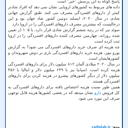
پاسخ کوتاه به این پرسش "خیر" است.
داده های مربوط به کشورهای اروپایی نشان نمی دهد که افراد شادتر
کمتر از داروهای افسردگی مصرف می کنند. طبق گزارش جهانی
شادی در سال ۲۰۲۰، ایسلند دومین کشور شاد جهان بود و این
درحالیست که بیشترین مصرف داروهای افسردگی را در اروپا دارد.
سوئد نیز که در رتبه ششم گزارش شادی قرار دارد، با ۱۰۵ دُز تعیین
شده روزانه، چهارمین مصرف کننده داروهای افسردگی را در اروپا
ثبت کرده است.
چه هزینه ای صرف خرید داروهای افسردگی می شود؟ به گزارش
یورو نیوز، هزینه خرید داروهای افسردگی باری بر دوش شهروندان و
کشورهایشان است.
در سال ۲۰۲۰ میلادی آلمان ۸۱۲ میلیون دلار برای داروهای افسردگی
هزینه کرده است. اسپانیا نیز با ۶۴۹ میلیون دلار و ایتالیا با ۴۵۶
میلیون دلار از دیگر کشورهای پیشرو در هزینه کردن برای داروهای
افسردگی هستند.
همین طور نسبت هزینه اختصاص یافته برای داروهای افسردگی به
کل فروش
دارو
نشان میدهد که در بعضی کشورها هزینه قابل توجهی
صرف این مورد می شود.
منبع:
radinlab.ir