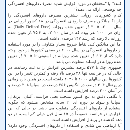
کنند؟" یا "محققان در مورد افزایش شدید مصرف داروهای افسردگی
چه توضیحی ارائه می دهند؟"
کدام کشورهای اروپایی بیشترین مصرف داروهای افسردگی را
دارند؟ میانگین مصرف داروهای افسردگی در ۱۸ کشور اروپایی در
سال ۲۰۰۰، ۳۰.۵ دُز تعیین شده روزانه (Daily Defined Dose) به
ازای هر ۱۰۰۰ نفر بوده که در سال ۲۰۲۰، به ۷۵.۳ دُز تعیین شده
روزانه بالا رفته که رشد ۱۴۷ درصدی داشته است.
اما این میانگین کلی نقاط شروع بسیار متفاوتی را در مورد استفاده
از داروهای افسردگی در سال ۲۰۰۰ در بعضی کشورها در خود نهفته
دارد که از ۶.۴ دُز تعیین شده روزانه در استونی تا ۷۰.۵ دُز تعیین
شده روزانه در ایسلند متفاوت می باشد.
جمهوری چک با ۵۷۷ درصد بیشترین افزایش را به ثبت رسانده، در
حالی که در فرانسه تنها ۳۸ درصد بالا رفته و کمترین تغییر را در این
کشورها بین سالهای ۲۰۰۰ تا ۲۰۲۰ داشته است. در همین بازه زمانی
در پرتغال ۳۰۴ درصد، در انگلیس ۲۵۶ درصد، در اسپانیا ۲۰۸ درصد و
در آلمان ۲۰۰ درصد افزایش داشته است.
با نگاهی دقیق به پنج کشور منتخب یعنی فرانسه، آلمان، پرتغال،
اسپانیا و سوئد در دوره ای ۲۰ ساله مشخص میشود که چگونه
استفاده از داروهای افسردگی متفاوت می باشد. در حالی که این
افزایش در فرانسه خصوصاً در ۱۵ سال قبل خیلی کم است، در دو
دهه گذشته در پرتغال افزایش داشته است.
آیا ارتباطی بین شادی و استفاده از داروهای افسردگی وجود دارد؟