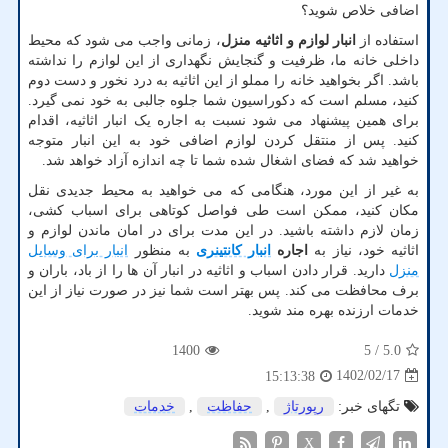
اضافی خلاص شوید؟
استفاده از
انبار لوازم و اثاثیه منزل
، زمانی واجب می شود که محیط
داخلی خانه ما، ظرفیت و گنجایش نگهداری از این لوازم را نداشته
باشد. اگر بخواهید خانه را مملو از این اثاثیه به درد نخور و دست دوم
کنید، مسلم است که دکوراسیون شما جلوه جالبی به خود نمی گیرد.
برای همین پیشنهاد می شود نسبت به اجاره یک انبار اثاثیه، اقدام
کنید. پس از منتقل کردن لوازم اضافی خود به این انبار متوجه
خواهید شد که فضای اشغال شده شما تا چه اندازه آزاد خواهد شد.
به غیر از این مورد، هنگامی که می خواهید به محیط جدیدی نقل
مکان کنید، ممکن است طی فواصل کوتاهی برای اسباب کشی،
زمان لازم داشته باشید. در این مدت برای در امان ماندن لوازم و
اثاثیه خود، نیاز به
اجاره
انبار کانتینری
به منظور
انبار برای وسایل
منزل
دارید. قرار دادن اسباب و اثاثیه در انبار آن ها را از باد، باران و
برف محافظت می کند. پس بهتر است شما نیز در صورت نیاز از این
خدمات ارزنده بهره مند شوید.
1400
/ 5
5.0
1402/02/17
15:13:38
تگهای خبر:
رپورتاژ
,
حفاظت
,
خدمات
X