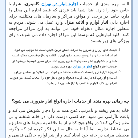
البته بهره مندی از خدمات
اجاره انبار در تهران
کانتینری
، شرایط
خاص خود را دارد. ابتدا شما باید فردی که قصد اجاره این محل را
دارد، بیابید. در برخی از مواقع، مراکز و سازمان های مختلف، برای
اجاره دادن
انبار لوازم و اثاثیه منزل
وارد عمل می شوند. مردم به
منظور اجاره مکان دلخواه خود، می توانند به این مراکز مراجعه
کنند. کلیه انبارهایی که توسط این مراکز اجاره داده می شوند، دارای
ویژگی های زیر هستند:
قیمت های ارزان و مقرون به صرفه، اصلی ترین دلیلی است که موجب می شود
افراد اجاره انباری را ترجیح دهند. نگهداری از اثاثیه و لوازم قدیمی، ممکن است
شما را با دشواری ها و محدودیت هایی روبرو کند. برای همین توصیه می شود از
خدمات اجاره
انواع
انبار
در تهران
بهره مند شوید.
امروزه انبارهایی با مساحت مختلف ساخته می شوند. می توانید بر اساس میزان
اثاثیه و لوازمی که دارید، گزینه دلخواه و مورد نظر خود را انتخاب کنید. در صورت
انجام این کار، انباری متناسب با نیاز شما پیدا می شود.
چه زمانی بهره مندی از خدمات اجاره انواع انبار ضروری می شود؟
خانه به هم ریخته و نامرتب، ذهن همه ما را دچار تشویش می کند و
باعث ناآرامی می شود. چه کسی دوست دارد در خانه شلخته و بی
نظم زندگی کند؟ در واقع هیچ کدام از ما علاقه به محیط های شلوغ و
بی انضباط نداریم. اما آیا تا به حال به این فکر کرده اید که چگونه
محیطی مرتب در خانه خود ایجاد کنید و از شر لوازم خانگی قدیمی و