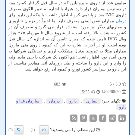
میلیون عدد از داروی ماپروتیلین که در سال قبل گرفتار کمبود بود،
در دسترس بیماران قرار دارد. هیراد با اشاره به تغییر الگوی مصرف
داروی IVIG بعد از پاندمی کرونا، اظهار داشت: بااینکه این دارو برای
درمان
بیماران نقص ایمنی مصرف دارد اما اخیراً در درمان ناباروری
و بیماریهای دیگر نیز مورد استفاده قرار می گیرد و مصرف آن در
کشور به شدت بالا رفته است، از شروع سال تا مهرماه ۲۷۵ هزار
ویال IVIG تامین شده که میزان تامین آن به اندازه کل سال قبل
بوده است. او در آخر با اشاره به این که کمبود داروی متی مازول
بیماران مبتلا به تیروئید بدنبال مشکلات ارزی و نقدینگی شرکتها به
وجود آمده بود، اظهار داشت: هم اکنون یک شرکت داخلی ماده اولیه
را وارد و این دارو را ساخته و طی روزهای آتی مقادیر مناسبی از
این دارو در سراسر کشور توزیع و کمبود آن رفع خواهد شد.
683
/ 5
5.0
1402/08/20
15:55:43
تگهای خبر:
بیماری
,
دارو
,
درمان
,
سازمان غذا و
دارو
X
این مطلب را می پسندید؟
(0)
(1)