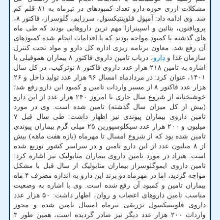
مشکلات ارزی حوزه دارو تعداد کمبودهای در تیرماه به ۸۱ قلم کم
شد. وی ادامه داد: آمپول فلوپنتیکسول، سرزایم، گلوسراز، فاکتور ۸،
پروپافنون، بتائین و اسپینرازا مهم ترین داروهایی بودند که طی ماه
های گذشته با کمبود مواجه بودند که با اقدامات انجام شده کمبودهای
آن رفع شد. معاون برنامه ریزی اداره کل دارو و مواد تحت کنترل
سازمان غذا و
دارو
، درباب تامین داروی فاکتور ۸ بیماران هموفیلی با
اشاره به تامین ۲۱۸ هزار عدد داروی فاکتور ۸ نوترکیب، در کل سال
۱۴۰۱، عنوان کرد: در مردادماه امسال ۹۶ هزار عدد تولید داخل و ۲۶
هزار عدد فاکتور ۸ از مسیر واردات تامین و کمبود این دارو رفع شد؛
خوشبختانه از شروع سال جاری تا امروز ۲۴۰ هزار عدد از این دارو
(بیش از کل میزان سال گذشته) تامین شده است. وی در مورد
تامین داروی بیماران پیوندی نیز اظهار داشت: طی سال قبل ۷
میلیون و ۲۰۰ هزار عدد سیکلوسپورین ۲۵ میلی گرم بیماران پیوندی
تامین شده بود که از شروع امسال تا مهرماه (بازه هفت ماهه) بیش
از ۸ میلیون عدد از این دارو تامین و در سراسر کشور توزیع شده
است. هیراد در مورد تامین داروی بیماران متابولیک نیز اشاره کرد:
تامین داروی ایموگلوسراز بیماران متابولیک از سال قبل با مشکل
مواجه گردید، اما در مهرماه دو برند این دارو به اندازه مصرف ۴ ماه
بیماران تامین و کمبود آن رفع شده است. وی با اشاره به وضعیت
مناسب تامین داروهای اعصاب و روان، اظهار داشت: ۵۰ هزار عدد
داروی فلوپنتیکسول تزریقی تیرماه امسال تامین شده و مجوز
واردات ۲۰۰ هزار عدد دیگر نیز صادر گردیده است، همین طور ۳