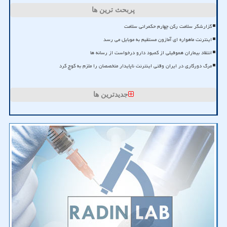
پربحث ترین ها
گزارشگر سلامت رکن چهارم حکمرانی سلامت
اینترنت ماهواره ای آمازون مستقیم به موبایل می رسد
انتقاد بیماران هموفیلی از کمبود دارو درخواست از رسانه ها
مرگ دورکاری در ایران وقتی اینترنت ناپایدار متخصصان را ملزم به کوچ کرد
جدیدترین ها