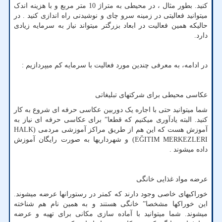
کنید. بطور مثال ، در محیطی به متراژ 10 متر مربع و با هزینه اندک
میتوانید فعالیتی در زمینه سرو چای و نوشیدنی راه اندازی کنید . در
حالیکه همین فعالیت در ابعاد بزرگتر میتواند نیاز به سرمایه زیادی
دارد.
در ادامه، به معرفی چندین مورد فعالیت با سرمایه کم میپردازیم :
عکاسی محیطی برای شرکتهای تبلیغاتی
شما میتوانید حتی با اجاره یک دوربین عکاسی حرفه ای شروع به کار
کنید. البته یادآوری میکنیم که قطعا” برای عکاسی حرفه ای نیاز به
آموزش هست که این هم از طریق مراکز آموزشی مردمی (
HALK
EĞITIM MERKEZLERI
) و شهرداریها به صورت رایگان آموزش
داده میشوند .
عرضه مواد غذایی خانگی
خوراکیهای خاصی وجود دارند که کمتر در رستورانها عرضه میشوند.
این خوراکها مشخصا” خانگی هستند و به همین نام هم شناخته
میشوند. شما میتوانید با آماده سازی مکانی برای تهیه و عرضه