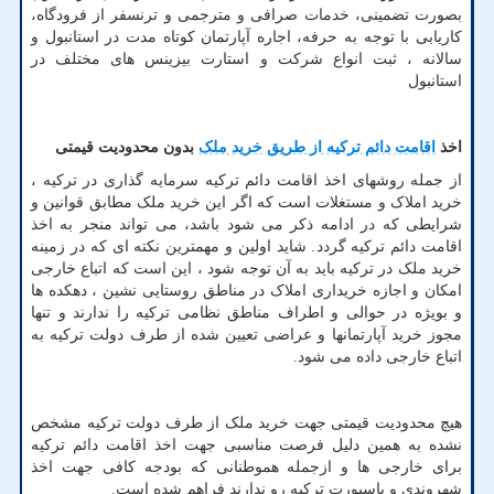
بصورت تضمینی، خدمات صرافی و مترجمی و ترنسفر از فرودگاه،
کاریابی با توجه به حرفه، اجاره آپارتمان کوتاه مدت در استانبول و
سالانه ، ثبت انواع شرکت و استارت بیزینس های مختلف در
استانبول
اخذ
اقامت دائم ترکیه از طریق خرید ملک
بدون محدودیت قیمتی
از جمله روشهای اخذ اقامت دائم ترکیه سرمایه گذاری در ترکیه ،
خرید املاک و مستغلات است که اگر این خرید ملک مطابق قوانین و
شرایطی که در ادامه ذکر می شود باشد، می تواند منجر به اخذ
اقامت دائم ترکیه گردد. شاید اولین و مهمترین نکته ای که در زمینه
خرید ملک در ترکیه باید به آن توجه شود ، این است که اتباع خارجی
امکان و اجازه خریداری املاک در مناطق روستایی نشین ، دهکده ها
و بویژه در حوالی و اطراف مناطق نظامی ترکیه را ندارند و تنها
مجوز خرید آپارتمانها و عراضی تعیین شده از طرف دولت ترکیه به
اتباع خارجی داده می شود.
هیچ محدودیت قیمتی جهت خرید ملک از طرف دولت ترکیه مشخص
نشده به همین دلیل فرصت مناسبی جهت اخذ اقامت دائم ترکیه
برای خارجی ها و ازجمله هموطنانی که بودجه کافی جهت اخذ
شهروندی و پاسپورت ترکیه رو ندارند فراهم شده است.