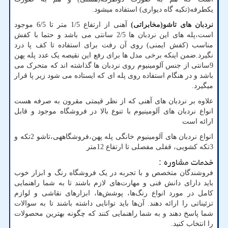
یکطرفه(تکیه گاه دیواری) استفاده میشود.
نردبان های تاشو(مخابراتی)
آهنی از ارتفاع 1/5 متر تا 6/5 موجود
است،پله های این نردبان ها 2/5 سانتی می باشد و حتما با کفش
مناسب (کفش ایمنی) روی آن رفت برای استفاده تا کف پا درد
نگیرد.ضمن اینکه برخی مدل ها برای رفع این نقیصه یک عدد پله پهن
9سانتی از جنس آلومینیوم روی نردبان ها گذاشته اند که متحرک می
باشد و در هنگام استفاده روی پله ای که ایستاده می شود زیر پا قرار
میگیرد.
علاوه بر نردبان های آهنی که از نظر قیمتی مقرون به صرفه هست
انواع نردبان های آلومینیوم با تنوع بالا در فروشگاه موجود و قابل
ارائه است
انواع نردبان های آلومینیوم خانگی پله پهن،فروشگاههی،تاشو 2تکه و
3تکه کشویی، قفلی مفصلی تا ارتفاع 12متر
خدمات مشاوره
:
فروشندگان متخصص و با تجربه در یک فروشگاه رنگ و ابزار خوب
باید دارای دانش فنی و مهارت‌های لازم باشند تا به شما راهنمایی
کامل در مورد انواع رنگ‌ها، پوشش‌ها، ابزارهای نقاشی و لوازم
تزئیناتی را ارائه دهند. آن‌ها باید توانایی داشته باشند تا به سوالات
شما پاسخ دهند و به شما راهنمایی کنند که چگونه بهترین محصولات
را انتخاب کنید.