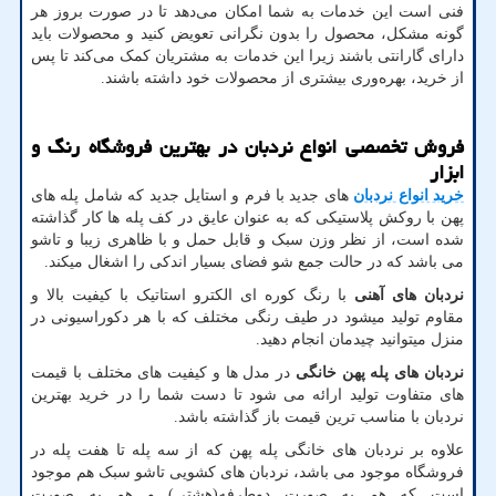
فنی است این خدمات به شما امکان می‌دهد تا در صورت بروز هر
گونه مشکل، محصول را بدون نگرانی تعویض کنید و محصولات باید
دارای گارانتی باشند زیرا این خدمات به مشتریان کمک می‌کند تا پس
از خرید، بهره‌وری بیشتری از محصولات خود داشته باشند.
فروش تخصصی انواع نردبان در بهترین فروشگاه رنگ و
ابزار
خرید انواع نردبان
های جدید با فرم و استایل جدید که شامل پله های
پهن با روکش پلاستیکی که به عنوان عایق در کف پله ها کار گذاشته
شده است، از نظر وزن سبک و قابل حمل و با ظاهری زیبا و تاشو
می باشد که در حالت جمع شو فضای بسیار اندکی را اشغال میکند.
نردبان های آهنی
با رنگ کوره ای الکترو استاتیک با کیفیت بالا و
مقاوم تولید میشود در طیف رنگی مختلف که با هر دکوراسیونی در
منزل میتوانید چیدمان انجام دهید.
نردبان های پله پهن خانگی
در مدل ها و کیفیت های مختلف با قیمت
های متفاوت تولید ارائه می شود تا دست شما را در خرید بهترین
نردبان با مناسب ترین قیمت باز گذاشته باشد.
علاوه بر نردبان های خانگی پله پهن که از سه پله تا هفت پله در
فروشگاه موجود می باشد، نردبان های کشویی تاشو سبک هم موجود
است که هم به صورت دوطرفه(هشتی) و هم به صورت