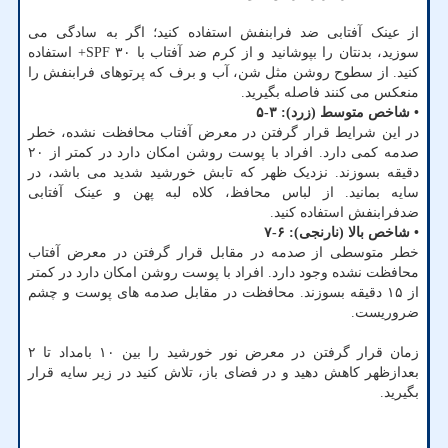
از عینک آفتابی ضد فرابنفش استفاده کنید؛ اگر به سادگی می
سوزید، بدنتان را بپوشانید و از کرم ضد آفتاب با SPF ۳۰+ استفاده
کنید. از سطوح روشن مثل شن، آب و برف که پرتوهای فرابنفش را
منعکس می کنند فاصله بگیرید.
•
شاخص متوسط (زرد): ۳-۵
در این شرایط قرار گرفتن در معرض آفتاب محافظت نشده، خطر
صدمه کمی دارد. افراد با پوست روشن امکان دارد در کمتر از ۲۰
دقیقه بسوزند. نزدیک ظهر که تابش خورشید شدید می باشد، در
سایه بمانید. از لباس محافظ، کلاه لبه پهن و عینک آفتابی
ضدفرابنفش استفاده کنید.
•
شاخص بالا (نارنجی): ۶-۷
خطر متوسطی از صدمه در مقابل قرار گرفتن در معرض آفتاب
محافظت نشده وجود دارد. افراد با پوست روشن امکان دارد در کمتر
از ۱۵ دقیقه بسوزند. محافظت در مقابل صدمه های پوست و چشم
ضروریست.
زمان قرار گرفتن در معرض نور خورشید را بین ۱۰ بامداد تا ۲
بعدازظهر کاهش دهید و در فضای باز، تلاش کنید در زیر سایه قرار
بگیرید.