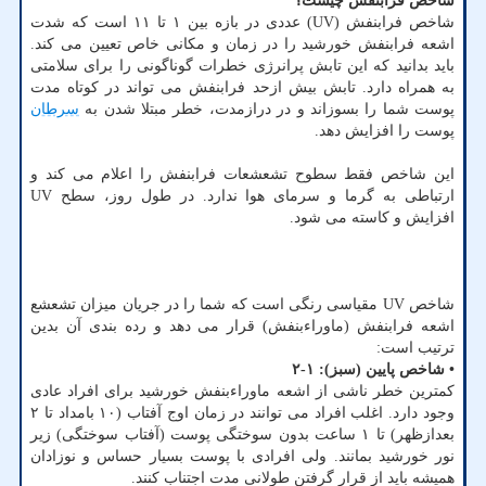
شاخص فرابنفش چیست؟
شاخص فرابنفش (UV) عددی در بازه بین ۱ تا ۱۱ است که شدت
اشعه فرابنفش خورشید را در زمان و مکانی خاص تعیین می کند.
باید بدانید که این تابش پرانرژی خطرات گوناگونی را برای سلامتی
به همراه دارد. تابش بیش ازحد فرابنفش می تواند در کوتاه مدت
پوست شما را بسوزاند و در درازمدت، خطر مبتلا شدن به
سرطان
پوست را افزایش دهد.
این شاخص فقط سطوح تشعشعات فرابنفش را اعلام می کند و
ارتباطی به گرما و سرمای هوا ندارد. در طول روز، سطح UV
افزایش و کاسته می شود.
شاخص UV مقیاسی رنگی است که شما را در جریان میزان تشعشع
اشعه فرابنفش (ماوراءبنفش) قرار می دهد و رده بندی آن بدین
ترتیب است:
•
شاخص
پایین (سبز): ۱-۲
کمترین خطر ناشی از اشعه ماوراءبنفش خورشید برای افراد عادی
وجود دارد. اغلب افراد می توانند در زمان اوج آفتاب (۱۰ بامداد تا ۲
بعدازظهر) تا ۱ ساعت بدون سوختگی پوست (آفتاب سوختگی) زیر
نور خورشید بمانند. ولی افرادی با پوست بسیار حساس و نوزادان
همیشه باید از قرار گرفتن طولانی مدت اجتناب کنند.