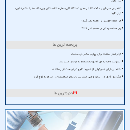
نیاز دارد
تشخیص سرطان با دقت 95 درصدی دستگاه قابل حمل دانشمندان چین فقط به یک قطره خون
نیاز دارد
چرا معده خودش را هضم نمی کند؟
چرا معده خودش را هضم نمی کند؟
پربحث ترین ها
گزارشگر سلامت رکن چهارم حکمرانی سلامت
اینترنت ماهواره ای آمازون مستقیم به موبایل می رسد
انتقاد بیماران هموفیلی از کمبود دارو درخواست از رسانه ها
مرگ دورکاری در ایران وقتی اینترنت ناپایدار متخصصان را ملزم به کوچ کرد
جدیدترین ها