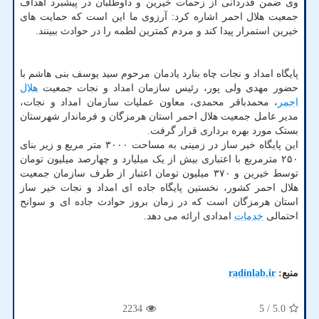
وی ضمن قدردانی از زحمات خیرین و داوطلبان در پیشبرد اهداف
جمعیت هلال احمر اشاره کرد: آرزوی ما این است که حمایت های
خیرین استمرار پیدا کند و مردم کمترین لطمه را در حوادث ببینند.
پایگاه امداد و نجات چاه بنارد یادمان مرحوم سید یوسف بنی هاشم با
حضور مهدی ولی پور، رئیس سازمان امداد و نجات جمعیت
هلال
احمر
، محمدباقر محمدی، معاون عملیات سازمان امداد و نجات،
مدیر عامل جمعیت هلال احمر استان هرمزگان و فرماندار شهرستان
بستک مورد بهره برداری قرار گرفت.
این پایگاه خیر ساز در زمینی به مساحت ۳۰۰۰ متر مربع و زیر بنای
۲۵۰ مترمربع با اعتباری بیش از یک میلیارد و چهارصد میلیون تومان
توسط خیرین و ۳۷۰ میلیون تومان اعتبار از طرف سازمان جمعیت
هلال احمر کشور، نخستین پایگاه جاده ای امداد و نجات خیر ساز
استان هرمزگان است که در زمان بروز حوادث جاده ای و سوانح
احتمالی
خدمات
امدادی ارائه می دهد.
منبع:
radinlab.ir
2234
/ 5
5.0