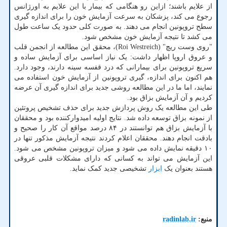
از علایم باشند؛ ازاین رو هنگامی که بیمار با این علایم به اورژانس
رجوع می کند، پزشکان به سرعت آزمایش خون را برای اندازه گیری
سطح تروپونین انجام می دهند. به صورت کلی حدود یک ساعت طول
می کشد تا نتیجه آزمایش خون مشخص شود.
"روی وست ریچ" (Roi Westreich)، محقق این مطالعه از انجمن قلب
و عروق اروپا اظهار داشت: یک نیاز اساسی برای آزمایش ساده و
سریع تروپونین برای بیمارانی که درد قفسه سینه دارند، وجود دارد.
هم اکنون برای اندازه، گیری تروپونین از آزمایش خون استفاده می
نمایند، اما ما در این مطالعه روشی جدید برای اندازه گیری آن عرضه
کردیم و آن آزمایش بزاق بود.
طی این مطالعه یک روش پردازش جدید برای حذف تشخیص پروتئین
از نمونه بزاق توسعه داده شد. نتایج اولیه امیدوارکننده بود و محققان
با آزمایش بزاق هم توانستند در ۸۴ درصد مواقع آن کار را صحیح و
بادقت انجام دهند. محققان اعلام کردند نتیجه آزمایش مذکور تنها در
۱۰ دقیقه نمایش داده می شود و میزان تروپونین مشخص می شود.
این آزمایش می تواند به کسانی که دارای مشکلات قلبی عروقی
هستند بعنوان یک
ابزار
تشخیصی جدید کمک نماید.
منبع:
radinlab.ir