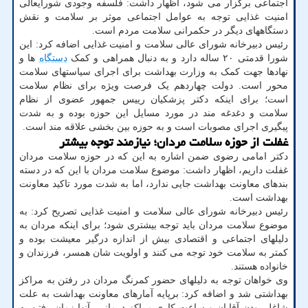
اجتماعی برگزار می شود، اظهار داشت: فلسفه وجودی شورایعالی
امنیت غذایی توجه به عوامل اجتماعی موثر بر سلامت و نقش
دستگاههای دیگر در حکمرانی سلامت مردم است.
رئیس دبیرخانه شورای عالی سلامت و امنیت غذایی اضافه کرد: این
شورا قدمتی ۲۰ ساله دارد و به دنبال همراهی و کمک
دستگاه
ها و
نهادها جهت کمک به وزارت بهداشت برای اجرای سیاستهای سلامت
محور است. دولت چهاردهم یک فرصت ویژه برای نظام سلامت
است؛ برای اینکه دکتر پزشکیان رییس جمهور عضوی از نظام
سلامت و دغدغه مند در مورد مسایل این حوزه بوده و به شدت
پیگیری اجرای مصوبات است و به حوزه بین بخشی علاقه مند است.
غفلت از حوزه سلامت مردان؛ نیازمند توجه بیشتر
دکتر امامی رضوی ضمن اشاره به این که در حوزه سلامت مردان
غفلت داریم، اظهار داشت: موضوع سلامت مردان با این که در دسته
بندهای معاونت بهداشت جایی ندارد، اما به شدت مورد تاکید معاونت
بهداشت است.
رئیس دبیرخانه شورای عالی سلامت و امنیت غذایی تصریح کرد: به
موضوع سلامت مردان باید توجه بیشتری شود؛ برای اینکه مردان به
دلیلهای اجتماعی و اقتصادی بیش از اندازه درگیر معیشت بوده و
کمتر به سلامت خود توجه می کنند و اولویت شان همسر، فرزندان و
خانواده هستند.
وی خواهان توجه به دلیلهای حضور کمرنگ مردان در رفتن به مراکز
بهداشتی شد و اضافه کرد: برپایه آمارهای معاونت بهداشت به علت
شاغل بودن آقایان و ساعت کاری مراکز درمانی، آنها زمان رفتن به