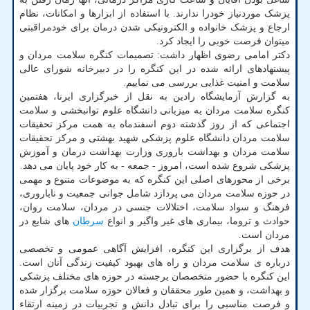
پزشک موردنیاز خودرا ندارند. با استفاده از ابزارها و امکانات، نظام
ارجاع و پزشک خانواده و الکترونیکی شدن درمان برای خودمراقبتی
میتوان فرصت خوبی را ایجاد کرد.
دکتر امامی رضوی اظهار داشت: تصمیمات کنگره سلامت مردان و
پیشنهادهای ارائه شده در این کنگره را در دبیرخانه شورای عالی
سلامت و امنیت غذایی بررسی می نماییم.
به گزارش آزمایشگاه رادین به نقل از خبرگزاری ایرنا، هفتمین
کنگره سلامت مردان به میزبانی دانشگاه علوم توانبخشی و سلامت
اجتماعی که از روز گذشته دوم اسفندماه به همت مرکز تحقیقات
سلامت مردان دانشگاه علوم پزشکی شهید بهشتی و مرکز تحقیقات
سلامت مردان و بهداشت باروری وزارت بهداشت درمان و آموزش
پزشکی شروع شده است، امروز - جمعه - به کار خود پایان می دهد.
برخی از محورهای اصلی این کنگره که به موضوعات متنوع و مهمی
در حوزه سلامت مردان می پردازد شامل جوانی جمعیت و ناباروری،
فرهنگ و سواد سلامت، اختلالات جنسی در مردان، سلامت روان،
حوادث و تروما، بیماری های غیر واگیر و انواع
سرطان
های شایع در
مردان است.
هدف از برگزاری این کنگره، افزایش آگاهی عمومی و تخصصی
درباره ی سلامت مردان و راه های بهبود کیفیت زندگی آنان است.
این کنگره با حضور متخصصان برجسته در حوزه های مختلف پزشکی
و بهداشت، و همین طور محققان و فعالان حوزه سلامت برگزار شده
و فرصت مناسبی را برای تبادل دانش و تجربیات در زمینه ارتقاء