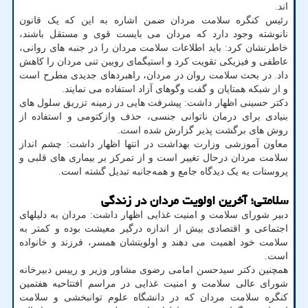
اند.
رئیس کنگره سلامت مردان ضمن اشاره به این که یک قانون
نانوشته وجود دارد که مردان می بایست قوی و مستقل باشند،
خاطرنشان کرد: باید اطلاعات سلامت مردان را در جنبه های روانی،
عاطفی و فیزیکی تقویت کرد و استیگمای رویین تنی مردان را کاهش
داد. در بحث سلامت روان در مردان، راهبردهای جدیدی مطرح است
و از شبکه همتایان و گفت وگوهای آزاد استفاده می نمایند.
دکتر حسینی اظهار داشت: پیشرفت هایی در زمینه تزریق سلول های
بنیادی برای درمان ناتوانی جنسی، حذف وازکتومی و استفاده از
روش های برگشت پذیر گزارش شده است.
معاون آموزشی وزارت بهداشت در انتها اظهار داشت: چشم انداز
سلامت مردان درحال تغییر است و از تمرکز بر بیماری های قلبی و
پروستات به یک دیدگاه جامع و همه‌جانبه تبدیل گشته است.
سلامتی؛ آخرین اولویت مردان در زندگی
دبیر شورای سلامت و امنیت غذایی اظهار داشت: مردان به دلیلهای
اجتماعی و اقتصادی بیش از اندازه درگیر معیشت بوده و کمتر به
سلامت خود اهمیت می دهند و اولویتشان همسر، فرزند و خانواده
است.
همچنین دکتر سیدحسن امامی رضوی مشاور وزیر و رییس دبیرخانه
شورای عالی سلامت و امنیت غذایی در مراسم افتتاحیه هفتمین
کنگره سلامت مردان که در دانشگاه علوم توانبخشی و سلامت