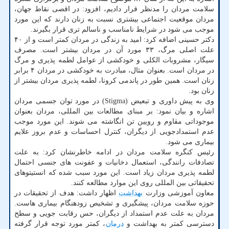
سلامت مردان را مدنظر قرار دادیم، افزود: در اقصی نقاط جهان،
مردان موقعیت اجتماعی بیشتری نسبت به زنان دارند که این مورد
موجب می شود در شرایط نامناسب و ناسالم تری قرار بگیرند.
دکتر حسینی اضافه کرد: امید به زندگی در مردان کمتر است و از ۴۰
علت اصلی مرگ، ۳۳ مورد آن در مردان بیشتر است. مصرف
سیگار، مشروبات الکلی و خودکشی از عوامل لطمه پذیری و مرگ
در مردان است. بعنوان مثال، مبادرت به خودکشی در مردان ۴ برابر
زنان است. همین طور در پاندمی کرونا، لطمه پذیری مردان بیشتر از
زنان بود.
وی به پیش داوری و تبعیض (Stigma) در مورد توان جسمی مردان
اشاره و بیان نمود: بر مبنای مطالعات بین المللی، مردان بعنوان
موجوداتی مقاوم و رویین تن انگاشته می شوند. این مورد موجب
عدم استمدادجویی از دیگران، کنترل احساسات و عدم بروز علایم
بیماری می شود.
رئیس کنگره سلامت مردان در ادامه خاطرنشان کرد: به علت
تصادفات رانندگی، استعمال دخانیات و عفونت های جنسی احتمال
لطمه پذیری مردان زیاد است. این مورد سبب شده که انستیتوهای
تحقیقاتی بین المللی روی این موارد مطالعه کنند.
معاون آموزشی وزارت
بهداشت
اظهار داشت: هدف از تحقیقات در
حوزه سلامت مردان، پیشگیری و تشخیص زودهنگام بیماری هاست.
مردان به علت عدم استمداد از دیگران، حس رقابت جویی و سطح
دسترسی کمتر به بهداشت و
درمان
، کمتر مورد توجه قرار گرفته