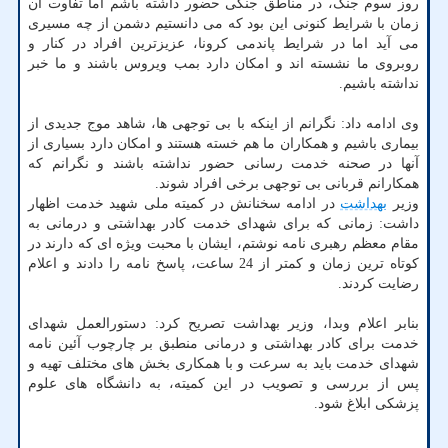
روز سوم جنگ، در مناطق جنگی حضور داشته باشم اما تفاوت آن
زمان با شرایط کنونی این بود که می دانستیم دشمن از چه مسیری
می آید اما در شرایط پاندمی کرونا، عزیزترین افراد در کنار و
روبروی ما نشسته اند و امکان دارد بمب ویروس باشند و ما خبر
نداشته باشیم.
وی ادامه داد: نگرانم از اینکه با بی توجهی ها، شاهد موج جدیدی از
بیماری باشیم و همکاران ما هم خسته هستند و امکان دارد بسیاری از
آنها در صحنه خدمت رسانی حضور نداشته باشند و نگرانم که
همکارانم قربانی بی توجهی برخی افراد شوند.
وزیر
بهداشت
در ادامه سخنانش در کمیته ملی شهید خدمت اظهار
داشت: زمانی که برای شهدای خدمت کادر بهداشتی و درمانی به
مقام معظم رهبری نامه نوشتم، ایشان با محبت ویژه ای که دارند در
کوتاه ترین زمان و کمتر از 24 ساعت، پاسخ نامه را دادند و اعلام
رضایت کردند.
بنابر اعلام وبدا، وزیر بهداشت تصریح کرد: دستورالعمل شهدای
خدمت برای کادر بهداشتی و درمانی منطبق بر چارچوب آئین نامه
شهدای خدمت باید به سرعت و با همکاری بخش های مختلف تهیه و
پس از بررسی و تصویب در این کمیته، به دانشگاه های علوم
پزشکی ابلاغ شود.