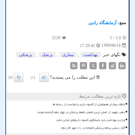
منبع:
آزمایشگاه رادین
2110
/ 5
5.0
1399/06/14
17:29:42
تگهای خبر:
بهداشت
,
بیماری
,
پزشك
,
پزشكی
X
این مطلب را می پسندید؟
(0)
(1)
تازه ترین مطالب مرتبط
انتقاد بیماران هموفیلی از کمبود دارو درخواست از رسانه ها
رهبر شهید از اصلی ترین حامیان جامعه پزشکی در چهار دهه گذشته بودند
وزارت بهداشت باید پاسخگوی کمبود داروهای حیاتی باشد
آغاز رسمی برنامه پزشکی خانواده در ۲۰ شهر فاز دوم