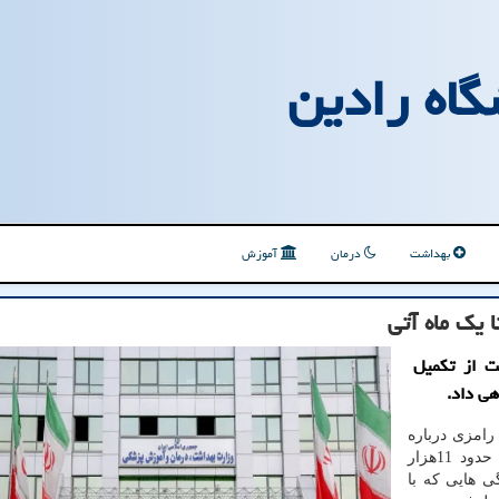
گاه رادین
بهداشت
درمان
آموزش
یک ماه آتی
ت از تکمیل
هی داد.
رامزی درباره
اظهار نمود: حدود 11هزار
ی هایی که با