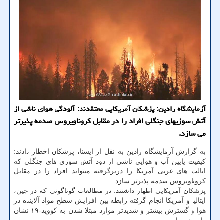
آزمایشگاه رادین: پزشكان آمریكایی معتقدند: آلودگی هوای ناشی از
آتش سوزیهای جنگلی افراد را در مقابل كروناویروس صدمه پذیرتر
می سازد.
به گزارش آزمایشگاه رادین به نقل از ایسنا، پزشکان اخطار دادند:
کیفیت پایین آب و هوایی ناشی از دود آتش سوزی های جنگلی که
ایالت های غربی آمریکا را دربرگرفته میتواند افراد را در مقابل
کروناویروس صدمه پذیرتر سازد.
پزشکان آمریکایی اظهار داشتند: در مطالعات گوناگونی که در چین،
ایتالیا و آمریکا انجام گرفته رابطه بین افزایش سطح مواد آلاینده در
هوا و گسترش بیشتر و شدیدتر موارد مبتلا شدن به کووید-۱۹ نشان