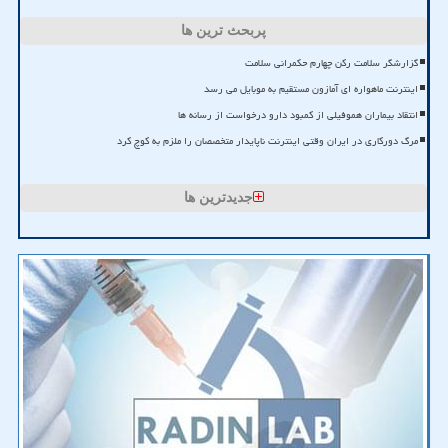
پربحث ترین ها
گزارشگر سلامت رکن چهارم حکمرانی سلامت
اینترنت ماهواره ای آمازون مستقیم به موبایل می رسد
انتقاد بیماران هموفیلی از کمبود دارو درخواست از رسانه ها
مرگ دورکاری در ایران وقتی اینترنت ناپایدار متخصصان را ملزم به کوچ کرد
جدیدترین ها