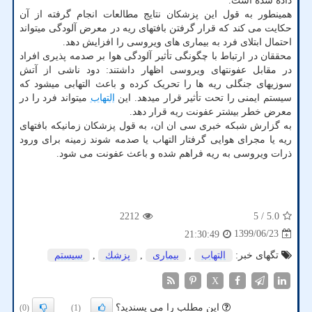
داده شده است.
همینطور به قول این پزشکان نتایج مطالعات انجام گرفته از آن
حکایت می کند که قرار گرفتن بافتهای ریه در معرض آلودگی میتواند
احتمال ابتلای فرد به بیماری های ویروسی را افزایش دهد.
محققان در ارتباط با چگونگی تأثیر آلودگی هوا بر صدمه پذیری افراد
در مقابل عفونتهای ویروسی اظهار داشتند: دود ناشی از آتش
سوزیهای جنگلی ریه ها را تحریک کرده و باعث التهابی میشود که
سیستم ایمنی را تحت تأثیر قرار میدهد. این
التهاب
میتواند فرد را در
معرض خطر بیشتر عفونت ریه قرار دهد.
به گزارش شبکه خبری سی ان ان، به قول پزشکان زمانیکه بافتهای
ریه یا مجرای هوایی گرفتار التهاب یا صدمه شوند زمینه برای ورود
ذرات ویروسی به ریه فراهم شده و باعث عفونت می شود.
2212
/ 5
5.0
1399/06/23
21:30:49
تگهای خبر:
التهاب
,
بیماری
,
پزشك
,
سیستم
X
این مطلب را می پسندید؟
(0)
(1)