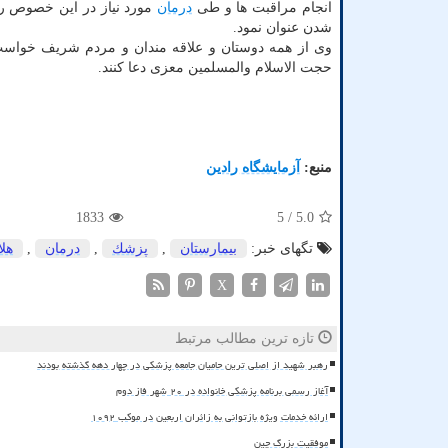
انجام مراقبت ها و طی
درمان
مورد نیاز در این خصوص ر
شدن عنوان نمود.
وی از همه دوستان و علاقه مندان و مردم شریف خواس
حجت الاسلام والمسلمین معزی دعا کنند.
منبع:
آزمایشگاه رادین
1833
/ 5
5.0
تگهای خبر:
بیمارستان
,
پزشك
,
درمان
,
هلا
X
تازه ترین مطالب مرتبط
رهبر شهید از اصلی ترین حامیان جامعه پزشکی در چهار دهه گذشته بودند
آغاز رسمی برنامه پزشکی خانواده در ۲۰ شهر فاز دوم
ارائه خدمات ویژه بازتوانی به زائران اربعین در موکب ۱۰۹۲
موفقیت بزرگ چین