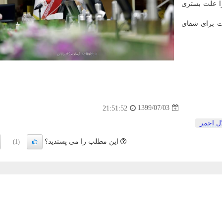
ا علت بستری
ت برای شفای
1399/07/03
21:51:52
ل احمر
این مطلب را می پسندید؟
(1)