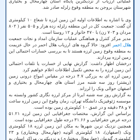
عملیاتی ارزیاب از نزدیکترین پایگاه استان چهارمحال و بختیاری
شهرستان بروجن به منطقه وقوع زلزله صادر شد.
وی با اشاره به اطلاعات اولیه این زمین لرزه تا شعاع ۱۰ کیلومتری
آن گفت: جمعیت کل در این منطقه زلزله زده هزار و ۵۰۵ نفر ( ۸۰۲
مردان و ۷۰۳ زن) با ۴۷۰ خانوار و ۱۲ روستا است.
مدیر مرکز کنترل و هماهنگی عملیات سازمان امداد و نجات جمعیت
هلال احمر
افزود: حالا گروه های ارزیاب هلال احمر در حال عزیمت
به منطقه وقوع زمین لرزه هستند تا به بررسی خسارات احتمالی این
زمین لرزه بپردازند.
درخشان اظهار داشت: گزارش نهایی از خسارت یا تلفات احتمالی
این زمین لرزه را به محض تکمیل اطلاعات اعلام خواهیم کرد.
زمین لرزه ای به بزرگی ۴.۷ درجه در مقیاس امواج درونی زمین
(ریشتر) روز سه شنبه مرز استان های چهارمحال و بختیاری و
اصفهان حوالی ونک را لرزاند.
به گزارش روز سه شنبه ایرنا از مرکز لرزه نگاری کشور وابسته به
موسسه ژئوفیزیک دانشگاه تهران، زمان وقوع این زمین لرزه ساعت
۷ و ۳۸ دقیقه و در عمق ۱۰ کیلومتری زمین بوده است.
براساس این گزارش، مختصات جغرافیایی این زمین لرزه ۵۱.۲۱
درجه عرض جغرافیایی و ۳۱.۶۶ درجه طول جغرافیایی بوده است.
همچنین نزدیک ترین شهرها به مکان این زمین لرزه ۱۸ کیلومتری
ونک (اصفهان)، ۱۸ کیلومتری آلونیه (چهارمحال وبختیاری) و ۲۳
کیلومتری گندمان (چهارمحال وبختیاری) و نزدیکترین مراکز استان به