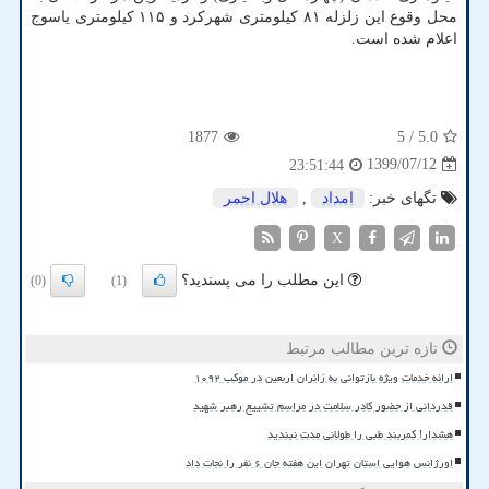
محل وقوع این زلزله ۸۱ کیلومتری شهرکرد و ۱۱۵ کیلومتری یاسوج
اعلام شده است.
1877
/ 5
5.0
1399/07/12
23:51:44
تگهای خبر:
امداد
,
هلال احمر
X
این مطلب را می پسندید؟
(0)
(1)
تازه ترین مطالب مرتبط
ارائه خدمات ویژه بازتوانی به زائران اربعین در موکب ۱۰۹۲
قدردانی از حضور کادر سلامت در مراسم تشییع رهبر شهید
هشدار! کمربند طبی را طولانی مدت نبندید
اورژانس هوایی استان تهران این هفته جان ۶ نفر را نجات داد