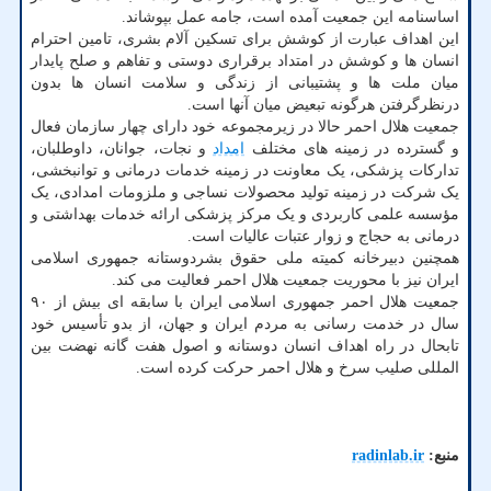
اساسنامه این جمعیت آمده است، جامه عمل بپوشاند.
این اهداف عبارت از کوشش برای تسکین آلام بشری، تامین احترام
انسان ها و کوشش در امتداد برقراری دوستی و تفاهم و صلح پایدار
میان ملت ها و پشتیبانی از زندگی و سلامت انسان ها بدون
درنظرگرفتن هرگونه تبعیض میان آنها است.
جمعیت هلال احمر حالا در زیرمجموعه خود دارای چهار سازمان فعال
و گسترده در زمینه های مختلف
امداد
و نجات، جوانان، داوطلبان،
تدارکات پزشکی، یک معاونت در زمینه خدمات درمانی و توانبخشی،
یک شرکت در زمینه تولید محصولات نساجی و ملزومات امدادی، یک
مؤسسه علمی کاربردی و یک مرکز پزشکی ارائه خدمات بهداشتی و
درمانی به حجاج و زوار عتبات عالیات است.
همچنین دبیرخانه کمیته ملی حقوق بشردوستانه جمهوری اسلامی
ایران نیز با محوریت جمعیت هلال احمر فعالیت می کند.
جمعیت هلال احمر جمهوری اسلامی ایران با سابقه ای بیش از ۹۰
سال در خدمت رسانی به مردم ایران و جهان، از بدو تأسیس خود
تابحال در راه اهداف انسان دوستانه و اصول هفت گانه نهضت بین
المللی صلیب سرخ و هلال احمر حرکت کرده است.
منبع:
radinlab.ir