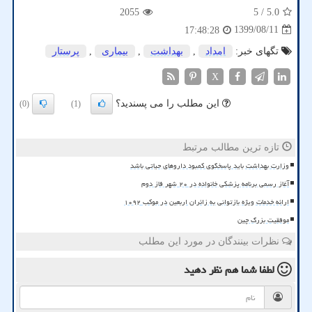
2055
/ 5
5.0
1399/08/11
17:48:28
تگهای خبر:
امداد
,
بهداشت
,
بیماری
,
پرستار
X
این مطلب را می پسندید؟
(0)
(1)
تازه ترین مطالب مرتبط
وزارت بهداشت باید پاسخگوی کمبود داروهای حیاتی باشد
آغاز رسمی برنامه پزشکی خانواده در ۲۰ شهر فاز دوم
ارائه خدمات ویژه بازتوانی به زائران اربعین در موکب ۱۰۹۲
موفقیت بزرگ چین
نظرات بینندگان در مورد این مطلب
لطفا شما هم
نظر دهید