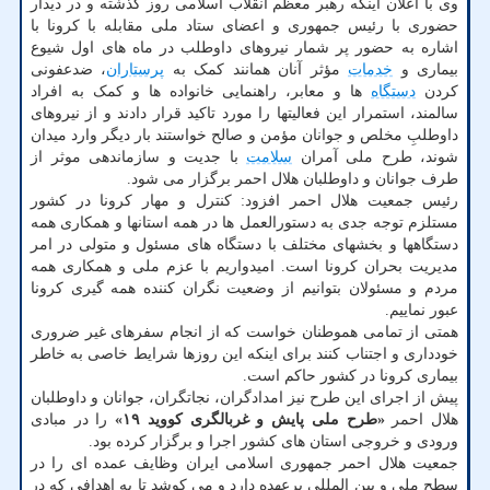
وی با اعلان اینکه رهبر معظم انقلاب اسلامی روز گذشته و در دیدار
حضوری با رئیس جمهوری و اعضای ستاد ملی مقابله با کرونا با
اشاره به حضور پر شمار نیروهای داوطلب در ماه های اول شیوع
بیماری و
خدمات
مؤثر آنان همانند کمک به
پرستاران
، ضدعفونی
کردن
دستگاه
ها و معابر، راهنمایی خانواده ها و کمک به افراد
سالمند، استمرار این فعالیتها را مورد تاکید قرار دادند و از نیروهای
داوطلبِ مخلص و جوانان مؤمن و صالح خواستند بار دیگر وارد میدان
شوند، طرح ملی آمران
سلامت
با جدیت و سازماندهی موثر از
طرف جوانان و داوطلبان هلال احمر برگزار می شود.
رئیس جمعیت هلال احمر افزود: کنترل و مهار کرونا در کشور
مستلزم توجه جدی به دستورالعمل ها در همه استانها و همکاری همه
دستگاهها و بخشهای مختلف با دستگاه های مسئول و متولی در امر
مدیریت بحران کرونا است. امیدواریم با عزم ملی و همکاری همه
مردم و مسئولان بتوانیم از وضعیت نگران کننده همه گیری کرونا
عبور نماییم.
همتی از تمامی هموطنان خواست که از انجام سفرهای غیر ضروری
خودداری و اجتناب کنند برای اینکه این روزها شرایط خاصی به خاطر
بیماری کرونا در کشور حاکم است.
پیش از اجرای این طرح نیز امدادگران، نجاتگران، جوانان و داوطلبان
هلال احمر
«طرح ملی پایش و غربالگری کووید ۱۹»
را در مبادی
ورودی و خروجی استان های کشور اجرا و برگزار کرده بود.
جمعیت هلال احمر جمهوری اسلامی ایران وظایف عمده ای را در
سطح ملی و بین المللی برعهده دارد و می کوشد تا به اهدافی که در