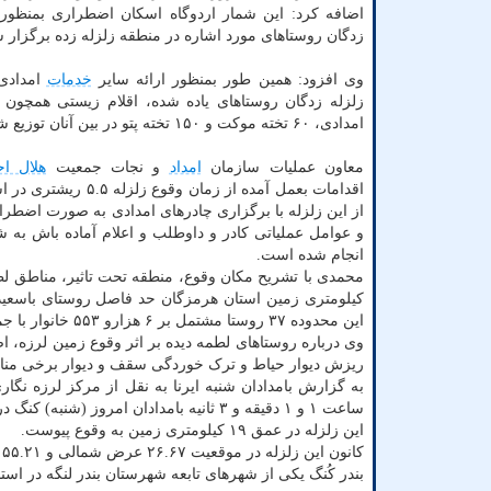
اضافه کرد: این شمار اردوگاه اسکان اضطراری بمنظور 
زدگان روستاهای مورد اشاره در منطقه زلزله زده برگزار
وی افزود: همین طور بمنظور ارائه سایر
خدمات
امدادی 
امدادی، ۶۰ تخته موکت و ۱۵۰ تخته پتو در بین آنان توزیع شده است.
معاون عملیات سازمان
امداد
و نجات جمعیت
هلال اح
و عوامل عملیاتی کادر و داوطلب و اعلام آماده باش به شع
انجام شده است.
کیلومتری زمین استان هرمزگان حد فاصل روستای باسعیدو
این محدوده ۳۷ روستا مشتمل بر ۶ هزارو ۵۵۳ خانوار با جمعیتی بیش از ۲۵ هزار و ۳۵۲ نفر زندگی می کنند.
وی درباره روستاهای لطمه دیده بر اثر وقوع زمین لرزه، 
ریزش دیوار حیاط و ترک خوردگی سقف و دیوار برخی من
ساعت ۱ و ۱ دقیقه و ۳ ثانیه بامدادان امروز (شنبه) کنگ در استان هرمزگان را لرزاند.
این زلزله در عمق ۱۹ کیلومتری زمین به وقوع پیوست.
کانون این زلزله در موقعیت ۲۶.۶۷ عرض شمالی و ۵۵.۲۱ طول شرقی ثبت شده است.
بندر کُنگ یکی از شهرهای تابعه شهرستان بندر لنگه در اس