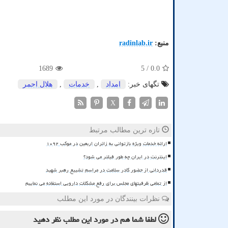
منبع:
radinlab.ir
1689
/ 5
0.0
تگهای خبر:
امداد
,
خدمات
,
هلال احمر
X
تازه ترین مطالب مرتبط
ارائه خدمات ویژه بازتوانی به زائران اربعین در موکب ۱۰۹۲
اینترنت در ایران چه طور فیلتر می شود؟
قدردانی از حضور کادر سلامت در مراسم تشییع رهبر شهید
از تمامی ظرفیتهای مجلس برای رفع مشکلات دارویی استفاده می نماییم
نظرات بینندگان در مورد این مطلب
لطفا شما هم
در مورد این مطلب
نظر دهید