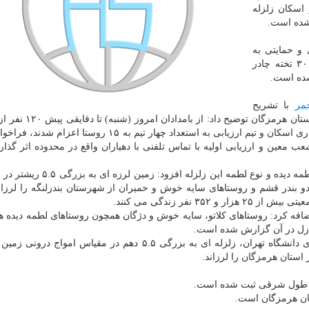
اسکان زلزله
 شده است.
و حمایتی به
زلزله زدگان روستاهای یاده شده، اقلام زیستی همچون ۳۰ تخته چادر
مر
با تشریح
اقدامات بعمل آمده از زمان وقوع زلزله ۵.۵ ریشتری در استان ه
از این زلزله با برگزاری چادرهای امدادی به صورت اضطراری اسکان و تیم ارزیابی به استعداد چهار تیم به ۱۵ ر
ب معین و ارزیابی اولیه با تماس تلفنی با دهیاران واقع در محدوده اثر گذار
 بندر قشم و روستاهای سایه خوش و حمیران از شهرستان بندرلنگه را لرزان
اضافه کرد: روستاهای کلاتو، سایه خوش و دژگان همچون روستاهای لطمه دیده ه
ازل در آن گزارش شده است.
به گزارش بامدادان شنبه ایرنا به نقل از مرکز لرزه نگاری دانشگاه تهران، زلزله ای به بزرگی ۵.۵ دهم در مقیاس 
تان هرمزگان است.