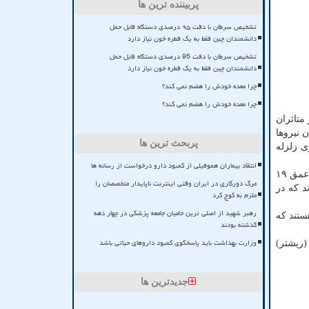
پربیننده ترین ها
تشخیص سرطان با دقت ۹۵ درصدی دستگاه قابل حمل
دانشمندان چین فقط به یک قطره خون نیاز دارد
تشخیص سرطان با دقت 95 درصدی دستگاه قابل حمل
دانشمندان چین فقط به یک قطره خون نیاز دارد
چرا معده خودش را هضم نمی کند؟
چرا معده خودش را هضم نمی کند؟
رمزگان توضیح داد: از بامدادان امروز (شنبه) تا دقایقی پیش ۱۲۰ نفر از متاثران
وستا اعزام شدند، فراخوان نیروها
پربحث ترین ها
ی زلزله
انتقاد بیماران هموفیلی از کمبود دارو درخواست از رسانه ها
محمدی با تشریح مکان وقوع، منطقه تحت تاثیر، مناطق لطمه دیده و نوع لطمه این زلزله افزود: زمین لرزه ای به بزرگی ۵.۵ ریشتر در عمق ۱۹
مرگ دورکاری در ایران وقتی اینترنت ناپایدار متخصصان را
د که در
ملزم به کوچ کرد
رهبر شهید از اصلی ترین حامیان جامعه پزشکی در چهار دهه
ستند که
گذشته بودند
وزارت بهداشت باید پاسخگوی کمبود داروهای حیاتی باشد
امواج درونی زمین (ریشتر)
جدیدترین ها