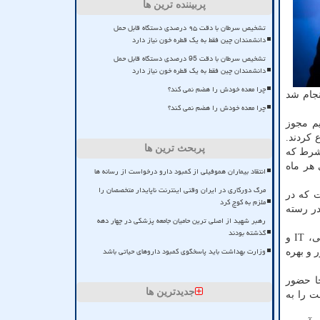
پربیننده ترین ها
تشخیص سرطان با دقت ۹۵ درصدی دستگاه قابل حمل
دانشمندان چین فقط به یک قطره خون نیاز دارد
تشخیص سرطان با دقت 95 درصدی دستگاه قابل حمل
دانشمندان چین فقط به یک قطره خون نیاز دارد
چرا معده خودش را هضم نمی کند؟
 امتحانی انجام شد
چرا معده خودش را هضم نمی کند؟
یم مجوز
ی کووید۱۹ کار خودشان را شروع کردند.
پربحث ترین ها
 شرط که
 هر ماه
انتقاد بیماران هموفیلی از کمبود دارو درخواست از رسانه ها
مرگ دورکاری در ایران وقتی اینترنت ناپایدار متخصصان را
ت که در
ملزم به کوچ کرد
. در رسته
رهبر شهید از اصلی ترین حامیان جامعه پزشکی در چهار دهه
گذشته بودند
تقوی نژاد تصریح کرد: در بعضی از مشاغل مانند فوریت های پزشکی از هر دو نفر، یک نفر و در مشاغل عمومی مانند رسته های مالی، IT و
وزارت بهداشت باید پاسخگوی کمبود داروهای حیاتی باشد
ر و بهره
جا حضور
جدیدترین ها
ت را به