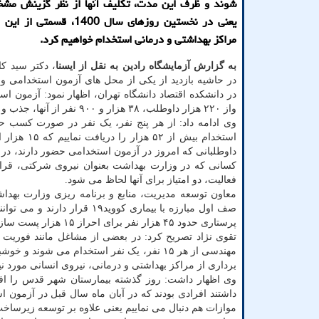
شوند و ظرف این مدت، تکلیف آنها از نظر گزینش م
یعنی در نخستین روزهای سال 1400، ق
مراکز بهداشتی و درمانی استخدام خواهیم کرد.
به گزارش آزمایشگاه رادین به نقل از ایسنا
، دکتر سید کا
در حاشیه بازدید از یکی از محل های آزمون استخدامی 
در دانشکده اقتصاد دانشگاه تهران، اظهار نمود: آزمون ا
واز ۲۲۰ هزار داوطلب، ۳۸ هزار و ۹۰۰ نفر از آنها، جذب و استخدام می شوند.
وی ادامه داد: از هر پنج نفر، یک نفر در صورت کسب ح
داوطلبانی که امروز در آزمون استخدامی حضور دارند، در 
کسانی که در وزارت بهداشت بعنوان نیروی شرکتی، قرارد
فعالیت، دو امتیاز برای آنها لحاظ می شود.
معاون توسعه مدیریت، منابع و برنامه ریزی وزارت بهد
صف اول مبارزه با بیماری کوو
پرستاری حدود ۴۵ هزار نفر برای احراز ۱۵ هزار پست سازمانی با همدیگر رقابت می کنند.
مهندسی از هر ۱۵ نفر، یک نفر استخدام می ش
برداری از مراکز بهداشتی و درمانی، نیروی انسانی مورد نیاز 
وی اظهار داشت: روز گذشته بیمارستان شهر قدس را افتت
داشتند افرادی بودند که در آبان ماه سال قبل در آزمو
موازات هم دنبال می نماییم یعنی علاوه بر توسعه زیرساخت ه