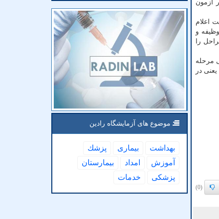
 آزمون
ت اعلام
ظیفه و
راحل را
ی مرحله
ود یعنی در
موضوع های آزمایشگاه رادین
بهداشت
بیماری
پزشك
آموزش
امداد
بیمارستان
پزشكی
خدمات
(0)