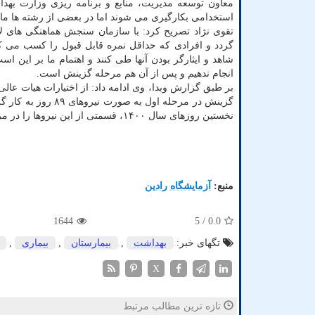
معاون توسعه مدیریت، منابع و برنامه ریزی وزارت به
استخدامی بکارگیری می شوند اما در بعضی از رشته ها مانند فوریت های پزشکی و IT
تقوی نژاد تصریح کرد: با سازمان سنجش هماهنگی های لا
گردد و افرادی که حداقل نمره قابل قبول را کسب می ک
شاهد و ایثارگر بودن آنها طی کنند و اهتمام ما بر این ا
انجام ندهیم و پس از آن هم مرحله گزینش است.
بر طبق گزارش وبدا، وی ادامه داد: از اختیارات هیات عا
گزینش در مرحله او
نخستین روزهای سال ۱۴۰۰، قسمتی از این نیروها را در مراکز بهداشتی و درمانی استخدام خواهیم کرد.
منبع:
آزمایشگاه رادین
1644
/ 5
0.0
تگهای خبر:
بهداشت
,
بیمارستان
,
بیماری
,
X
تازه ترین مطالب مرتبط