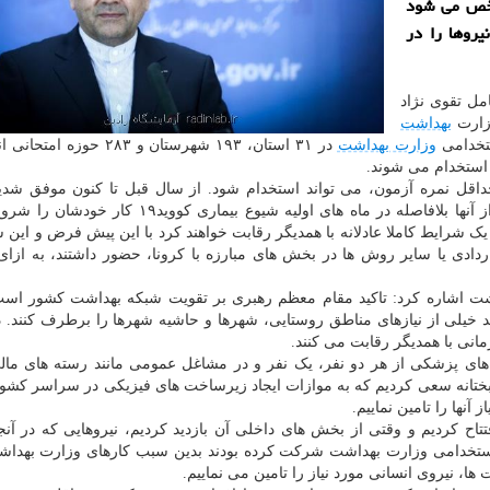
شخص می شود
سمتی از این نیروها را در
مل تقوی نژاد
وزارت
بهداشت
ستخدامی
وزارت بهداشت
در ۳۱ استان، ۱۹۳ شهرستان و ۲۸۳ حوزه
داقل نمره آزمون، می تواند استخدام شود. از سال قبل تا کنون موفق شد
استخدام بیش از ۵۲ هزار را دریافت نماییم که ۱۵ هزار از آنها بلافاصله در ماه های اولیه شیوع بیمار
یک شرایط کاملا عادلانه با همدیگر رقابت خواهند کرد با این پیش فرض و این
ادی یا سایر روش ها در بخش های مبارزه با کرونا، حضور داشتند، به ازای
اشت اشاره کرد: تاکید مقام معظم رهبری بر تقویت شبکه بهداشت کشور اس
ید۱۹ قرار دارند و می توانند خیلی از نیازهای مناطق روستایی، شهرها و حاشیه شهرها را برطرف کنند
وند و خوشبختانه سعی کردیم که به موازات ایجاد زیرساخت های فیزیکی در سراسر کشو
آنها را تامین نماییم.
اح کردیم و وقتی از بخش های داخلی آن بازدید کردیم، نیروهایی که در آن
ن استخدامی وزارت بهداشت شرکت کرده بودند بدین سبب کارهای وزارت بهداش
ا، نیروی انسانی مورد نیاز را تامین می نماییم.