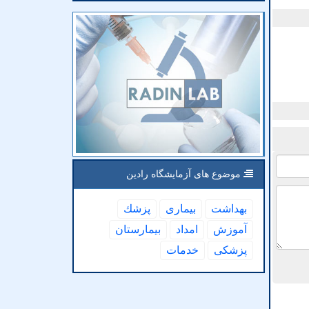
موضوع های آزمایشگاه رادین
بهداشت
بیماری
پزشك
آموزش
امداد
بیمارستان
پزشكی
خدمات