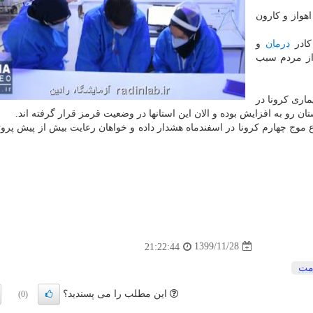
«متاسفانه ‎کرونا با سرعت بالایی در حال انتشار و وضعیت ‎اهواز و ‎کارون
کادر
درمان
و
 از مردم سبب
یماری کرونا در
ن رو به افزایش بوده و الان این استانها در وضعیت قرمز قرار گرفته اند.
موج چهارم کرونا در اسفندماه هشدار داده و خواهان رعایت بیش از پیش پرو
1399/11/28
21:22:44
مت
این مطلب را می پسندید؟
(0)