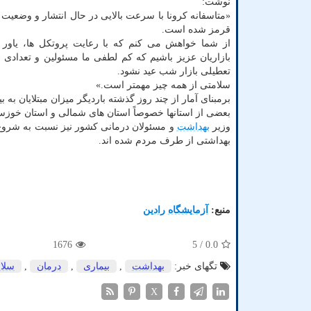
نوشت:
قرمز شده است.
از شما خواهش می کنم که با رعایت پروتکل ها، یاور 
بازاریان عزیز باشیم که کم لطفی ما مسئولین و تعدادی
تعطیلی بازار شب عید نشود.
سلامتی از همه چیز مهمتر است.»
برمبنای آمار از چند روز گذشته باردیگر میزان مبتلایان به ب
بعضی از استانها خصوصاً استان های شمالی و استان خوزستا
وزیر
بهداشت
و مسئولان درمانی کشور نیز نسبت به شروع 
بهداشتی از طرف مردم شده اند.
منبع:
آزمایشگاه رادین
1676
/ 5
0.0
تگهای خبر:
بهداشت
,
بیماری
,
درمان
,
سلا
X