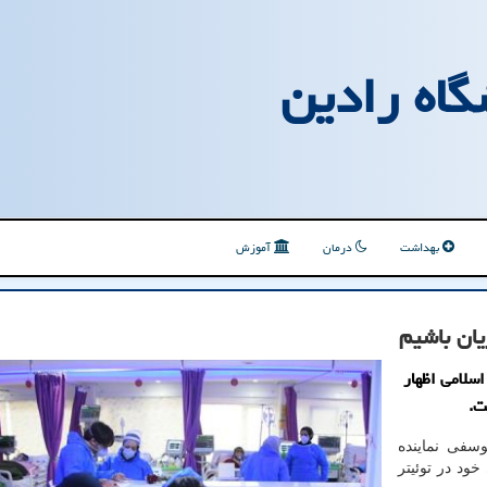
گاه رادین
بهداشت
درمان
آموزش
یان باشیم
سلامی اظهار
ت.
وسفی نماینده
د در توئیتر