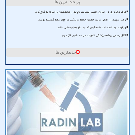
پربحث ترین ها
مرگ دورکاری در ایران وقتی اینترنت ناپایدار متخصصان را ملزم به کوچ کرد
رهبر شهید از اصلی ترین حامیان جامعه پزشکی در چهار دهه گذشته بودند
وزارت بهداشت باید پاسخگوی کمبود داروهای حیاتی باشد
آغاز رسمی برنامه پزشکی خانواده در ۲۰ شهر فاز دوم
جدیدترین ها