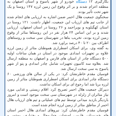
بکارگیری ۱۲
دستگاه
خودرو از شهر یاسوج و استان اصفهان به
منطقه اعزام شدند و بر اثر وقوع این زمین لرزه ۱۴۷ روستا و یک
شهر تحت تأثیر بودند.
سخنگوی جمعیت هلال احمر ضمن اشاره به ارزیابی های انجام شده
از جانب تیم های ارزیاب این جمعیت، اظهار داشت: ۱۲۱ روستا در
استان کهگیلویه و بویراحمد و ۲۶ روستا در استان اصفهان، ارزیابی
شدند و بر این اساس ۲۴ هزار نفر در این روستاها متاثر از وقوع
زمین لرزه بودند، تخریب بناها در شهرستان سی سخت و روستاهای
اطراف بین ۲۰ تا ۴۰ درصد براورد شد.
به گفته وی، برای اسکان اضطراری هموطنان متاثر از زمین لرزه
علاوه بر تجهیزات امدادی موجود در استان در همان ساعات اولیه
۵۰۰ دستگاه چادر از استان های فارس و اصفهان به منطقه ارسال
شد. بعلاوه سه کامیون تجهیزات شامل چادر امدادی و پتو از شهر
یاسوج به سی سخت ارسال شد.
قوسیان مقدم خاطرنشان کرد: در یکی از سالن های ورزشی ۶۰
دستگاه چادر امدادی برای اسکان اضطراری هموطنان متاثر از زمین
لرزه برپا شد اما رجوع ای برای اسکان نداشت.
دبیرکل جمعیت هلال احمر تصریح کرد: اقلام زیستی و غذایی مورد
نیاز متاثران از زلزله در شهرستان سی سخت موجود است و امروز
باردیگر بازدید میدانی توسط تیم های عملیاتی و تیم های ارزیاب هلال
احمر از مناطق متاثر از زمین لرزه انجام شده است.
قوسیان مقدم خاطرنشان کرد: نیروهای امدادی هلال احمر استان
های خوزستان، فارس، اصفهان، چهارمحال و بختیاری، بوشهر و