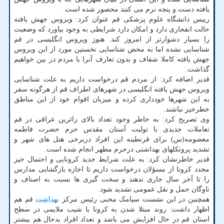
یافته دست و پنجه نرم می کنند محصور شده است.
رییس دانشگاه علوم پزشکی قم عنوان کرد: ویروس جهش یافته
حالت انفجاری دارد و امکان دارد شرایطی به وجود بیاورد که وضعیت
را بسیار دشوارتر از امروز کند. هنوز ویروس انگلیسی در قم
شناسایی نشده اما به محض شناسایی نخستین مورد از این ویروس
جهش یافته کاملا شفاف و بدون تعارف آنرا با مردم در بین خواهیم
گذاشت.
قدیر اضافه کرد: از مردم قم درخواست داریم به علت شناسایی
ویروس جهش یافته انگلیسی در شهرهای اطراف قم از هرگونه سفر
به این شهرها خودداری کرده و میزبان اقوام خود از این مناطق
خطرخیز نباشند.
وی تصریح کرد: به خاطر وجود تعداد بالای زائرین عراقی در قم
تعاملات جدیدی با تولیت آستان مقدس حرم حضرت فاطمه
معصومه(س) برای قرنطینه این افراد دربرخی هتل های شهر و
تشدید پروتکلهای بهداشتی درحرم مطهر انجام شده است.
قدیر خاطرنشان کرد: به علت شرایط جدید کرونایی و احتمال خیز
مجدد کرونا از مسؤلان درخواست داریم تا اجازه بازگشایی مدارس
را تا آخر سال جاری ندهند و سخت گیری ها نسبت به اصناف و
ناوگان حمل و نقل عمومی تشدید شود.
همچنین در این نشست سیامک محبی رئیس مرکز
بهداشت
قم هم
اظهار داشت: روند مبتلا شدن به کرونا با شیب ملایمی در سطح
استان قم در حال افزایش می باشد و تعداد افراد بدحال هم بیشتر