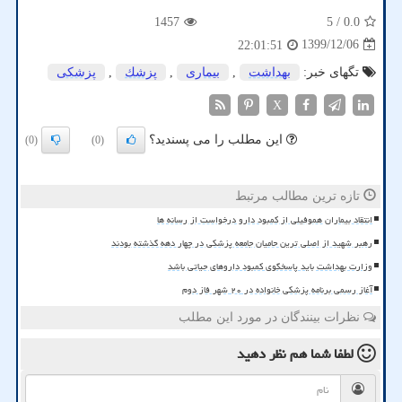
1457
/ 5
0.0
1399/12/06
22:01:51
تگهای خبر:
بهداشت
,
بیماری
,
پزشك
,
پزشكی
X
این مطلب را می پسندید؟
(0)
(0)
تازه ترین مطالب مرتبط
انتقاد بیماران هموفیلی از کمبود دارو درخواست از رسانه ها
رهبر شهید از اصلی ترین حامیان جامعه پزشکی در چهار دهه گذشته بودند
وزارت بهداشت باید پاسخگوی کمبود داروهای حیاتی باشد
آغاز رسمی برنامه پزشکی خانواده در ۲۰ شهر فاز دوم
نظرات بینندگان در مورد این مطلب
لطفا شما هم
نظر دهید