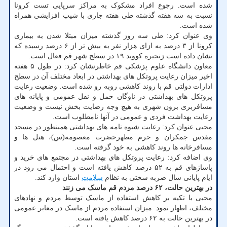
شده است. رجوع افراد مشکوک به مراکز سرپایی تست کرونا
نسبت به سه هفته گذشته طی هفته جاری با شیب افزایشی همراه
شده است.
وی عنوان کرد: طی سه روز گذشته میزان مبتلا شدن به بیماری
کرونا از ۳ درصد به ازای هزار نفر به بیش تر از ۶ درصد رسیده که
نشان داده است زنجیره کووید ۱۹ در سطح شهر قم فعال است.
معاون دانشگاه علوم پزشکی قم خاطرنشان کرد: در طول ۵ هفته
اخیر میزان رعایت پروتکل های بهداشتی در ابعاد مختلف آن در سطح
ادارات دولتی قم با روند کاهشی روبه رو شده است. وضعیت رعایت
پروتکل های بهداشتی در ناوگان حمل و نقل عمومی و پایانه های
مسافربری برون شهری به هیچ وجه رضایت بخش نیست و وضعیت
رعایت بهداشت فردی و عمومی در آنها نامطلوب است.
محبی عنوان کرد: رعایت شیوه نامه های بهداشتی همینطور در مسجد
مقدس جمکران و حرم مطهرحضرت معصومه(س)، هتل ها و
مسافرخانه ها روند کاهشی به خود گرفته است.
وی اضافه کرد: رعایت پروتکل های بهداشتی در مجتمع های خرید و
پاساژهای قم به ۵۲ درصد کاهش یافته است و احتمال می رود در
ایام پایانی سال ضربه سختی به نظام
سلامت
استان وارد کند.
در بهترین حالت، ۶۲ درصد مردم قم ماسک می زنند
محبی با تکیه بر کاهش استفاده از ماسک توسط مردم و نهادهای
مختلف، اظهار نمود: میزان استفاده مردم از ماسک در معابر عمومی
در بهترین حالت به ۶۲ درصد کاهش یافته است.