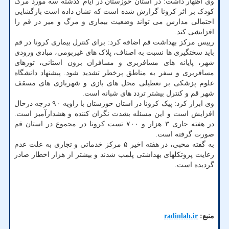
وی اظهار داشت: در استان خوزستان در ایام گذشته سه مورد مرگ
کودک بر اثر کرونا گزارش شده است که نشان داده است بازگشایی
احتمالی مدارس می تواند وضعیت بیماری و مرگ و میر در قم را
افزایشی کند.
رییس مرکز بهداشت قم اضافه کرد: برای کنترل بیماری کرونا در قم
باید سختگیری ها نسبت به اصناف، پلاک های غیربومی، مبادی ورودی
شهر، پایانه های مسافربری و مسافران برون استانی، تورهای
مسافربری و سفر به مناطق پرخطر تشدید شود. پیشنهاد دانشگاه
علوم پزشکی بر تعطیلی محل های بازی و شهربازی های مسقف
شهر قم و کنترل بیشتر تردد های شبانه است.
وی ابراز کرد: پیک کرونا در استان خوزستان با زاویه ۹۰ درجه درحال
افزایش است و این مسئله بشدت نگران کننده و هشدارآمیز است.
در هفته جاری ۳ هزار و ۷۰۰ تست کرونا در مجموع در استان قم
صورت گرفته است.
به گفته محبی، در هفته اخیر ۵ مرکز خدماتی و تجاری به علت عدم
رعایت پروتکلهای بهداشتی پلمب شدند و بیشتر از هزار اخطار صادر
گردیده است.
منبع:
radinlab.ir