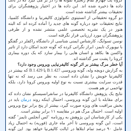
کرونا یک چهارم تمام زنجیره نمونه ها را در بر می گیرد که در بانک
داده ها ذخیره شده اند. این داده ها در اختیار پژوهشگران برای
تحقیقات بیشتر گذاشته شده است.
دو گروه تحقیقاتی از انستیتوی تکنولوژی کالیفرنیا و دانشگاه کلمبیا،
نتایج تحقیقات خود درباره گونه های جدید را آماده کرده اند که البته
هنوز در یک نشریه تخصصی علمی منتشر نشده و از طرفی
پژوهشگران مورد ارزیابی قرار نگرفته است.
نوسن تسوایگ، کارشناس ایمنی شناسی از دانشگاه راکفلر در گفتگو
با نیویورک تایمز، ابراز نگرانی کرده که گونه جدید امکان دارد از تاثیر
واکسن ها بکاهد و انسان هایی را بیمار سازد که یک دوره بیماری
کرونا را پشت سر گذاشته اند.
آیا خطر مرگ بیشتر بر اثر گونه کالیفرنیایی ویروس وجود دارد؟
به گزارش دویچه وله، گونه ویروسی B.1.427 یا B.1.429 که بیشتر در
کالیفرنیا خویش را نشان داده است، به نظر می رسد که نه تنها
قدرت سرایت بیشتری نسبت به نوع اولیه ویروس کرونا دارد، بلکه
تهاجمی تر هم هست.
نتایج یک پژوهش دانشگاه کالیفرنیا در سانفرانسیسکو نشان داده که
برای مقابله با این گونه ویروسی، احتمال اینکه روند
درمان
باید در
بخش مراقبت های ویژه صورت گیرد، بیشتر از پنج برابر نوع ویروس
اولیه است. احتمال مرگ هم در مقایسه ۱۱ برابر بیشتر است.
یکی از کارشناسان این پژوهش به روزنامه "لس آنجلس تایمز" گفته
است، این گونه ویروسی تا آخر ماه جاری (فوریه) به احتمال زیاد
عامل ۹۰ درصد تمام ابتلاها در ایالت کالیفرنیا خواهد بود. این گونه