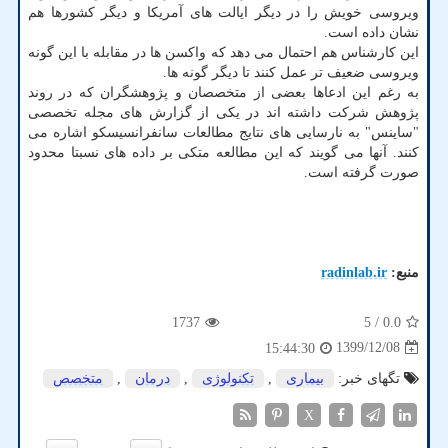
ویروسی خویش را در دیگر ایالت های آمریکا و دیگر کشورها هم
نشان داده است.
این کارشناس هم احتمال می دهد که واکسن ها در مقابله با این گونه
ویروسی ضعیف تر عمل کنند تا دیگر گونه ها.
به رغم این ادعاها بعضی از متخصصان و پژوهشگران که در روند
پژوهش شرکت داشته اند در یکی از گزارش های مجله تخصصی
"ساینس" به نارسایی های نتایج مطالعات سانفرانسیسکو اشاره می
کنند. آنها می گویند که این مطالعه متکی بر داده های نسبتا محدود
صورت گرفته است.
منبع:
radinlab.ir
1737
/ 5
0.0
1399/12/08
15:44:30
تگهای خبر:
بیماری
,
تكنولوژی
,
درمان
,
متخصص
X