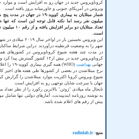
کروناویروس جدید در جهان رو به افزایش است و موارد ج
ویروس در آمریکای جنوبی و خاورمیانه بروز یافته است.
شمار مبتلایان به بیماری کووید-۱۹ در جهان د
میلیون نفر رسد اما نکته قابل توجه این است که تنها
تعداد مبتلایان دو برابر افز
است.
این ویروس نخستین ب
شهر را به وضعیت قرنطینه درآوردند. دراین شرایط ساکنان
در مدت چند هفته شیوع کروناویروس در کشورهای همس
کروناویروس جدید در بیش از۱۲ ک
جهانی
بهداشت
(WHO) همه گیری بیماری کووید-۱۹ را اعلام نمود.
نرخ مبتلاشدن در بعضی از کشورها طی هفته های اخیر کاهش
شیوع ویروس کرونا اکثریت موارد مبتلاشدن را گزارش کرد
جهان با سرعت شایان توجهی رو به افزایش است.
تابحال ماه میلادی "ژوئن" بالاترین رکورد را از نظر تعداد مبتلایان جدید به ک
به نوشته روزنامه ایندیپندنت، آمارهای دولتی تنها شامل 
بیش از رقم های اعلام شده باشد.
منبع:
radinlab.ir