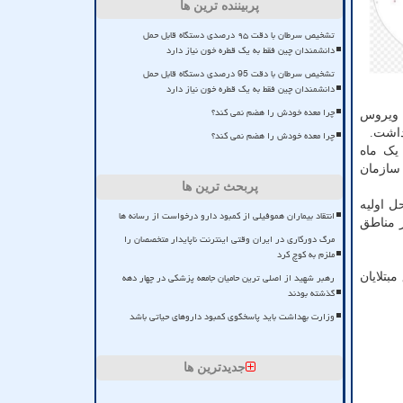
پربیننده ترین ها
تشخیص سرطان با دقت ۹۵ درصدی دستگاه قابل حمل
دانشمندان چین فقط به یک قطره خون نیاز دارد
تشخیص سرطان با دقت 95 درصدی دستگاه قابل حمل
دانشمندان چین فقط به یک قطره خون نیاز دارد
چرا معده خودش را هضم نمی کند؟
 این ویروس
داشت.
چرا معده خودش را هضم نمی کند؟
یک ماه
 و سازمان
پربحث ترین ها
ل اولیه
انتقاد بیماران هموفیلی از کمبود دارو درخواست از رسانه ها
ز مناطق
مرگ دورکاری در ایران وقتی اینترنت ناپایدار متخصصان را
ملزم به کوچ کرد
رهبر شهید از اصلی ترین حامیان جامعه پزشکی در چهار دهه
بتلایان
گذشته بودند
وزارت بهداشت باید پاسخگوی کمبود داروهای حیاتی باشد
جدیدترین ها