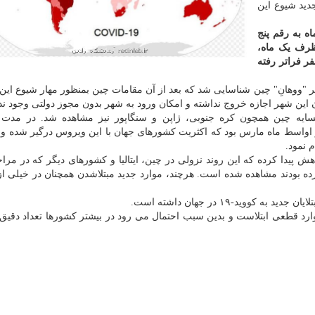
دید شیوع این
ر مدت پنج ماه به رقم پنج
 ظرف یک ماه،
ایش یافته و از رقم ۱۰ میلیون نفر فراتر رفته
ار در اواخر سال ۲۰۱۹ میلادی در شهر "ووهانِ" چین شناسایی شد که بعد از آن مقامات چین بمنظور مهار شیوع
 این شهر اجازه خروج نداشته و امکان ورود به شهر بدون مجوز دولتی وجود ن
ایه چین همچون کره جنوبی، ژاپن و سنگاپور نیز مشاهده شد. در مدت 
شور گسترش پیدا کرد و اواسط ماه مارس بود که اکثریت کشورهای جهان با این ویروس درگیر شده
 پیدا کرده که این روند نزولی در چین، ایتالیا و کشورهای دیگر که در مراح
ه بودند مشاهده شده است. هرچند، موارد جدید مبتلاشدن همچنان در خیلی ا
ووید-۱۹ در جهان داشته است.
موارد قطعی ابتلاست و بدین سبب احتمال می رود در بیشتر کشورها تعداد دقیق م