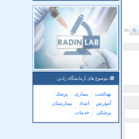
(0)
موضوع های آزمایشگاه رادین
بهداشت
بیماری
پزشك
آموزش
امداد
بیمارستان
پزشكی
خدمات