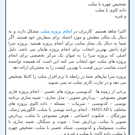
تشخیص چهره با متلب
داده کاوی با متلب
و غیره
اکثرا شاهد هستیم کاربران در
انجام پروژه متلب
مشکل دارند و به
دنبال یک مکان مطمئن و مورد اعتماد برای سفارش خود هستند. اگر
شما به دنبال یک محل منایب برای انجام پروژه هستید، پروژه سرا
اوج دانش بهترین انتخاب برای انجام پروژه هایتان می باشد، دلیل
اصلی که پروژه سرا را به عنوان یک مرکز تخصصی برای انجام
پروژه های متلب خود انتخاب می کنند این است که همیشه توانسته
است مناسب ترین قیمت با بهترین کیفیت را به مشتریان ارائه دهد.
پروژه سرا نیازهای شما در رابطه با نرم افزار متلب را کاملا تشخیص
می دهد و در چارت کاری متلب نه نمی شنوید.
برخی از زمینه ها: کدنویسی پروژه های عصبی – انجام پروژه فازی
هوش مصنوعی – پردازش تصویر – مدل سازی – شبیه سازی برنامه
نویسی – کدنویسی – تمرینات – مسئله – داده کاوی پروژه های
مختلف با
MATLAB
، انجام برنامه نویسی با متلب، الگوریتم ژنتیک،
مورچگان ، عنکبوت اجتماعی ، هوش مصنوعی با متلب، پردازش
تصویر با متلب، پردازش صدا ، صوت و سیگنال، شبیه سازی با
متلب، سیمولینک و کدنویسی، شبکه عصبی با متلب، تشخیص چهره
با متلب، داده کاوی با متلب و غیره و
…