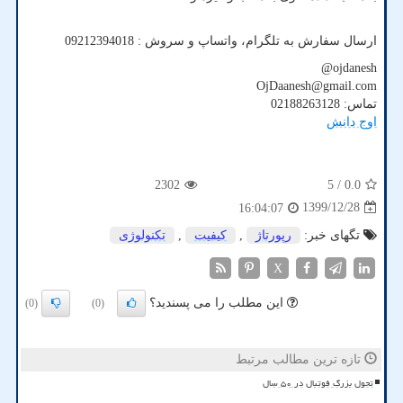
ارسال سفارش به تلگرام، واتساپ و سروش : 09212394018
@ojdanesh
OjDaanesh@gmail.com
تماس: 02188263128
اوج دانش
2302
/ 5
0.0
1399/12/28
16:04:07
تگهای خبر:
رپورتاژ
,
كیفیت
,
تكنولوژی
X
این مطلب را می پسندید؟
(0)
(0)
تازه ترین مطالب مرتبط
تحول بزرگ فوتبال در ۵۰ سال