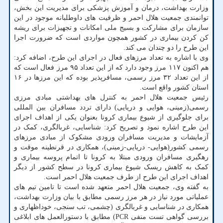
وزارت بهداشت، درمان و آموزش پزشکی برای مدیریت این بخش،
توانمندی جمعیت هلال احمر و ظرفیت های داوطلبانه موجود در این
سازمان برای مشارکت و بسیج ملی امکانات و تجهیزات برای ریشه
کن کردن بیماری در کشور همچون مواردی است که ضرورت اجرا
این طرح را دو چندان می کند.
وی با اشاره به تعداد مرزهای فعال در اجرای این طرح، اضافه کرد:
هم اکنون ۱۱۷ مرز وجود دارد که از این تعداد ۹۵ مرز فعال است که
از این تعداد ۳۲ مرز رسمی، مسافرپذیر بوده که این مرزها در ۱۶
استان کشور واقع است.
رئیس جمعیت هلال احمر به کنترل های بهداشتی مبادی مرزی
رسمی(زمینی، هوایی و دریایی) دارای تردد مسافران بین المللی
برای جلوگیری از شیوع بیماری کرونا بعنوان یکی از اهداف اجرای
این طرح اشاره نمود و تصریح کرد: شناسایی، غربالگری، کمک در
آزمایشات و مدیریت مسافران ورودی مشکوک از مبادی مرزهای
رسمی کشور(هوایی- دریایی-زمینی)، همکاری در قرنطینه موقت و
رهگیری مسافران ورودی مبتلا به کرونا تا اتمام پروسه بیماری و
کمک به کاهش ریسک شیوع بیماری کرونا در سطح کشور از دیگر
اهداف اجرای این طرح از طرف جمعیت هلال احمر است.
به گفته وی، جمعیت هلال احمر متعهد شده است تا تامین تیم های
عملیاتی مورد نیاز در هر مرز رسمی مطابق با بیان وزارت بهداشت،
همکاری در شناسایی و غربالگری (چشمی، تب سنجی، خوداظهاری و
بررسی گواهی تست منفی PCR) مطابق با دستورالعمل های ابلاغی