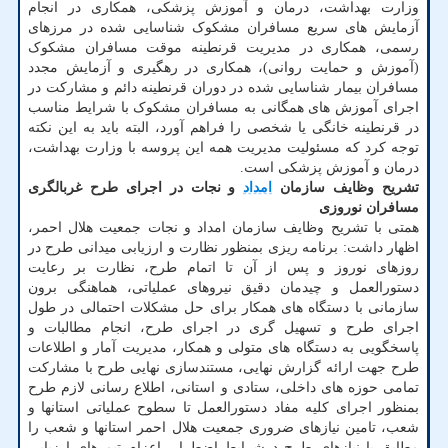
وزارت بهداشت، درمان و آموزش پزشکی، همکاری در انجام
آزمایش های سریع مسافران مشکوک شناسایی شده در مرزهای
رسمی، همکاری در مدیریت قرنطینه موقت مسافران مشکوک
(آموزش و حمایت روانی)، همکاری در رهگیری و آزمایش مجدد
مسافران بیمار شناسایی شده در دوران قرنطینه دائم و مشارکت در
اجرای آموزش های همگانی به مسافران مشکوک با شرایط مناسب
در قرنطینه خانگی یا شخصی را فراهم آورد، البته باید به این نکته
توجه کرد که مسئولیت مدیریت همه این پروسه با وزارت بهداشت،
درمان و آموزش پزشکی است.
تشریح وظایف سازمان
امداد
و نجات در اجرای طرح غربالگری
مسافران نوروزی
همتی با تشریح وظایف سازمان امداد و نجات جمعیت هلال احمر،
اظهار داشت: برنامه ریزی بمنظور نظارت و ارزیابی میدانی طرح در
روزهای نوروز و پس از آن تا اتمام طرح، نظارت بر رعایت
دستورالعمل و چیدمان دقیق نیروهای عملیاتی، هماهنگی برون
سازمانی با دستگاه های همکار برای حل مشکلات احتمالی در طول
اجرای طرح و تسهیل گری در اجرای طرح، انجام مطالبات و
پاسخگویی به دستگاه های متولی و همکار، مدیریت آمار و اطلاعات
طرح جهت ارائه گزارش نهایی، مستندسازی نهایی طرح با مشارکت
تمامی حوزه های داخلی، ستادی و استانی، اطلاع رسانی لازم طرح
بمنظور اجرای کلیه مفاد دستورالعمل تا سطوح عملیاتی استانها و
شعب، تامین نیازهای ضروری جمعیت هلال احمر استانها و شعب را
مطابق با نیازهای طرح درشرایط اضطرار، اعزام تیم های ارزیابی