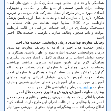
هماهنگی با واحد های استانی جهت همکاری کامل با حوزه های امداد
ونجات، برای تامین قسمتی از منابع مالی و امکانات و تجهیزات
امدادی مورد نیاز در طرح، از محل مشارکت های مردمی و خیرین،
همکاری لازم را با سازمان امداد و نجات به عمل آورد، تامین پزشک
داوطلب برای EOC استانها جهت هدایت تیم های عملیاتی و
دیسپچینگ وهمکاری در ارائه خدمات مراقبتی در قالب قرنطینه
موقت و دائم همچون وظایف سازمان داوطلبان جمعیت هلال احمر
است.
وظایف معاونت بهداشت، درمان وتوانبخشی جمعیت هلال احمر
رئیس جمعیت هلال احمر در ادامه به وظایف معاونت بهداشت،
درمان وتوانبخشی جمعیت اشاره نمود و اظهار داشت: همکاری در
توجیه عوامل استانی برای همکاری کامل با امداد ونجات، پیگیری و
هماهنگی لازم برای تامین تجهیزات ضروری مراقبت بهداشتی
وحفاظت فردی، هماهنگی با سازمان امداد ونجات جهت ارائه
گزارش عملکرد طرح در ستاد کرونا و همکاری با سازمان امداد
ونجات جهت آموزش کاربردی عوامل اجرائی و تهیه محتوای
آموزشی مورد نیاز برای آموزش در فضای مجازی همچون وظایف
معاونت
بهداشت
، درمان و توانبخشی هلال احمر است.
وظایف معاونت آموزش، پژوهش و فناوری جمعیت هلال احمر
همتی با اعلان اینکه معاونت آموزش، پژوهش و فناوری جمعیت هلال
احمر هم با وظایفی را در قالب اجرای این طرح دارند، اضافه کرد:
اطلاع رسانی اقدامات پیشگیرانه و تولید محتوای آموزشی مورد نیاز