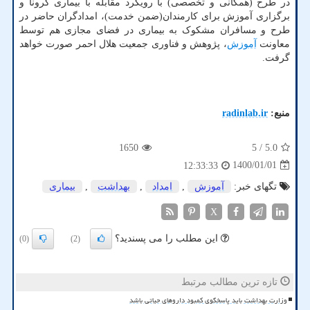
در طرح (همگانی و تخصصی) با رویکرد مقابله با بیماری کرونا و
برگزاری آموزش برای کارمندان(ضمن خدمت)، امدادگران حاضر در
طرح و مسافران مشکوک به بیماری در فضای مجازی هم توسط
معاونت
آموزش
، پژوهش و فناوری جمعیت هلال احمر صورت خواهد
گرفت.
منبع:
radinlab.ir
1650
/ 5
5.0
1400/01/01
12:33:33
تگهای خبر:
آموزش
,
امداد
,
بهداشت
,
بیماری
X
این مطلب را می پسندید؟
(0)
(2)
تازه ترین مطالب مرتبط
وزارت بهداشت باید پاسخگوی کمبود داروهای حیاتی باشد