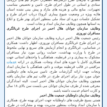
ستادی و استانی در طول اجرای طرح، تامین و تخصیص متناسب
تجهیزات، منابع مالی و هزینه های مازاد و پیش بینی نشده استان
ها(به ویژه در وضعیت شیوع بیماری کرونا) درباب اجرای طرح و
تشکیل جلسات دوره ای ستاد ملی بمنظور اجرای بهتر طرح و ابلاغ
به استانها همچون وظایف سازمان امداد و نجات است.
وظایف سازمان جوانان هلال احمر در اجرای طرح غربالگری
مسافران نوروزی
رئیس جمعیت هلال احمر درباره وظایف سازمان جوانان هلال احمر
در اجرای طرح غربالگری مسافران نوروزی، اظهار داشت: همکاری
در شناسایی، غربالگری و انجام آزمایش های سریع و نهایی ملحوظ
در طرح با وزارت بهداشت، حمایت روانی مورد نیاز مسافران
مشکوک به بیماری و در قرنطینه، هماهنگی با واحدهای استانی جهت
همکاری کامل با حوزه های امداد ونجات، همکاری در ارائه
خدمات
مراقبتی در قالب قرنطینه موقت و دائم، هماهنگی با سازمان امداد
ونجات جهت ارائه گزارشات طرح، تامین سرمایه های داوطلبی
جوان مورد نیاز برای اجرای طرح، در قالب تیم های سازمان یافته
همچون وظایف سازمان جوانان هلال احمر است. البته امدادگران
معرفی شده از طرف سازمان جوانان می بایست سن بالای ۱۸ سال
و کارت اختتام خدمت داشته باشند.
وظایف سازمان داوطلبان جمعیت هلال احمر
همتی بسیج ظرفیت های داوطلبانه جهت اجرای بهینه طرح، همکاری
با سازمان امداد ونجات بمنظور مدیریت بهینه و مشارکت در طرح،