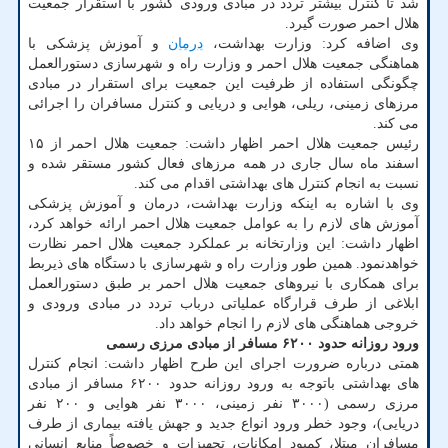
شد تا کنترل بیشتر تردد در مبادی ورودی کشور با استقرار جمعیت
هلال احمر صورت گیرد.
وی اضافه کرد: وزارت بهداشت،
درمان
و آموزش پزشکی با
هماهنگی جمعیت هلال احمر و وزارت راه و شهرسازی دستورالعمل
چگونگی استفاده از ظرفیت این جمعیت برای استقرار در مبادی
مرزهای زمینی، ریلی، هوایی و دریایی و کنترل مسافران را اجرائی
می کند.
رئیس جمعیت هلال احمر اظهار داشت: جمعیت هلال احمر از ۱۵
اسفند ماه سال جاری در همه مرزهای فعال کشور مستقر شده و
نسبت به انجام کنترل های بهداشتی اقدام می کند.
وی با اشاره به اینکه وزارت بهداشت، درمان و آموزش پزشکی
آموزش های لازم را به عوامل جمعیت هلال احمر ارائه خواهد کرد،
اظهار داشت: این وزارتخانه بر عملکرد جمعیت هلال احمر نظارت
خواهدنمود. همین طور وزارت راه و شهرسازی با دستگاه های ذیربط
برای همکاری با نیروهای جمعیت هلال احمر بر طبق دستورالعمل
ابلاغی از طرف قرارگاه عملیاتی درباب تردد در مبادی ورودی و
خروجی هماهنگی های لازم را انجام خواهد داد.
ورود روزانه حدود ۶۲۰۰ مسافر از مبادی مرزی رسمی
همتی درباره ضرورت اجرای این طرح اظهار داشت: انجام کنترل
های بهداشتی باتوجه به ورود روزانه حدود ۶۲۰۰ مسافر از مبادی
مرزی رسمی (۳۰۰۰ نفر زمینی، ۳۰۰۰ نفر هوایی و ۲۰۰ نفر
دریایی)، وجود خطر ورود انواع جدید و جهش یافته بیماری از طرف
مسافران مبتلا، کمبود امکانات، تجهیزات و خصوصاً منابع انسانی