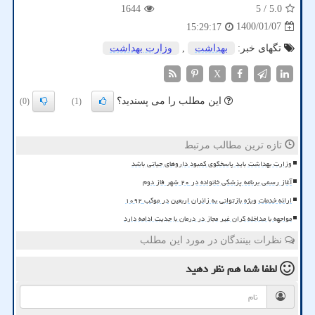
1644
/ 5
5.0
1400/01/07
15:29:17
تگهای خبر:
بهداشت
,
وزارت بهداشت
X
این مطلب را می پسندید؟
(0)
(1)
تازه ترین مطالب مرتبط
وزارت بهداشت باید پاسخگوی کمبود داروهای حیاتی باشد
آغاز رسمی برنامه پزشکی خانواده در ۲۰ شهر فاز دوم
ارائه خدمات ویژه بازتوانی به زائران اربعین در موکب ۱۰۹۲
مواجهه با مداخله گران غیر مجاز در درمان با جدیت ادامه دارد
نظرات بینندگان در مورد این مطلب
لطفا شما هم
نظر دهید