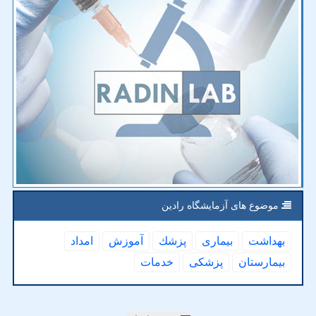
موضوع های آزمایشگاه رادین
بهداشت
بیماری
پزشك
آموزش
امداد
بیمارستان
پزشكی
خدمات