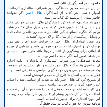
خاطرات هر امدادگر یک کتاب است
در این مراسم معاون هماهنگی امور عمرانی استانداری کرمانشاه
اظهار داشت: هر کدام از امدادگران
هلال احمر
اگر بخواهند
خاطراتشان را بنویسند یک کتاب می شود.
«مهرداد سالاری» اضافه کرد: امدادگران هلال احمر در حوادثی مانند
زلزله سال ۹۶ به خوبی عمل کردند و در سیل سال ۹۷ هم شاهد
بودیم که چگونه انسانهای گیر افتاده در حاشیه رودخانه را نجات دادند
و وسایل زندگیشان را از میان گل و لای بیرون کشیدند.
وی نقش امدادگران هلال احمر در حوادث جاده ای را هم موثر
توصف کرد و اظهار داشت: در موضوع هایی مانند راهپیمایی اربعین و
اقداماتی برای پیشگیری از انتشار کرونا مانند طرح شهید سلیمانی
هم شاهد حضور امدادگران هلال احمر بوده ایم.
معاون هماهنگی امور عمرانی استانداری کرمانشاه در ادامه اشاره
ای به اصول هفت گانه هلال احمر داشت و اظهار داشت: این جمعیت
یک مجموعه مردمی بدون جهت گیری سیاسی و عقیدتی است و به
فکر نجات جان انسان ها فارغ از مذهب و قومیتش است.
او تصریح کرد که هلال احمر باید به شدت از سیاسی شدن اجتناب
کند و جبهه گیری بر ضد جریانی نداشته باشد.
وی کار داوطلبانه در جمعیت هلال احمر را نقطه قوت آن برشمرد و
اضافه کرد: در کل کشور بیشتر از ۲ میلیون نفر دواطلب داریم که
این مورد افتخاری برای جمهوری اسلامی است.
برنامه تدوین ۸۰ عنوان کتاب در بنیاد حفظ آثار