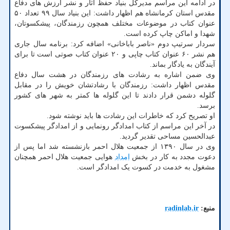
در ادامه این مراسم مدیرکل بنیاد حفظ آثار و نشر ارزش های دفاع
مقدس استان کرمانشاه هم اظهار داشت: این بنیاد سال ۹۹ تعداد ۵۰
عنوان کتاب در موضوعات مختلف همچون رزمندگان، پیشکسوتان،
شهدا و اماکن چاپ کرده است.
سردار سرتیپ دوم «ناصر باباخانی» اضافه کرد: برنامه سال جاری
هم نشر ۶۰ عنوان کتاب چاپی و ۲۰ عنوان کتاب صوتی است تا برای
آیندگان به یادگار بماند.
وی ضمن اشاره به رشادت های رزمندگان در هشت سال دفاع
مقدس اظهار داشت: رزمندگان با رشادتشان خویش را در مقابل
گلوله دشمن قرار دادند تا این گلوله ها کمتر به شهر های کشور
برسد.
او تصریح کرد که خاطرات این رشادت ها باید نوشته شود.
در آخر این مراسم از کتاب امدادگر رونمایی و از امدادگر پیشکسوت
عبدالحسین مساحی تقدیر گردید.
وی در سال ۱۳۹۰ از جمعیت هلال احمر بازنشسته شد اما پس از
دعوت مجدد به کار در بخش
امداد
هوایی جمعیت هلال احمر همچنان
مشغول به خدمت در کسوت یک امدادگر است.
منبع:
radinlab.ir