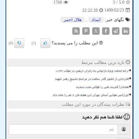
1760
/ 5
5.0
1400/02/23
22:22:28
تگهای خبر:
امداد
,
هلال احمر
X
این مطلب را می پسندید؟
(0)
(1)
تازه ترین مطالب مرتبط
ارائه خدمات ویژه بازتوانی به زائران اربعین در موکب ۱۰۹۲
قدردانی از حضور کادر سلامت در مراسم تشییع رهبر شهید
هشدار! کمربند طبی را طولانی مدت نبندید
اورژانس هوایی استان تهران این هفته جان ۶ نفر را نجات داد
نظرات بینندگان در مورد این مطلب
لطفا شما هم
نظر دهید