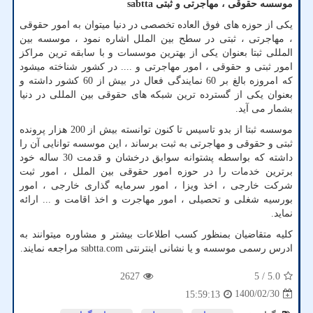
موسسه حقوقی ، مهاجرتی و ثبتی
sabtta
یکی از حوزه های فوق العاده تخصصی در دنیا میتوان به امور حقوقی
، مهاجرتی ، ثبتی در سطح بین الملل اشاره نمود ، موسسه بین
المللی ثبتا بعنوان یکی از بهترین موسسات و با سابقه ترین مراکز
امور ثبتی و حقوقی ، امور مهاجرتی و .... در کشور شناخته میشود
که امروزه بالغ بر 60 نمایندگی فعال در بیش از 60 کشور داشته و
بعنوان یکی از گسترده ترین شبکه های حقوقی بین المللی در دنیا
بشمار می آید.
موسسه ثبتا از بدو تاسیس تا کنون توانسته بیش از 200 هزار پرونده
ثبتی و حقوقی و مهاجرتی به ثبت برساند ، این موسسه توانایی آن را
داشته که بواسطه پشتوانه سوابق درخشان و قدمت 30 ساله خود
برترین خدمات را در حوزه امور حقوقی بین الملل ، امور ثبت
شرکت خارجی ، اخذ ویزا ، امور سرمایه گذاری خارجی ، امور
بورسیه شغلی و تحصیلی ، امور مهاجرت و اخذ اقامت و ... ارائه
نماید.
کلیه متقاضیان بمنظور کسب اطلاعات بیشتر و مشاوره میتوانند به
ادرس رسمی موسسه و یا نشانی اینترنتی
sabtta.com
مراجعه نمایند.
2627
/ 5
5.0
1400/02/30
15:59:13