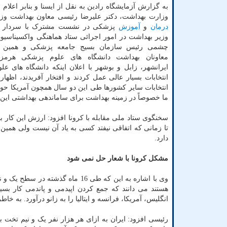
به گزارش آزمایشگاه رادین به نقل از ایسنا و بنابر اعلا
وزارت بهداشت، دکتر علیرضا رئیسی معاون بهداشت وز
درمان
و
آموزش
پزشکی در نشست مشترک با سردار س
وزیر بهداشت در امور اجرائی ستاد هماهنگی واکسیناسیو
چشمی رئیس سازمان بسیج جامعه پزشکی و همین 
معاونان بهداشت دانشگاه های علوم پزشکی هرمزگا
ایرانشهر، زابل و بوشهر با اعلان اینکه دانشگاه های ع
انتخابات بسیار عالی عمل کردند و افتخار آفریدند، اظها
انتخابات سایر کشورها طی این دو سال همچون آمریکا حواشی
ما خصوصاً در زمینه بهداشت برای ساماندهی بهداشتی این ا
سخنگوی ستاد ملی مقابله با کرونا افزود: ارزش این کار 
تا زمانی که اتفاقی نیفتد کسی به یاد آن نیست ولی همین
دارد.
مشکل کرونا با شعار حل نمی شود
وی با اشاره به این که طی 16 ماه 
هستند می دانند که جمع کردن اپیدمی و پاندمی کار ب
انگلیس، آمریکا، فرانسه و ایتالیا را به زانو درآورد. به 