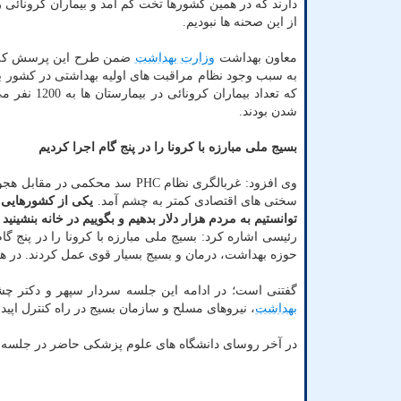
دارند که در همین کشورها تخت کم آمد و بیماران کرونائی ر
از این صحنه ها نبودیم.
معاون بهداشت
وزارت بهداشت
ضمن طرح این پرسش که چه ا
به سبب وجود نظام مراقبت های اولیه بهداشتی در کشور به
شدن بودند.
بسیج ملی مبارزه با کرونا را در پنج گام اجرا کردیم
وی افزود: غربالگری نظام PHC سد
سختی های اقتصادی کمتر به چشم آمد.
یکی از کشورهایی ک
توانستیم به مردم هزار دلار بدهیم و بگوییم در خانه بنشینید و
رئیسی اشاره کرد: بسیج ملی مبارزه با کرونا را در پنج گ
حوزه بهداشت، درمان و بسیج بسیار قوی عمل کردند. در همین 5 استان و سایر استانها با همین بضا
گفتنی است؛ در ادامه این جلسه سردار سپهر و دکتر چ
بهداشت
، نیروهای مسلح و سازمان بسیج در راه کنترل اپیدم
در آخر روسای دانشگاه های علوم پزشکی حاضر در جلسه گز