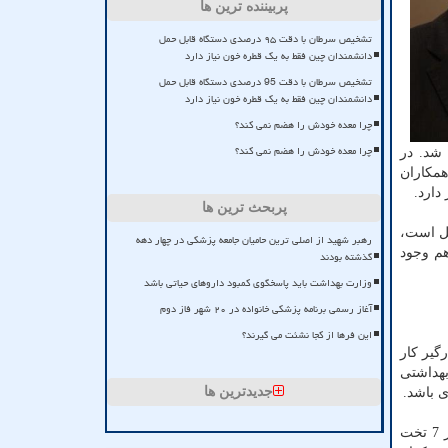
پربیننده ترین ها
تشخیص سرطان با دقت ۹۵ درصدی دستگاه قابل حمل
دانشمندان چین فقط به یک قطره خون نیاز دارد
تشخیص سرطان با دقت 95 درصدی دستگاه قابل حمل
دانشمندان چین فقط به یک قطره خون نیاز دارد
چرا معده خودش را هضم نمی کند؟
چرا معده خودش را هضم نمی کند؟
 شد. در
همکاران
دارد.
پربحث ترین ها
کل است،
رهبر شهید از اصلی ترین حامیان جامعه پزشکی در چهار دهه
هم وجود
گذشته بودند
وزارت بهداشت باید پاسخگوی کمبود داروهای حیاتی باشد
آغاز رسمی برنامه پزشکی خانواده در ۲۰ شهر فاز دوم
این فرها از کجا نشئت می گیرند؟
درگیر کار
هداشتی
جدیدترین ها
ی باشد.
رئیسی افزود: ایران به ازای هر هزار نفر یک و نیم تخت بیمارستانی دارد و این درحالی است که انگلیس و فرانسه به ازای هر هزار نفر 7 تخت