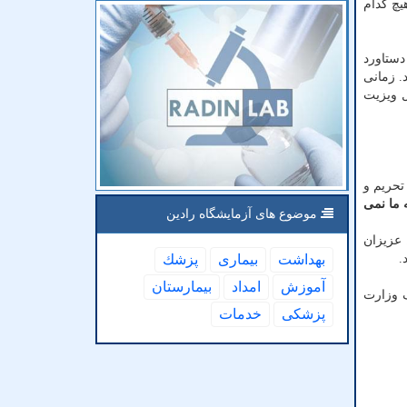
یچ کدام
دستاورد
. زمانی
 در سطح یک درحال ویزیت
ت تحریم و
 ما نمی
موضوع های آزمایشگاه رادین
 عزیزان
.
بهداشت
بیماری
پزشك
آموزش
امداد
بیمارستان
 وزارت
پزشكی
خدمات