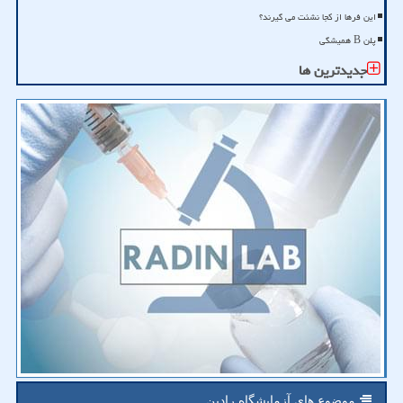
این فرها از کجا نشئت می گیرند؟
پلن B همیشگی
جدیدترین ها
موضوع های آزمایشگاه رادین