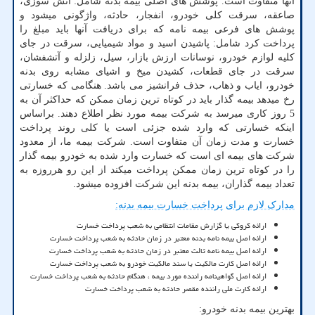
آنها متفاوت است. پوشش های اصلی بیمه بدنه شامل: آتش سوزی،
صاعقه، سرقت کلی خودرو، انفجار، حادثه، واژگونی میشود و
پوشش های فرعی بیمه نامه که برای دریافت آنها باید مبلغ را
پرداخت کرد شامل: پاشیدن اسید و مواد شیمیایی، سرقت در جای
کلیه لوازم خودرو، نوسانات ارزش بازار، سیل، زلزله و آتشفشان،
سرقت در جای قطعات، کشیدن میخ و اشیای مشابه روی بدنه
خودرو، ایاب و ذهاب، حذف فرانشیز می باشد. هنگامی که خسارتی
رخ میدهد بیمه گذار باید در کوتاه ترین زمان ممکن که حداکثر آن به
5 روز کاری میرسد به شرکت بیمه مورد نظر اطلاع دهند. براساس
اینکه خسارتی که وارد شده جزئی است یا کلی روند پرداخت
خسارت و مدت زمان آن متفاوت است. شرکت بیمه ما، از معدود
شرکت های بیمه ای است که خسارت وارد شده به خودرو بیمه گذار
را در کوتاه ترین زمان ممکن پرداخت میکند از این رو هرروزه به
تعداد بیمه گذاران، بیمه بدنه این شرکت افزوده میشود.
مدارک لازم برای پرداخت خسارت بیمه بدنه:
ارائه کروکی یا گزارش مقامات انتظامی به شعب پرداخت خسارت
ارائه اصل بیمه نامه بدنه معتبر در زمان حادثه به شعب پرداخت خسارت
ارائه اصل بیمه نامه ثالث معتبر در زمان حادثه به شعب پرداخت خسارت
ارائه اصل کارت مالکیت یا سند مالکیت خودرو به شعب پرداخت خسارت
ارائه اصل گواهینامه راننده مورد بیمه ، هنگام حادثه به شعب پرداخت خسارت
ارائه کارت ملی راننده مقصر حادثه به شعب پرداخت خسارت
بهترین بیمه بدنه خودرو: