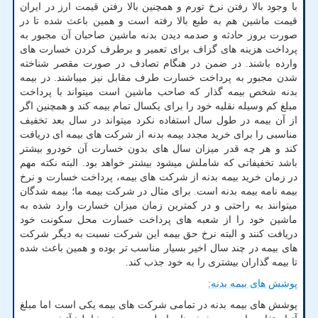
با وجود بالا رفتن نرخ تورم و همچنین بالا رفتن قیمت ارز در ایران
قیمت ماشین هم به طبع بالا رفته است و همین باعث شده تا در
صورت بروز حادثه و صدمه دیدن بدنه ماشین صاحبان آن مجبور به
پرداخت هزینه های گزاف برای تعمیر و برطرف کردن خسارت های
وارده باشند. در ضمن در هنگام تصادف در صورت مقصر شناخته
شدن مجبور به پرداخت خسارت طرف مقابل نیز میباشند. در بیمه
بدنه شخص بیمه گذار که صاحب ماشین است میتواند با پرداخت
مبلغ کم وسیله نقلیه خود را برای یکسال تمام بیمه کند و همچنین اگر
از آن بیمه در طول سال استفاده نکرد میتواند در سال بعد تخفیف
مناسبی را برای خرید مجدد بیمه بدنه از شرکت های بیمه ای دریافت
کند و هر چه قدر میزان سال های بدون خسارت آن خودرو بیشتر
باشد تخفیفاتی که شاملش میشود بیشتر خواهد بود. البته نکته مهم
در زمان خرید بیمه بدنه از شرکت های بیمه، پرداخت خسارت و نرخ
بیمه نامه بیمه بدنه است. برای مثال در شرکت بیمه ما؛ بیمه شدگان
میتوانند به راحتی و در کمترین زمان میزان خسارت وارد شده به
ماشین خود را از شعبه های پرداخت خسارت محل سکونت خود
دریافت کنند و البته نرخ حق بیمه این شرکت نسبت به دیگر شرکت
های بیمه در چند سال اخیر بسیار مناسب تر بوده و همین باعث شده
تا بیمه گذاران بیشتری را به خود جذب کند.
پوشش های بیمه بدنه:
پوشش های بیمه بدنه در تمامی شرکت های بیمه یکی است اما مبلغ