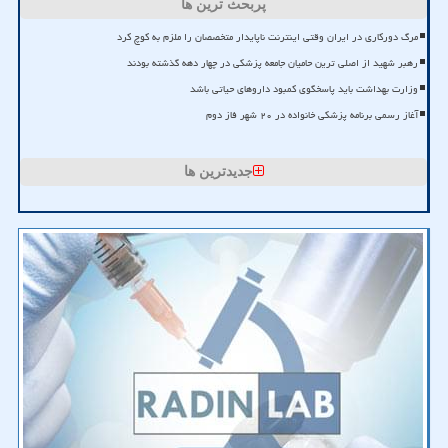
پربحث ترین ها
مرگ دورکاری در ایران وقتی اینترنت ناپایدار متخصصان را ملزم به کوچ کرد
رهبر شهید از اصلی ترین حامیان جامعه پزشکی در چهار دهه گذشته بودند
وزارت بهداشت باید پاسخگوی کمبود داروهای حیاتی باشد
آغاز رسمی برنامه پزشکی خانواده در ۲۰ شهر فاز دوم
جدیدترین ها