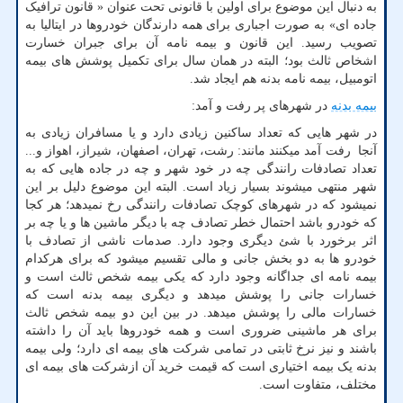
به دنبال این موضوع برای اولین با قانونی تحت عنوان « قانون ترافیک
جاده ای» به صورت اجباری برای همه دارندگان خودروها در ایتالیا به
تصویب رسید. این قانون و بیمه نامه آن برای جبران خسارت
اشخاص ثالث بود؛ البته در همان سال برای تکمیل پوشش های بیمه
اتومبیل، بیمه نامه بدنه هم ایجاد شد.
بیمه بدنه
در شهرهای پر رفت و آمد:
در شهر هایی که تعداد ساکنین زیادی دارد و یا مسافران زیادی به
آنجا رفت آمد میکنند مانند: رشت، تهران، اصفهان، شیراز، اهواز و...
تعداد تصادفات رانندگی چه در خود شهر و چه در جاده هایی که به
شهر منتهی میشوند بسیار زیاد است. البته این موضوع دلیل بر این
نمیشود که در شهرهای کوچک تصادفات رانندگی رخ نمیدهد؛ هر کجا
که خودرو باشد احتمال خطر تصادف چه با دیگر ماشین ها و یا چه بر
اثر برخورد با شئ دیگری وجود دارد. صدمات ناشی از تصادف با
خودرو ها به دو بخش جانی و مالی تقسیم میشود که برای هرکدام
بیمه نامه ای جداگانه وجود دارد که یکی بیمه شخص ثالث است و
خسارات جانی را پوشش میدهد و دیگری بیمه بدنه است که
خسارات مالی را پوشش میدهد. در بین این دو بیمه شخص ثالث
برای هر ماشینی ضروری است و همه خودروها باید آن را داشته
باشند و نیز نرخ ثابتی در تمامی شرکت های بیمه ای دارد؛ ولی بیمه
بدنه یک بیمه اختیاری است که قیمت خرید آن ازشرکت های بیمه ای
مختلف، متفاوت است.