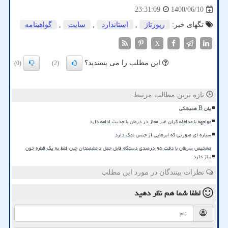
1400/06/10
23:31:09
تگهای خبر:
رپورتاژ
,
استاندارد
,
سایت
,
گواهینامه
X
این مطلب را می پسندید؟
(0)
(2)
تازه ترین مطالب مرتبط
پلن B همیشگی
مواجهه با مداخله گران غیر مجاز در درمان با جدیت ادامه دارد
سیاره ای صورتی که ابرهایی از جنس نمک دارد
تشخیص سرطان با دقت ۹۵ درصدی دستگاه قابل حمل دانشمندان چین فقط به یک قطره خون
نیاز دارد
نظرات بینندگان در مورد این مطلب
لطفا شما هم
نظر دهید