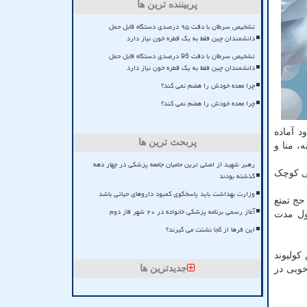
پربیننده ترین ها
تشخیص سرطان با دقت ۹۵ درصدی دستگاه قابل حمل
دانشمندان چین فقط به یک قطره خون نیاز دارد
تشخیص سرطان با دقت 95 درصدی دستگاه قابل حمل
دانشمندان چین فقط به یک قطره خون نیاز دارد
چرا معده خودش را هضم نمی کند؟
چرا معده خودش را هضم نمی کند؟
مان محدود آماده
پربحث ترین ها
، منا و
رهبر شهید از اصلی ترین حامیان جامعه پزشکی در چهار دهه
ر خدمت پرستاری و جراحی کوچک
گذشته بودند
وزارت بهداشت باید پاسخگوی کمبود داروهای حیاتی باشد
خه در مراسم حج تمتع
آغاز رسمی برنامه پزشکی خانواده در ۲۰ شهر فاز دوم
 بالغ بر ۲۱۴ هزار خدمت در طول مدت
این فرها از کجا نشئت می گیرند؟
ولیوند
جدیدترین ها
وبی در