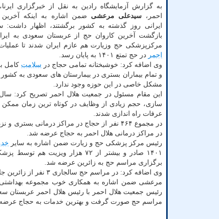
به گزارش آزمایشگاه رادین به نقل از خبرگزاری ایرنا
احمر،
سیدعلی مرعشی
ضمن اشاره به اینکه آخرین 
ایرانی روز گذشته به کشور برگشتند، اظهار داشت: سا
بازگشت آخرین کاروان حج از عربستان سعودی به ایران
مرکزپزشکی حج وزیارت هم عازم ایران شدند تا عملیا
احمر
در حج تمتع ۱۴۰۱ به پایان رسد.
وی اضافه کرد: خوشبختانه تمامی حجاج در
سلامت
کامل به
و تمام بیماران بستری در بیمارستان های سعودی به کشور 
مشکل خاصی در این حوزه وجود ندارد.
سازی، حجم زیادی از وظایف در کوتاه ترین زمان ممکن ان
عرفات راه اندازی شدند.
در مراکز درمانی هلال احمر به حجاج عرضه شد.
رئیس مرکز پزشکی حج و زیارت ضمن اشاره به سایر
خدم
برگزاری مراسم حج به زائرین عرضه شد.
وی اضافه کرد: در مراسم حج سالجاری ۳ نفر از زائرین جان خویش را از دست دادند که ۲ نفر زن و یک نفر آقا بود.
مرعشی ضمن اشاره به همکاری خوب مجموعه بهداشتی عرب
رئیس جمعیت هلال احمر با رئیس هلال احمر عربستان س
مراسم حج صورت گرفت و بهترین خدمات به حجاج عرضه