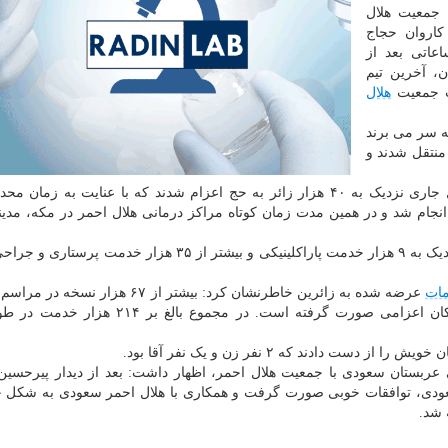
، جمعیت هلال
کاروان حجاج
عاتی بعد از
، آخرین تیم
ت جمعیت
هلال
 سر می برند
منتقل شدند و
این مقام مسئول در جمعیت هلال احمر تصریح کرد: سال جاری نزدیک به ۴۰ هزار زائر به حج اعزام شدند که با عنایت به ز
جام شد و در همین مدت زمان کوتاه مراکز درمانی هلال احمر در مکه، مدینه
در مجموع ۴۶۴ نفر از حجاج در مراکز درمانی بستری و نزدیک به ۹ هزار خدمت پاراکلینیکی و بیشتر از ۳۵ هزا
ات
عرضه شده به زائرین خاطرنشان کرد: بیشتر از ۶۷ هزار نس
۱۴۰۱ صادر و بیشتر از ۷۲ هزار ویزیت هم توسط پزشکان اعزامی صورت گرفته است. در مجموع
ستان سعودی با جمعیت هلال احمر، اظهار داشت: بعد از دیدار پیرحسین ک
عودی، توافقات خوبی صورت گرفت و همکاری با هلال احمر سعودی به شکل خ
 شد.