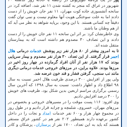
شهریور در عراق که منجر به کشته شدن ۱۱ نفر شد، اضافه کرد: در
سانحه آتشسوزی جاده کوت مهران، ۱۱ نفر جان خویش را از دست
دادند اما به علت سوختگی هویت آنها معلوم نیست و نمی توان گفت
دقیقاً چه کسانی هستند. با این وجود، برپایه شواهد به نظر می آید که
از هم وطنان ما باشند.
وی خاطرنشان کرد: بر اثر این سانحه ۱۱ نفر جان خویش را از دست
دادند و این تصادف ۳۰ مصدوم هم داشته است که به بیمارستان
منتقل شده اند.
تا به امروز بیشتر از ۸۰ هزار نفر زیر پوشش
خدمات
درمانی
هلال
احمر
قرار گرفتند. از این تعداد، ۳۰ هزار نفر مصدوم و بیمار سرپایی
بودند که ۱۷ هزار نفر از آنان افراد گرمازده در چهار روز اخیر در
مرزها بودند. علاوه براین، در مرزهای خروجی خدمات درمانی دیگری
مانند تب سنجی، گرفتن فشار و قند خون عرضه شد.
ولی پور از افزایش ۳۰۰ درصدی ظرفیت هلال احمر نسبت به سال
۹۸ اطلاع داد و اظهار داشت: نسبت به سال ۱۳۹۸ که آخرین سال
رسمی برگزاری مراسم اربعین بدین شکل بود، ظرفیت های خویش
را ۳۰۰ درصد افزایش دادیم.
وی افزود: ۱۱۶ پست موقت را در مسیرهای خروجی و بخصوص در
مرزهای مهران، خسروی، شلمچه و چزابه قرار دادیم و در طول روز
در مجموع چهار هزار و۶۰۰ نفر خدمات
امداد
و نجات را در داخل
کشور برعهده دارند همینطور ۲۰۲ نفر هم در کشور عراق مستقر
هستند که باید به این تعداد، ۱۷۰۰ نفر از
پرستاران
، پزشکان و کادر