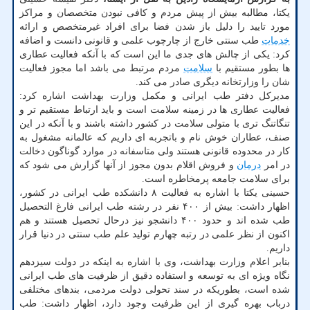
یکتا، مطالبه بیش از پیش مردم و کافی نبودن متخصصان و مراکز
مورد تایید را دلیل باز شدن فضا برای افراد غیرمتخصص و ارائه
خدمات
طب سنتی خارج از چارچوب علمی و قانونی دانست و اضافه
کرد: یکی از چالش های جدی ما این است که با آنکه فعالیت عطاری
ها بطور مستقیم با
سلامت
مردم مرتبط می باشد اما مجوز فعالیت
شان را وزارتخانه دیگری صادر می کند.
مدیرکل دفتر طب ایرانی و مکمل وزارت بهداشت اشاره کرد:
فعالیت عطاری ها در زمینه سلامت است و باید ارتباط مستقیم تر و
تنگاتنگ تری با متولی سلامت در کشور داشته باشند و با آنکه در این
صنف، عطاران خوش نام و باتجربه ای داریم که عالمانه مشغول به
کار در محدوده قانونی هستند ولی متاسفانه در موارد گوناگون دخالت
در امر
درمان
و فروش اقلام بدون مجوز از آنها گزارش می شود که
برای سلامت جامعه پرمخاطره است.
حسینی یکتا با اشاره به فعالیت ۸ دانشکده طب ایرانی در کشور،
اظهار داشت: بیش از ۴۰۰ نفر در رشته طب ایرانی فارغ التحصیل
طب شده اند و حدود ۴۰۰ دانشجو نیز درحال تحصیل هستند و هم
اکنون از نظر علمی در رتبه چهارم تولید علم طب سنتی در دنیا قرار
داریم.
بنابر اعلام وزارت بهداشت، وی با اشاره به اینکه در دولت سیزدهم
نگاه ویژه ای به توسعه و استفاده دقیق از ظرفیت های طب ایرانی
شده است، بطوریکه در سند تحولی دولت مردمی، بندهای مختلفی
درباب بهره گیری از این ظرفیت وجود دارد، اظهار داشت: طب