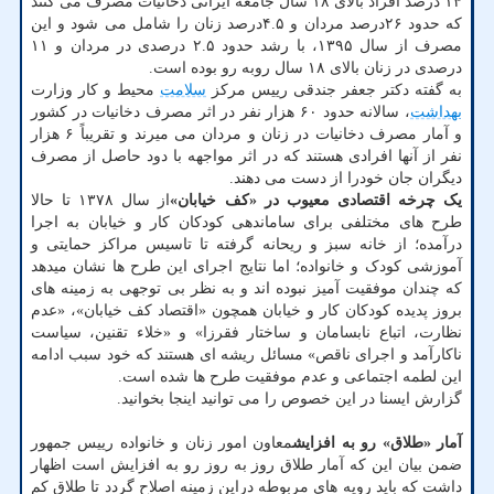
۱۴ درصد افراد بالای ۱۸ سال جامعه ایرانی دخانیات مصرف می کنند
که حدود ۲۶درصد مردان و ۴.۵درصد زنان را شامل می شود و این
مصرف از سال ۱۳۹۵، با رشد حدود ۲.۵ درصدی در مردان و ۱۱
درصدی در زنان بالای ۱۸ سال روبه رو بوده است.
به گفته دکتر جعفر جندقی رییس مرکز
سلامت
محیط و کار وزارت
بهداشت
، سالانه حدود ۶۰ هزار نفر در اثر مصرف دخانیات در کشور
و آمار مصرف دخانیات در زنان و مردان می میرند و تقریباً ۶ هزار
نفر از آنها افرادی هستند که در اثر مواجهه با دود حاصل از مصرف
دیگران جان خودرا از دست می دهند.
یک چرخه اقتصادی معیوب در «کف خیابان»
از سال ۱۳۷۸ تا حالا
طرح های مختلفی برای ساماندهی کودکان کار و خیابان به اجرا
درآمده؛ از خانه سبز و ریحانه گرفته تا تاسیس مراکز حمایتی و
آموزشی کودک و خانواده؛ اما نتایج اجرای این طرح ها نشان میدهد
که چندان موفقیت آمیز نبوده اند و به نظر بی توجهی به زمینه های
بروز پدیده کودکان کار و خیابان همچون «اقتصاد کف خیابان»، «عدم
نظارت، اتباع نابسامان و ساختار فقرزا» و «خلاء تقنین، سیاست
ناکارآمد و اجرای ناقص» مسائل ریشه ای هستند که خود سبب ادامه
این لطمه اجتماعی و عدم موفقیت طرح ها شده است.
گزارش ایسنا در این خصوص را می توانید اینجا بخوانید.
آمار «طلاق» رو به افزایش
معاون امور زنان و خانواده رییس جمهور
ضمن بیان این که آمار طلاق روز به روز رو به افزایش است اظهار
داشت که باید رویه های مربوطه دراین زمینه اصلاح گردد تا طلاق کم