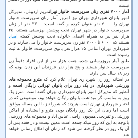
نیست.
آمار ۷۰۰۰ نفری زنان سرپرست خانوار تهران
مریم اردبیلی، مدیرکل
امور بانوان شهرداری تهران نیز امروز آمار زنان سرپرست خانوار
تهران را ۷۰۰۰ نفر عنوان کرده و گفته است: ۳۳۰۰ نفر از زنان
سرپرست خانوار در شهر تهران تحت پوشش بهزیستی هستند، ۲۵
هزار نفر نیز به همراه اعضای خانواده تحت پوشش کمیته
امداد
هستند که ۶۰۰۰ تا ۷۰۰۰ نفر زن سرپرست خانوار را می سازند و در
شهرداری تهران اسامی ۱۵ هزار نفر بانوی سرپرست خانوار به ثبت
رسیده است.
طبق آمار بروزرسانی شده، هفت هزار نفر از این افراد دقیقاً زن
سرپرست خانوار هستند و پنج هزار نفر فرزندان این زنان بوده که
زیر ۱۸ سال سن دارند.
در آستانه روز زن شهرداری تهران علام کرد که
مترو مجموعه های
ورزشی شهرداری در یک روز برای بانوان تهرانی رایگان است
و
آنطور که مدیرکل امور بانوان شهرداری تهران گفته است: مترو یک
روز به مناسب گرامیداشت بانوان رایگان خواهد بود، موضوعی که در
اختیار شهرداری تهران است هرچند که شورا نیز با این مساله موافق
است اما زمان این یک روز رایگان بودن مترو و استفاده از اماکن
ورزشی و تفریحی همچون اراضی عباس آباد و مجموعه های ورزشی
باتوجه به این که روز میلاد جمعه است معین نیست و در هفته پس از
آن یک روز در نظر گرفته می شود که زمان آن اطلاع رسانی خواهد
شد.