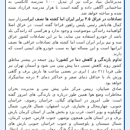
مدیرعامل بنیاد برکت نیز از تبدیل ۱۰۰۰ مدرسه کانکسی به
ساختمانی آگاهی داده و گفته است: با هزار مدرسه قرارداد بسته
شده و ساخته خواهد شد.
تصادفات در عراق ۳.۵ برابر ایران اما کشته ها نصف ایران
سردار سید
کمال هادیانفر رئیس پلیس راهور فراجا گفته است: در عراق اصلا
گواهینامه رانندگی موضوعیت و وجود ندارد و هرکسی که رانندگی بلد
باشد از خودرو استفاده می نماید، بنا بر این تصادفات کشور عراق
سه و نیم برابر ایران است اما کشته های تصادفات عراقی ها نصف
ایرانیها است و این مساله تنها به سبب خودرو های ایمنی است که
دارند.
تداوم بارندگی و کاهش دما در کشور
تا روز جمعه در بیشتر مناطق
کشور روند کاهش نسبی دما پیش بینی می شود و آسمان تهران نیز
طی فردا (۲۱ دی ) ابری در بعضی ساعت ها بارش برف و گاهی
وزش باد با حداقل دمای صفر و حداکثر دمای ۴ درجه سانتیگراد
خواهد بود.
صادق ضیاییان، رییس مرکز ملی پیش بینی و مدیریت بحران
مخاطرات وضع هوا همین طور درباره ی بارندگی های امروز گفته
است: طی امروز در استانهای گیلان، خراسان رضوی، خراسان
جنوبی، چهارمحال و بختیاری، غرب اصفهان، شمال فارس، شمال
کهگیلویه و بویر احمد، غرب یزد و بخش هایی از استان کرمان بارش
برف و در استان هایی همچون بوشهر، جنوب فارس، جنوب کرمان،
شمال سیستان و بلوچستان و جنوب خراسان جنوبی بارش های
شدیدی که منجر به سیلاب و آبگرفتگی معابر می شود دور از انتظار