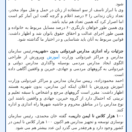
شود.
وی با ابراز تاسف از سو استفاده از زنان در حمل و نقل مواد مخدر،
تعداد زنان زندانی را ۳ درصد اعلام و گرچه گفت این آمار کم است
اما اصرار کرد که همین تعداد هم نباید باشد.
وی همین طور خواهان بازنگری۶۰ درصد مسایل مربوط به خانواده و
همین طور اجرای عدالت و احقاق حقوق بانوان شد و اظهار داشت:
قوانین مربوط به آنان باید شناسایی و در اختیار ما گذاشته شود.
جزئیات راه اندازی مدارس غیردولتی بدون «شهریه»
رئیس سازمان
مدارس و مراکز غیردولتی وزارت
آموزش
وپرورش از طراحی
الگوی ایجاد مدارس مردمی بوسیله واگذاری مدارس دولتی و
غیردولتی به گروههای مردمی و جهادی، خیرین و واقفین آگاهی داده
است.
احمد محمودزاده، رییس سازمان مدارس و مراکز غیردولتی وزارت
آموزش وپرورش با اعلان اینکه این مدارس، بدون شهریه هستند
اظهار داشت: مقرر است گروههای مرجع و اشخاص با سبقه تعلیم و
تربیتی که احتمال دارد از گروه خیرین، جهادی و واقفین باشند این
نوع مدارس را در مناطق محروم و حاشیه شهرها راه اندازی و اداره
کنند.
۱۰۰ هزار کلاس نا ایمن داریم
به گفته خان محمدی، رئیس سازمان
نوسازی توسعه و تجهیز مدارس هم اکنون ۱۰۰ هزار کلاس نا ایمن در
کشور وجود دارد و هرچقدر می گذرد این عدد بیشتر هم می شود.