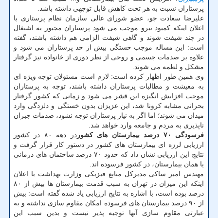
پرستاران نسبت به هر تخت کاهش قابل توجهی داشته باشد.
علیرضا سعادت جو، عضو شورای عالی سازمان نظام پرستاری با
اعلان اینکه کمبود نیرو موجب می شود پرستاران مجبور به اشتغال
در چند شیفت شوند و گاهی شیفت الزامی هم داشته باشند، گفته
است: این مساله موجب خستگی بیش از حد پرستاران می شود و
علاوه بر صدمات جسمی و روحی از نظر دوری از خانواده نیز گرفتار
مشکل و لطمه می شوند.
وی همین طور اظهار کرده است: لازم است مسئولان توجه ویژه ای
به معیشت و مطالبات پرستاران داشته باشند، توجه به پرستاران
موجب افزایش انگیزه این قشر می شود و زمانی که کشور گرفتار
بحرانی مشابه کرونا شد، این عزیزان بدون خستگی و دلزدگی وارد
میدان می شوند؛ اما اگر به نیاز پرستاران توجه نشود، صدمات جبران
ناپذیری به مردم و جامعه وارد خواهد شد.
فرسودگی ۷۰ درصد بیمارستان های کشور
در دهه ۸۰ در کشور
ارزیابی لرزه ای بیمارستان های کشور در دستور کار قرار گرفت و
نتایج این ارزیابی نشان داد که حدود ۷۰ درصد ساختمان های درمانی
یا همان بیمارستان، در کشور فرسوده اند.
مهندس امیر ساکی مدیرکل منابع فیزیکی وزارت بهداشت با اعلان
اینکه این میزان در تهران به سبب قدمت بیمارستان ها بیش از ۸۰
درصد بوده است، با اشاره به نتایج ارزیابی یاد شده گفته است: بیش
از ۹۰ درصد بیمارستان های فرسوده امکان مقاوم سازی نداشته و به
عبارتی مقاوم سازی آنها توجیه پذیر نیست و بدین سبب این