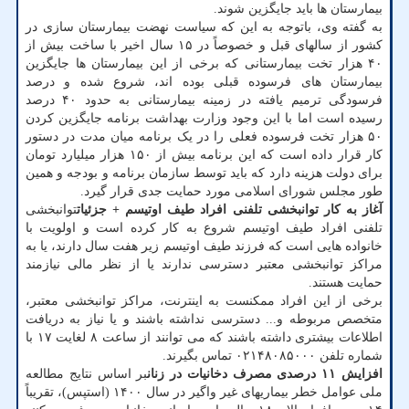
بیمارستان ها باید جایگزین شوند.
به گفته وی، باتوجه به این که سیاست نهضت بیمارستان سازی در
کشور از سالهای قبل و خصوصاً در ۱۵ سال اخیر با ساخت بیش از
۴۰ هزار تخت بیمارستانی که برخی از این بیمارستان ها جایگزین
بیمارستان های فرسوده قبلی بوده اند، شروع شده و درصد
فرسودگی ترمیم یافته در زمینه بیمارستانی به حدود ۴۰ درصد
رسیده است اما با این وجود وزارت بهداشت برنامه جایگزین کردن
۵۰ هزار تخت فرسوده فعلی را در یک برنامه میان مدت در دستور
کار قرار داده است که این برنامه بیش از ۱۵۰ هزار میلیارد تومان
برای دولت هزینه دارد که باید توسط سازمان برنامه و بودجه و همین
طور مجلس شورای اسلامی مورد حمایت جدی قرار گیرد.
آغاز به کار توانبخشی تلفنی افراد طیف اوتیسم + جزئیات
توانبخشی
تلفنی افراد طیف اوتیسم شروع به کار کرده است و اولویت با
خانواده هایی است که فرزند طیف اوتیسم زیر هفت سال دارند، یا به
مراکز توانبخشی معتبر دسترسی ندارند یا از نظر مالی نیازمند
حمایت هستند.
برخی از این افراد ممکنست به اینترنت، مراکز توانبخشی معتبر،
متخصص مربوطه و... دسترسی نداشته باشند و یا نیاز به دریافت
اطلاعات بیشتری داشته باشند که می توانند از ساعت ۸ لغایت ۱۷ با
شماره تلفن ۰۲۱۴۸۰۸۵۰۰۰ تماس بگیرند.
افزایش ۱۱ درصدی مصرف دخانیات در زنان
بر اساس نتایج مطالعه
ملی عوامل خطر بیماریهای غیر واگیر در سال ۱۴۰۰ (استپس)، تقریباً