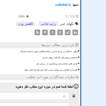
منبع:
radinlab.ir
1606
/ 5
5.0
تگهای خبر:
رژیم غذایی
,
كاهش وزن
X
تازه ترین مطالب مرتبط
چطور با مکمل و رژیم غذایی سالم حاملگی ایمن داشته باشیم؟
غذاهای پرمصرفی که قند پنهان دارند
عادت های ساده برای پیشگیری از ریزش مو
تغییرات اقلیمی می تواند سبب افزایش مصرف قند شود
نظرات بینندگان در مورد این مطلب
لطفا شما هم
در مورد این مطلب
نظر دهید