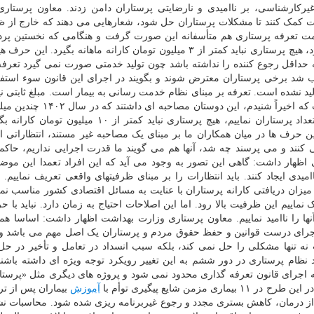
غیرکارشناسی، بر ناامیدی و نارضایتی پرستاران دامن زدند. معاون پرستار
ت کمک کنند تا مشکلات پرستاران حل شود، شعارهایی می دهند که خارج از ظ
ت تعرفه پرستاری هم متأسفانه این صورت گرفت و هنگامی که نخستین پردا
داشتیم، رئیس کل سازمان نظام پرستاری یکباره اعلام کرد، هیچ پرستاری نباید کمتر از ۳ میلیون تومان کارانه ماهانه بگیر
 حداقل رجوع کننده را نداشته باشد چون تولید خدمتی صورت نمی گیرد تعرف
ب شد برخی پرستاران معترض شوند و بگویند در اجرای این قانون سوء استف
 نشده است. تعرفه بر مبنای نظام خدمت رسانی به بیمار است. مبلغ ثابتی 
به افراد داده شود. وی افزود: متأسفانه بدتر از آن، اینست که اخیراً شنیدم، ا
پرستاری تولید می نماییم و اگر این میزان را تقسیم بر تعداد پرستاران نماییم، هیچ پرستاری نباید کمتر از
ن حرف ها در میان همکاران ما بر مبنای یک مصاحبه غیر مستند، انتظاراتی ا
ی کنند و می پرسند چه شد، آنها هم می گویند ما قدرت اجرایی نداریم، حاک
 اظهار داشت: گاهی این تصور به وجود می آید که این افراد تعمدا این موض
 ایجاد کنند. باید انتظارات را بر مبنای ظرفیتهای واقعی تعریف نماییم. الب
دم میزان دریافتی کارانه پرستاران با عنایت به مسائل اقتصادی کشور مناسب نم
اییم این ظرفیت بالا رود. اما این اصلاحات احتیاج به زمان دارد. نباید با ح
نها را ناامید نماییم. معاون پرستاری وزارت بهداشت اظهار داشت: اساسا هم
جرای درست قوانین و حفظ حقوق مردم و پرستاران یک اصل مهم می باشد و 
 نه تنها مشکلی را حل نمی کند، بلکه سبب انسداد در تعامل و تأخیر در ح
نظام پرستاری در دور ششم به این تغییر رویکرد توجه ویژه ای داشته باشند
به اجرای قانون تعرفه گذاری محدود نمی شود و پروژه های دیگری مثل «پرستار
ن شایع پیگیری توأم با
آموزش
بیماران پس از ت
از درمان، کاهش بستری مجدد و رجوع غیربرنامه ریزی شده شود. محاسبات نش