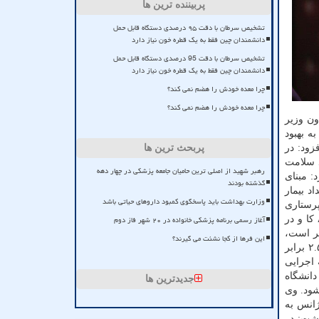
پربیننده ترین ها
تشخیص سرطان با دقت ۹۵ درصدی دستگاه قابل حمل
دانشمندان چین فقط به یک قطره خون نیاز دارد
تشخیص سرطان با دقت 95 درصدی دستگاه قابل حمل
دانشمندان چین فقط به یک قطره خون نیاز دارد
چرا معده خودش را هضم نمی کند؟
چرا معده خودش را هضم نمی کند؟
بینی و ابلاغ گردید. معاون وزیر
ه بهبود
زود: در
پربحث ترین ها
د سلامت
رهبر شهید از اصلی ترین حامیان جامعه پزشکی در چهار دهه
: مبنای
گذشته بودند
د بیمار
وزارت بهداشت باید پاسخگوی کمبود داروهای حیاتی باشد
 خدمات پرستاری
آغاز رسمی برنامه پزشکی خانواده در ۲۰ شهر فاز دوم
در قسمتهایی که سختی کار بیشتر است، بالاتر است. در سالجاری، مثلا در قسمت های عمومی و داخلی جراحی ارزش نسبی معادل ۸ کا و در
یشتر است،
این فرها از کجا نشئت می گیرند؟
نوعی تعادل در پرداختی ها صورت می گیرد؛ در آیین نامه هم پیشبینی شده که نباید بین همکاران پرستار هم رده تفاوت کارانه بیشتر از ۲.۵ برابر
)، اصلاحاتی در آیین نامه اجرایی
یس دانشگاه
جدیدترین ها
شود. وی
ژانس به
اظهار داشت: در