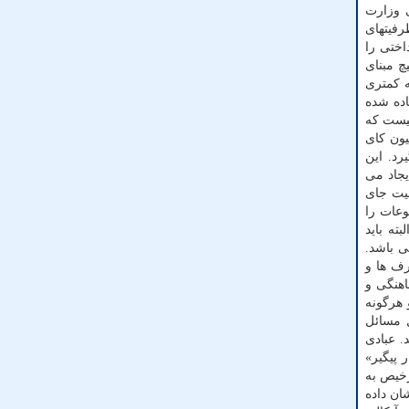
ی وزارت
رفیتهای
ختی را
د. این حرف هیچ مبنای
ه کمتری
اده شده
نیست که
ین دوستان مصاحبه ای داشتند که در سال ۱۴۰۲ چندین میلیون کای
 ۱۰ میلیون تومان کارانه بگیرد. این
یجاد می
میت جای
وعات را
ته باید
ی باشد.
رف ها و
اهنگی و
هرگونه
ل مسائل
. عبادی
 پیگیر»
رخیص به
ان داده