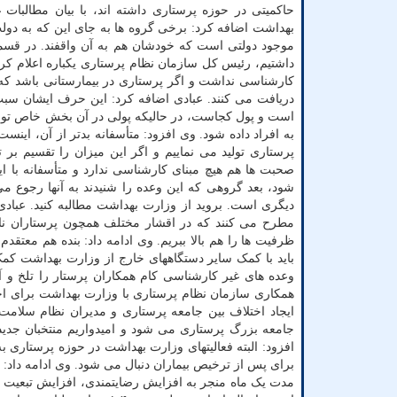
حاکمیتی در حوزه پرستاری داشته اند، با بیان مطالبات 
بهداشت اضافه کرد: برخی گروه ها به جای این که به دول
موجود دولتی است که خودشان هم به آن واقفند. در قسم
کارشناسی نداشت و اگر پرستاری در بیمارستانی باشد که
دریافت می کنند. عبادی اضافه کرد: این حرف ایشان سب
است و پول کجاست، در حالیکه پولی در آن بخش خاص تولید
صحبت ها هم هیچ مبنای کارشناسی ندارد و متأسفانه با ای
شود، بعد گروهی که این وعده را شنیدند به آنها رجوع م
دیگری است. بروید از وزارت بهداشت مطالبه کنید. عبادی
مطرح می کنند که در اقشار مختلف همچون پرستاران ناامیدی
ظرفیت ها را هم بالا ببریم. وی ادامه داد: بنده هم معتق
باید با کمک سایر دستگاههای خارج از وزارت بهداشت کمک نم
وعده های غیر کارشناسی کام همکاران پرستار را تلخ و آ
همکاری سازمان نظام پرستاری با وزارت بهداشت برای ا
ایجاد اختلاف بین جامعه پرستاری و مدیران نظام سلامت
جامعه بزرگ پرستاری می شود و امیدواریم منتخبان جدید 
افزود: البته فعالیتهای وزارت بهداشت در حوزه پرستاری 
برای پس از ترخیص بیماران دنبال می شود. وی ادامه داد: در این طرح در ۱۱ بیماری مزم
مدت یک ماه منجر به افزایش رضایتمندی، افزایش تبعیت 