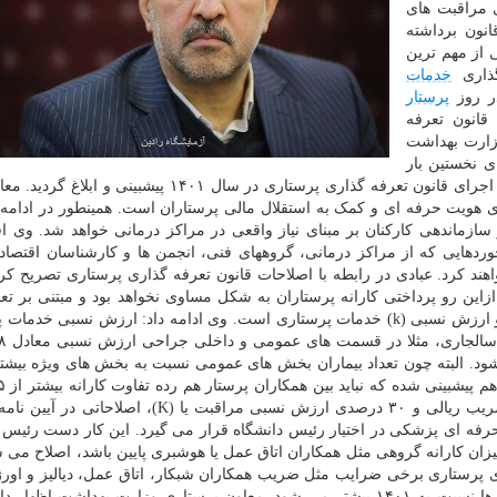
ی مراقبت های
انون برداشته
 از مهم ترین
گذاری
خدمات
ر روز
پرستار
قانون تعرفه
زارت بهداشت
ی نخستین بار
در بودجه سنواتی وزارت بهداشت یک ردیف اعتباری برای اجرای قانون تعرفه گذاری پرستاری در سال ۱۴۰۱ پیش
ی هویت حرفه ای و کمک به استقلال مالی پرستاران است. همینطور در ادامه ب
سازماندهی کارکنان بر مبنای نیاز واقعی در مراکز درمانی خواهد شد. وی اف
خوردهایی که از مراکز درمانی، گروههای فنی، انجمن ها و کارشناسان اقتصا
واهند کرد. عبادی در رابطه با اصلاحات قانون تعرفه گذاری پرستاری تصریح کرد
این رو پرداختی کارانه پرستاران به شکل مساوی نخواهد بود و مبتنی بر تعدا
دریافت کننده مراقبت توسط هر پرستار، سطح مراقبتی و ارزش نسبی (k) خدمات پرستاری است. وی ادامه داد: ارزش نسبی
ه تا ۳۳.۴ کا هم افزوده می شود. البته چون تعداد بیماران بخش های عمومی نسبت به بخش های ویژه ب
باشد. عبادی خاطرنشان کرد: با افزایش ۳۵ درصدی در ضریب ریالی و ۳۰ درصدی ارزش نسبی مراقبت یا (K
رفت. البته همچنان ۵ درصد از جز حرفه ای پزشکی در اختیار رئیس دانشگاه قرار می گیرد. این کار دست رئ
 میزان کارانه گروهی مثل همکاران اتاق عمل یا هوشبری پایین باشد، اصلاح می 
اری پرستاری برخی ضرایب مثل ضریب همکاران شبکار، اتاق عمل، دیالیز و اور
سمت افزایش تعدیل شد و پرداختی به شاغلان این گروه ها نسبت به ۱۴۰۱ بیشتر می شود. معاون پرستاری وزارت بهداشت 