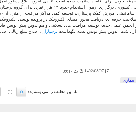
د ۱.۴ هزار میلیارد تومان صرفه جویی برای اقتصاد سلامت شده است. عبادی افزود: ابلاغ دستورالع
پرستاران، برخورداری از مزایای تعطیلات غیرمنتظره اعلامی کشوری، برگزاری آزمون استخدام حدود ۱۲ هزار نفر
توسعه آزمون صلاحیت حرفه ای، دریافت مجوز امضای الکترونیک در پرونده نویسی الکترونی
نجمن علمی جدید، توسعه مراقبت های تسکینی و هم تدوین پیش نویس قانو
هار داشت: تدوین پیش نویس بسته نگهداشت
پرستاران
، اصلاح مبلغ ریالی اضاف
1402/08/07
09:17:25
بیماری
این مطلب را می پسندید؟
(1)