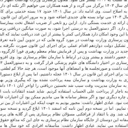
هفته های آینده جلسات فنی و کارشناسی مقادیر کارانه برای سال ۱۴۰۳ برگزار می گردد و از همه همکاران می خواهیم اگر نکته 
کنند تا در رفع اشکالات مد نظر قرار گیرد. این مسیر رو به اصلاح است. وی ادامه داد: در سال ۱۴۰۱ 
پرستاران داشتیم و در سال ۱۴۰۲ به ۲۷ مورد رسید. در سال ۱۴۰۳ می تواند بسته های جدیدی اضافه شود و به مرور اجرای این 
ن ارائه ی خدمت بستگی دارد. ازاین رو تابعی از ضریب اشغال تخت بیمارستان
ارد. اگر دستورالعمل به درستی اجرا شود، به صورت میانگین دریافتی پرست
د ۳.۵ میلیون تومان است، با این وجود امکان دارد همکارانی کمتر یا بیشتر از این عدد دریافت نمایند که ا
باشد. معاون پرستاری وزارت بهداشت در مورد گروه هایی که در تدوین آیین نامه تعر
 تشکیل دولت دوازدهم اقدام عملی برای اجرای این قانون صورت نگرفته ب
م جدید در وزارت بهداشت و پس از فرمایش مقام معظم رهبری فورا کارگروه 
ور داشتند و بیشتر وزن در ارتباط با سازمان نظام پرستاری بود. وی افزود
بعن
ت داشت و صورتجلسه ها و امضاهای آنها موجود است، هر چند حالا کم لطفی 
و می فرمایید، این آیین نامه آنها نیست. عبادی اظهار داشت: برای اجرای این قانون در سال ۱۴۰۱ عجله داشتیم، اما پس 
تاری به وزارت بهداشت و سازمان بیمه پرداخت نشده بود که پیگیری وزیر ب
مساعدت رئیس کمیسیون بهداشت و دستور رئیس
د به ناچار از پرداخت علی الحساب استفاده کردیم. شاید عمده انتقادات بابت ا
اره دیگری نبود و اگر منتظر سامانه ها می ماندیم ممکن بود آن اعتبارات قاب
 نبود. عبادی اظهار داشت: مجبور بودیم به جهت اینکه این اعتبارات از بین نرو
 شد. وی با انتقاد از فرافکنی مسؤلان نظام پرستاری پس از گلایه های پرست
فانه این دوستان از جایگاه سازمان نظام پرستاری به جای این که مدافع حقوق
تفاده می نمایند. عبادی اظهار داشت: متأسفانه افرادی که خود سال ها م