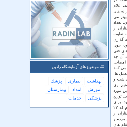
ای دارند، اعلام
حدود ۱۷ بسته خدمتی برای کارانه های
قانون بهتر می
، تعداد
اران از
لبته تفاوت
فه گذاری
ود، چون
های فنی
: آن چه
وان دستورالعمل بازتوزیع منابع تعرفه گذاری خدمات پرستاری در اختیار دانشگاه های علوم پزشکی قرار گرفت و به دستورالعمل ۳ امضایی
موضوع های آزمایشگاه رادین
می کنند
از ابلاغ دستورالعمل ها،
هداشت و
بهداشت
بیماری
پزشك
 جمهور به سازمان مدیریت وقت سبب شد نخستین دریافتی را اواخر آبان ۱۴۰۱ داشتیم. وی
آموزش
امداد
بیمارستان
ین مورد
ل توزیع
پزشكی
خدمات
د، برای
مرحله اول، کارانه ها را به صورت علی الحساب پرداخت نماییم، اما در نسخه دوم آیین نامه که اسفند ۱۴۰۱ ابلاغ گردید و نسخه سوم که ۲۲
اران از
 مردم و
قام های