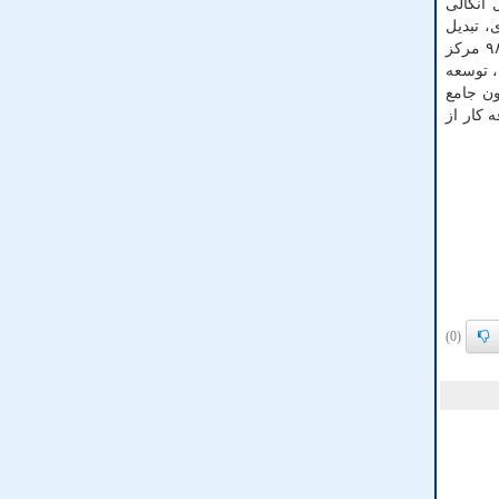
مل آنکالی
ی برای گروه پرستاری، تبدیل
وضعیت حدود ۱۹ هزار نفر از محل قانون جامع ایثارگران، ساماندهی آموزش کمک پرستاری، توسعه کمی مراکز مراقبت از منزل از ۹۸۰ مرکز
ک، توسعه
ن جامع
ه کار از
(0)