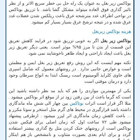
بوتاکس زیر بغل
به عنوان یک راه حل بی خطر سریع الاثر و از نظر
تاثیر گذاری فوق العاده میتواند مشکل گشا باشد. با تزریق بوتاکس
در نواحی اطراف غدد مترشحه عرق باعث ریلکس شدن عضلات غدد
عرق شده و در نتیجه ترشح عرق بسیار بسیار کم میشود.
هزینه بوتاکس زیربغل
بوتاکس زیر بغل
اگر به خوبی تزریق شود در فرایند کاهش تعریق
این قسمت از بدن تا مرز ۹۵% موثر است. یعنی دیگر تعریق زیر
بغل باعث ایجاد ناراحتی و ایجاد ظاهر ناخوشایند نمی شود.
نکته مهم اینست که این روش رفع تعریق زیر بغل ایمن و مطمئن
است و عوارض جانبی ندارد . در روشهای معمول که شامل اسپری
های حاوی کلراید آلومینیوم است ریسک ابتدا به انواع سرطان وجود
دارد و درمان موقتی است
یکی از مهمترین مواردی را هم که باید مد نظر داشته باشید این
است که گرما باعث از بین رفتن زود تر از موقع اثر بوتاکس میشود .
مثلا اگر قرار است اثرات
بوتاکس
بین چهار الی شش ماه ماندگاری
داشته باشد قرارگیری در محیط های گرم مثل استخر و سونا مکرر و
... باعث کاهش زمان ماندگاری اثر لیزر میشود . ازطرفی پیشنهاد
میشود طی ۷۲ ساعت اول که زمان اصلی برای فیکس شدن
بوتاکس است از روشهای خنک کردن مثل یخ گذاری بیشتر استفاده
گردد و برای ایام بعدی بصورت متناوب و نامشخص باز هم اینکار