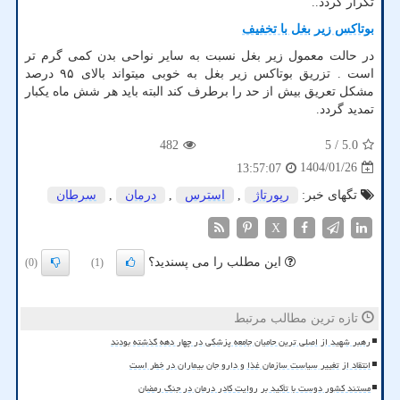
تکرار گردد..
بوتاکس زیر بغل با تخفیف
در حالت معمول زیر بغل نسبت به سایر نواحی بدن کمی گرم تر
است . تزریق بوتاکس زیر بغل به خوبی میتواند بالای ۹۵ درصد
مشکل تعریق بیش از حد را برطرف کند البته باید هر شش ماه یکبار
تمدید گردد.
482
/ 5
5.0
1404/01/26
13:57:07
تگهای خبر:
رپورتاژ
,
استرس
,
درمان
,
سرطان
X
این مطلب را می پسندید؟
(0)
(1)
تازه ترین مطالب مرتبط
رهبر شهید از اصلی ترین حامیان جامعه پزشکی در چهار دهه گذشته بودند
انتقاد از تغییر سیاست سازمان غذا و دارو جان بیماران در خطر است
مستند کشور دوست با تأکید بر روایت کادر درمان در جنگ رمضان