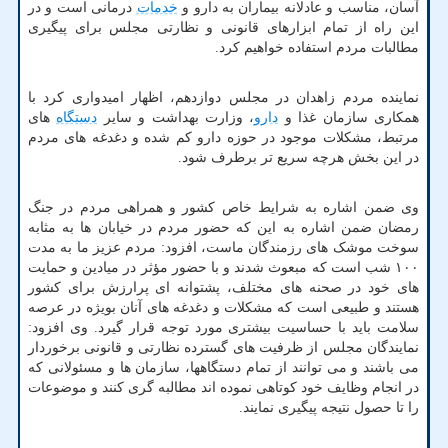
آسان، مناسب و عادلانه بیماران به دارو و
خدمات
درمانی است و در
این راه از تمام ابزارهای قانونی و نظارتی مجلس برای پیگیری
مطالبات مردم استفاده خواهیم کرد.
نماینده مردم زاهدان در مجلس دوازدهم، اظهار امیدواری کرد با
همکاری سازمان غذا و
دارو
، وزارت بهداشت و سایر
دستگاه
های
مرتبط، مشکلات موجود در حوزه دارو کم شده و دغدغه های مردم
در این بخش هرچه سریع تر برطرف شود.
وی ضمن اشاره به شرایط خاص کشور و همراهی مردم در جنگ
رمضان ضمن اشاره به این که حضور مردم در خیابان ها به مثابه
سوخت موشک های رزمندگان ماست، افزود: مردم عزیز ما به مدت
۱۰۰ شب است که مبعوث شدند و با حضور مؤثر در میادین و حمایت
های خود در صحنه های مختلف، پشتوانه ای پرارزش برای کشور
هستند و طبیعی است که مشکلات و دغدغه های آنان بویژه در عرصه
سلامت باید با حساسیت بیشتری مورد توجه قرار گیرد. وی افزود:
نمایندگان مجلس از ظرفیت های گسترده نظارتی و قانونی برخوردار
می باشند و می توانند از تمام دستگاهها، سازمان ها و مسئولانی که
در انجام وظایف خود کوتاهی نموده اند مطالبه گری کنند و موضوعات
را تا حصول نتیجه پیگیری نمایند.