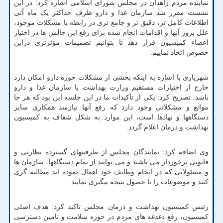
نماینده مردم زاهدان در مجلس شورای اسلامی اشاره کرد: در این
نشست مقرر شد سازمان غذا و دارو ظرف حداکثر یک ماه آتی
اطلاعات کامل تر، دقیق تر و جامع تری در رابطه با مشکلات موجود،
علل بروز آنها و اقدامات انجام شده برای رفع این چالش ها در اختیار
اعضاء کمیسیون قرار دهد تا بتوانیم تصمیمات مؤثرتری دراین
خصوص اتخاذ نماییم.
شهریاری با اشاره به اینکه بخشی از مشکلات حوزه دارو امکان دارد
خارج از اختیارات مستقیم وزارت بهداشت یا سازمان غذا و دارو
باشد، تصریح کرد: یکی از تأکیدات ما در این جلسه این بود که هر جا
موانع و مشکلاتی وجود دارد که رفع آنها نیازمند همکاری سایر
دستگاهها و نهادها است، این موارد به شکل شفاف به کمیسیون
بهداشت و درمان اعلام گردد.
وی اضافه کرد: نمایندگان مجلس از ظرفیتهای گسترده نظارتی و
قانونی برخوردار می باشند و می توانند از تمام دستگاهها، سازمان ها
و مسئولانی که در انجام وظایف خود اهمال نموده اند مطالبه گری
کنند و موضوعات را تا حصول نتیجه پیگیری نمایند.
رئیس کمیسیون بهداشت و درمان مجلس تاکید کرد: هدف اصلی
کمیسیون، رفع دغدغه های مردم در حوزه سلامت و تامین دسترسی