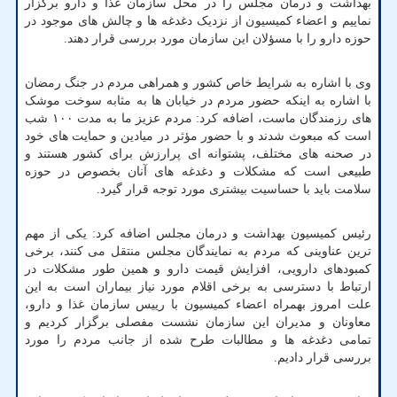
بهداشت و درمان مجلس را در محل سازمان غذا و دارو برگزار
نماییم و اعضاء کمیسیون از نزدیک دغدغه ها و چالش های موجود در
حوزه دارو را با مسؤلان این سازمان مورد بررسی قرار دهند.
وی با اشاره به شرایط خاص کشور و همراهی مردم در جنگ رمضان
با اشاره به اینکه حضور مردم در خیابان ها به مثابه سوخت موشک
های رزمندگان ماست، اضافه کرد: مردم عزیز ما به مدت ۱۰۰ شب
است که مبعوث شدند و با حضور مؤثر در میادین و حمایت های خود
در صحنه های مختلف، پشتوانه ای پرارزش برای کشور هستند و
طبیعی است که مشکلات و دغدغه های آنان بخصوص در حوزه
سلامت باید با حساسیت بیشتری مورد توجه قرار گیرد.
رئیس کمیسیون بهداشت و درمان مجلس اضافه کرد: یکی از مهم
ترین عناوینی که مردم به نمایندگان مجلس منتقل می کنند، برخی
کمبودهای دارویی، افزایش قیمت دارو و همین طور مشکلات در
ارتباط با دسترسی به برخی اقلام مورد نیاز بیماران است به این
علت امروز بهمراه اعضاء کمیسیون با رییس سازمان غذا و دارو،
معاونان و مدیران این سازمان نشست مفصلی برگزار کردیم و
تمامی دغدغه ها و مطالبات طرح شده از جانب مردم را مورد
بررسی قرار دادیم.