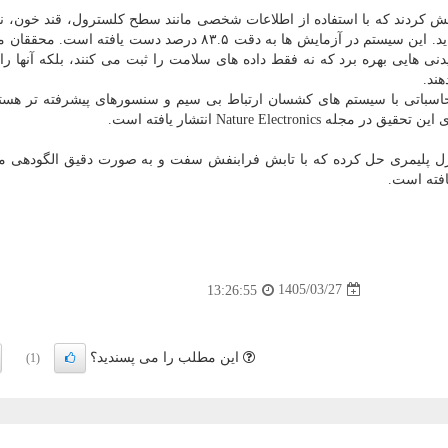
 کردند که با استفاده از اطلاعات شخصی مانند سطح کلسترول، قند خون، ن
و حداکثر ضربان قلب، خطر حمله قلبی را ارزیابی می نماید. این سیستم در آزمایش ها به دقت ۸۳.۵ درصد دست یا
نی هایی بهره برد که نه فقط داده های سلامت را ثبت می کنند، بلکه آنها ر
ند.
 محاسباتی با سیستم های کشسان ارتباط بی سیم و سنسورهای پیشرفته تر هستن
Nature Elect انتشار یافته است.
 پلیمری حل کرده که با تابش فرابنفش سفت و به صورت دقیق الگودهی م
1405/03/27
13:26:55
این مطلب را می پسندید؟
(1)