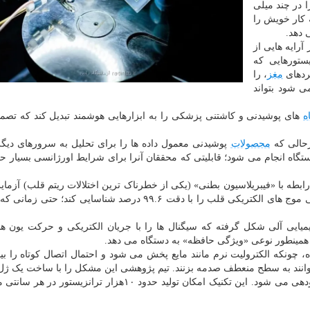
 در چند میلی
ه کار خویش را
 دهد.
رایه هایی از
یستورهایی که
ردهای
مغز
، را
ی شود بتواند
ه
های پوشیدنی و کاشتنی پزشکی را به ابزارهایی هوشمند تبدیل کند که تصم
محصولات
پوشیدنی معمول داده ها را برای تحلیل به سرورهای دیگ
گاه انجام می شود؛ قابلیتی که محققان آنرا برای شرایط اورژانسی بسیار ح
 رابطه با «فیبریلاسیون بطنی» (یکی از خطرناک ترین اختلالات ریتم قلب) آزما
اند. بگفته آنها این آرایه کشسان توانسته الگوهای غیرطبیعی موج های الکتریکی قلب را با دقت ۹۹.۶ درصد شناسایی کن
یمیایی آلی شکل گرفته که سیگنال ها را با جریان الکتریکی و حرکت یون ها 
ت همینطور نوعی «ویژگی حافظه» به دستگاه می دهد.
ه، چونکه الکترولیت نرم مانند مایع پخش می شود و احتمال اتصال کوتاه را ب
انند به سطح منعطف صدمه بزنند. تیم پژوهشی این مشکل را با ساخت یک ژل
حل کرده که با تابش فرابنفش سفت و بصورت دقیق الگودهی می شود. این تکنیک امکان تولید حدود ۱۰هزار ترانز