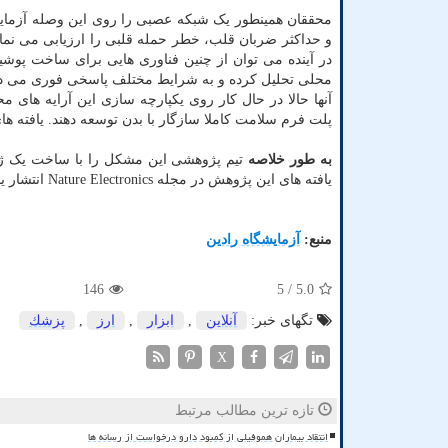
محققان همینطور یک شبکه عصبی را روی این وصله آزمایش
در آینده می توان از چنین فناوری هایی برای ساخت پوشید
محلی تحلیل کرده و به شرایط مختلف پاسخی فوری می ده
آنها حالا در حال کار روی یکپارچه سازی این آرایه های
پلت فرم سلامت کاملا سازگار با بدن توسعه دهند. یافته های این تحقیق در مجله ronics
به طور خلاصه
تیم پژوهشی این مشکل را با ساخت یک ژل
یافته های این پژوهش در مجله Nature Electronics انتشار یافته است.
منبع:
آزمایشگاه رادین
146
/ 5
5.0
تگهای خبر:
آنلاین
,
ابزار
,
ارز
,
پزشك
X
تازه ترین مطالب مرتبط
انتقاد بیماران هموفیلی از کمبود دارو درخواست از رسانه ها