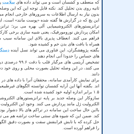
که منعطف و کشسان است و می تواند داده های
سلامت
را
ثانیه روی بدن تحلیل کند. نکته قابل توجه این که این وصل
بدون نیاز به ارسال اطلاعات به سرورهای خارجی انجام می
این پچ که در گزارش ها گفته شده «پوست مانند» است، از آ
ترانزیستورهای الکتروشیمیایی آلی بهره می برد؛ ترانز
امکان پردازش نورومورفیک، یعنی شبیه سازی برخی کارک
فراهم می کنند. انعطاف پذیری بالای این سامانه سبب م
همراه با بافت های بدن خم و کشیده شود.
بگفته پژوهشگران، این فناوری می تواند نسل آینده
دستگا
های حساس را حدودا آنی انجام دهند.
تشخیص آریتمی های مرگبار قلب با دقت ۹۹.۶ درصدی درحالی که
می کنند، در این وصله تحلیل بصورت محلی و روی خود دست
دانند.
برای نمایش کارآمدی سامانه، محققان آنرا با داده های در
۱.۵ برابر اندازه اولیه خود کشیده شده است.
سازوکار این وصله جدید بر پایه ترانزیستورهای الکتروش
الکترولیت ژل مانند پردازش می کنند. وجود این الکترولی
بااین حال ساخت این سامانه در تراکم های بالا دشوار بود
کند. ضمن این که شیوه های سنتی ساخت تراشه هم می تو
را فراهم آورده است.