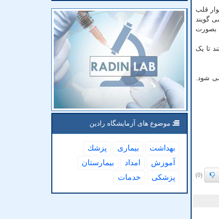
وار قلب
فته است. محققان می گویند
ا بصورت
د تا یک
ی شود.
موضوع های آزمایشگاه رادین
بهداشت
بیماری
پزشك
آموزش
امداد
بیمارستان
(0)
پزشكی
خدمات