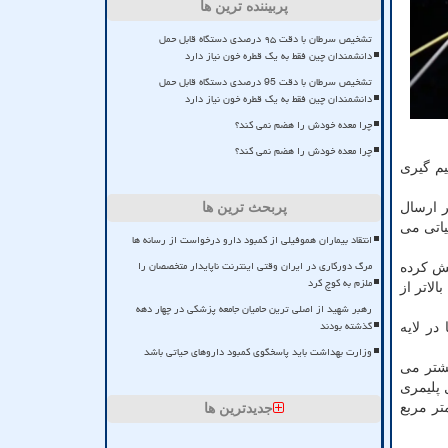
پربیننده ترین ها
تشخیص سرطان با دقت ۹۵ درصدی دستگاه قابل حمل
دانشمندان چین فقط به یک قطره خون نیاز دارد
تشخیص سرطان با دقت 95 درصدی دستگاه قابل حمل
دانشمندان چین فقط به یک قطره خون نیاز دارد
چرا معده خودش را هضم نمی کند؟
چرا معده خودش را هضم نمی کند؟
یم گیری
ر ارسال
پربحث ترین ها
یاتی می
انتقاد بیماران هموفیلی از کمبود دارو درخواست از رسانه ها
مرگ دورکاری در ایران وقتی اینترنت ناپایدار متخصصان را
یش کرده
ملزم به کوچ کرد
د؛ حتی زمانی که بالاتر از
رهبر شهید از اصلی ترین حامیان جامعه پزشکی در چهار دهه
گذشته بودند
در لایه
وزارت بهداشت باید پاسخگوی کمبود داروهای حیاتی باشد
یشتر می
 پلیمری
یستور در هر سانتی متر مربع
جدیدترین ها