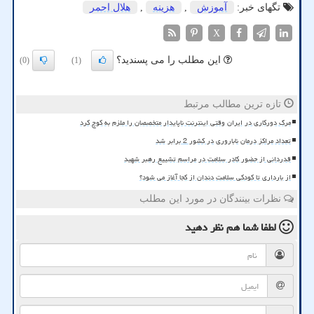
تگهای خبر:
آموزش
,
هزینه
,
هلال احمر
X
این مطلب را می پسندید؟
(0)
(1)
تازه ترین مطالب مرتبط
مرگ دورکاری در ایران وقتی اینترنت ناپایدار متخصصان را ملزم به کوچ کرد
تعداد مراکز درمان ناباروری در کشور 2 برابر شد
قدردانی از حضور کادر سلامت در مراسم تشییع رهبر شهید
از بارداری تا کودکی سلامت دندان از کجا آغاز می شود؟
نظرات بینندگان در مورد این مطلب
لطفا شما هم
نظر دهید