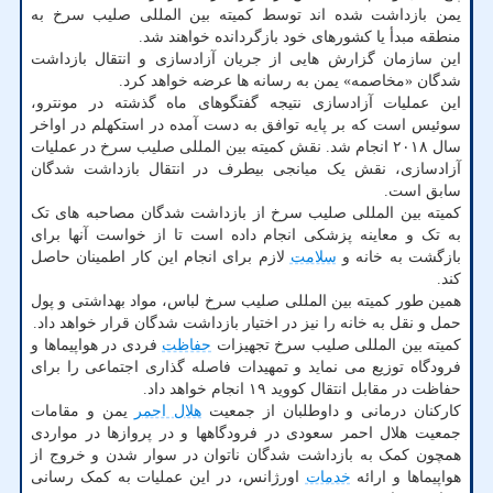
یمن بازداشت شده اند توسط کمیته بین المللی صلیب سرخ به
منطقه مبدأ یا کشورهای خود بازگردانده خواهند شد.
این سازمان گزارش هایی از جریان آزادسازی و انتقال بازداشت
شدگان «مخاصمه» یمن به رسانه ها عرضه خواهد کرد.
این عملیات آزادسازی نتیجه گفتگوهای ماه گذشته در مونترو،
سوئیس است که بر پایه توافق به دست آمده در استکهلم در اواخر
سال ۲۰۱۸ انجام شد. نقش کمیته بین المللی صلیب سرخ در عملیات
آزادسازی، نقش یک میانجی بیطرف در انتقال بازداشت شدگان
سابق است.
کمیته بین المللی صلیب سرخ از بازداشت شدگان مصاحبه های تک
به تک و معاینه پزشکی انجام داده است تا از خواست آنها برای
بازگشت به خانه و
سلامت
لازم برای انجام این کار اطمینان حاصل
کند.
همین طور کمیته بین المللی صلیب سرخ لباس، مواد بهداشتی و پول
حمل و نقل به خانه را نیز در اختیار بازداشت شدگان قرار خواهد داد.
کمیته بین المللی صلیب سرخ تجهیزات
حفاظت
فردی در هواپیماها و
فرودگاه توزیع می نماید و تمهیدات فاصله گذاری اجتماعی را برای
حفاظت در مقابل انتقال کووید ۱۹ انجام خواهد داد.
کارکنان درمانی و داوطلبان از جمعیت
هلال احمر
یمن و مقامات
جمعیت هلال احمر سعودی در فرودگاهها و در پروازها در مواردی
همچون کمک به بازداشت شدگان ناتوان در سوار شدن و خروج از
هواپیماها و ارائه
خدمات
اورژانس، در این عملیات به کمک رسانی