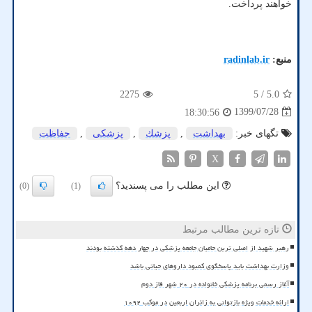
خواهند پرداخت.
منبع:
radinlab.ir
2275
/ 5
5.0
1399/07/28
18:30:56
تگهای خبر:
بهداشت
,
پزشك
,
پزشكی
,
حفاظت
X
این مطلب را می پسندید؟
(0)
(1)
تازه ترین مطالب مرتبط
رهبر شهید از اصلی ترین حامیان جامعه پزشکی در چهار دهه گذشته بودند
وزارت بهداشت باید پاسخگوی کمبود داروهای حیاتی باشد
آغاز رسمی برنامه پزشکی خانواده در ۲۰ شهر فاز دوم
ارائه خدمات ویژه بازتوانی به زائران اربعین در موکب ۱۰۹۲