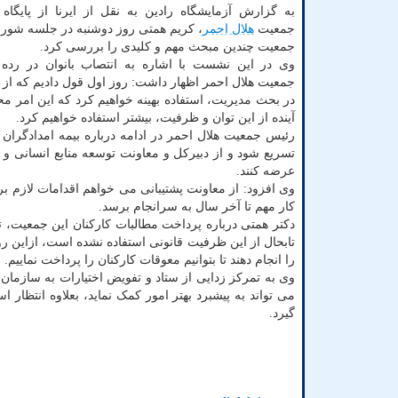
به گزارش آزمایشگاه رادین به نقل از ایرنا از پایگاه
جمعیت
هلال احمر
، کریم همتی روز دوشنبه در جلسه شورا
جمعیت چندین مبحث مهم و کلیدی را بررسی کرد.
وی در این نشست با اشاره به انتصاب بانوان در رده 
جمعیت هلال احمر اظهار داشت: روز اول قول دادیم که از 
در بحث مدیریت، استفاده بهینه خواهیم کرد که این امر م
آینده از این توان و ظرفیت، بیشتر استفاده خواهیم کرد.
رئیس جمعیت هلال احمر در ادامه درباره بیمه امدادگران
تسریع شود و از دبیرکل و معاونت توسعه منابع انسانی و
عرضه کنند.
وی افزود: از معاونت پشتیبانی می خواهم اقدامات لازم بر
کار مهم تا آخر سال به سرانجام برسد.
دکتر همتی درباره پرداخت مطالبات کارکنان این جمعیت، 
تابحال از این ظرفیت قانونی استفاده نشده است، ازاین رو
را انجام دهند تا بتوانیم معوقات کارکنان را پرداخت نماییم.
وی به تمرکز زدایی از ستاد و تفویض اختیارات به سازمان 
می تواند به پیشبرد بهتر امور کمک نماید، بعلاوه انتظار
گیرد.