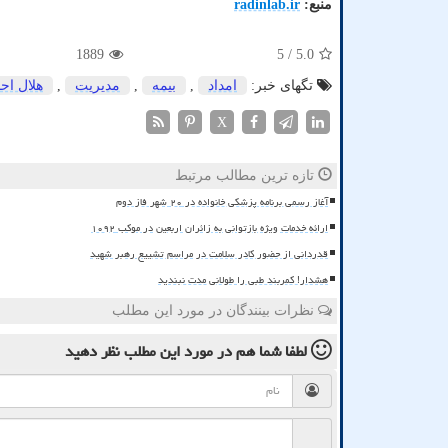
منبع:
radinlab.ir
1889
/ 5
5.0
تگهای خبر:
امداد
,
بیمه
,
مدیریت
,
هلال اح
X
تازه ترین مطالب مرتبط
آغاز رسمی برنامه پزشکی خانواده در ۲۰ شهر فاز دوم
ارائه خدمات ویژه بازتوانی به زائران اربعین در موکب ۱۰۹۲
قدردانی از حضور کادر سلامت در مراسم تشییع رهبر شهید
هشدار! کمربند طبی را طولانی مدت نبندید
نظرات بینندگان در مورد این مطلب
لطفا شما هم
در مورد این مطلب
نظر دهید