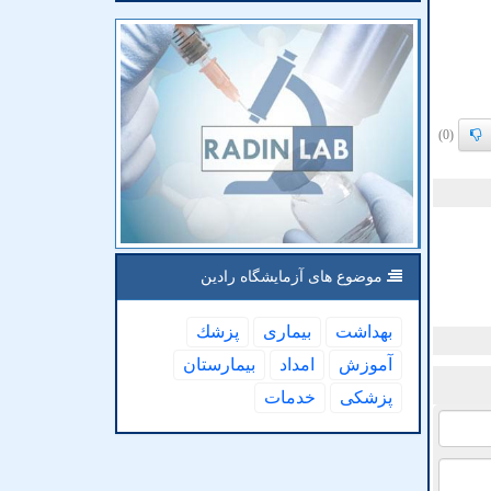
(0)
موضوع های آزمایشگاه رادین
بهداشت
بیماری
پزشك
آموزش
امداد
بیمارستان
پزشكی
خدمات