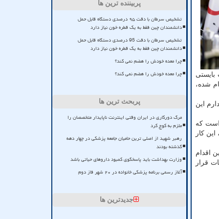
پربیننده ترین ها
تشخیص سرطان با دقت ۹۵ درصدی دستگاه قابل حمل
دانشمندان چین فقط به یک قطره خون نیاز دارد
تشخیص سرطان با دقت 95 درصدی دستگاه قابل حمل
دانشمندان چین فقط به یک قطره خون نیاز دارد
چرا معده خودش را هضم نمی کند؟
چرا معده خودش را هضم نمی کند؟
 بایستی
ام شده،
پربحث ترین ها
ارم این
مرگ دورکاری در ایران وقتی اینترنت ناپایدار متخصصان را
 است که
ملزم به کوچ کرد
این کار
رهبر شهید از اصلی ترین حامیان جامعه پزشکی در چهار دهه
گذشته بودند
ن اقدام
وزارت بهداشت باید پاسخگوی کمبود داروهای حیاتی باشد
ت قرار
آغاز رسمی برنامه پزشکی خانواده در ۲۰ شهر فاز دوم
جدیدترین ها