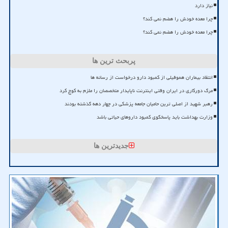
نیاز دارد
چرا معده خودش را هضم نمی کند؟
چرا معده خودش را هضم نمی کند؟
پربحث ترین ها
انتقاد بیماران هموفیلی از کمبود دارو درخواست از رسانه ها
مرگ دورکاری در ایران وقتی اینترنت ناپایدار متخصصان را ملزم به کوچ کرد
رهبر شهید از اصلی ترین حامیان جامعه پزشکی در چهار دهه گذشته بودند
وزارت بهداشت باید پاسخگوی کمبود داروهای حیاتی باشد
جدیدترین ها