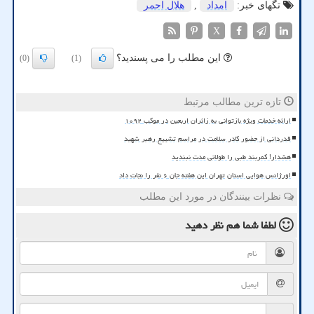
تگهای خبر:
امداد
,
هلال احمر
X
این مطلب را می پسندید؟
(0)
(1)
تازه ترین مطالب مرتبط
ارائه خدمات ویژه بازتوانی به زائران اربعین در موکب ۱۰۹۲
قدردانی از حضور کادر سلامت در مراسم تشییع رهبر شهید
هشدار! کمربند طبی را طولانی مدت نبندید
اورژانس هوایی استان تهران این هفته جان ۶ نفر را نجات داد
نظرات بینندگان در مورد این مطلب
لطفا شما هم
نظر دهید