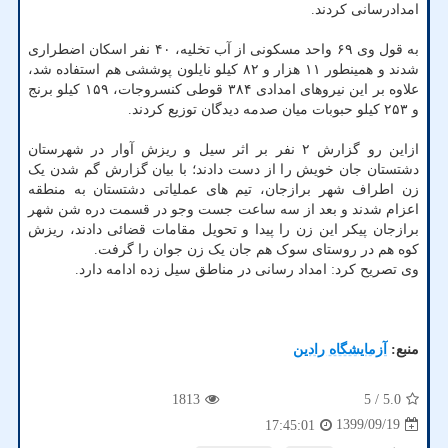
امدادرسانی کردند.
به قول وی ۶۹ واحد مسکونی از آب تخلیه، ۴۰ نفر اسکان اضطراری
شدند و همینطور ۱۱ هزار و ۸۲ کیلو نایلون پوششی هم استفاده شد،
علاوه بر این نیروهای امدادی ۳۸۴ قوطی کنسروجات، ۱۵۹ کیلو برنج
و ۲۵۳ کیلو حبوبات میان صدمه دیدگان توزیع کردند.
ازاین رو گزارش ۲ نفر بر اثر سیل و ریزش آوار در شهرستان
دشتستان جان خویش را از دست دادند؛ با بیان گزارش گم شدن یک
زن اطراف شهر برازجان، تیم های عملیاتی دشتستان به منطقه
اعزام شدند و بعد از سه ساعت جست وجو در قسمت دره شن شهر
برازجان پیکر این زن را پیدا و تحویل مقامات قضائی دادند، ریزش
کوه هم در روستای سوک هم جان یک زن جوان را گرفت.
وی تصریح کرد: امداد رسانی در مناطق سیل زده ادامه دارد.
منبع:
آزمایشگاه رادین
1813
/ 5
5.0
1399/09/19
17:45:01