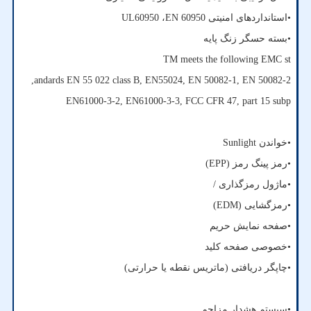
•استانداردهای امنیتی
EN 60950
،
UL60950
•بسته حسگر زنگ پایه
TM meets the following EMC st
,
andards EN 55 022 class B, EN55024, EN 50082-1, EN 50082-2
EN61000-3-2, EN61000-3-3, FCC CFR 47, part 15 subp
•خواندن
Sunlight
•رمز پینگ رمز (
EPP
)
•ماژول رمزگذاری /
•رمزگشایی (
EDM
)
•صفحه نمایش حریم
•خصوصی صفحه کلید
•چاپگر دریافتی (ماتریس نقطه یا حرارتی)
•سیستم هشدار مزاحم