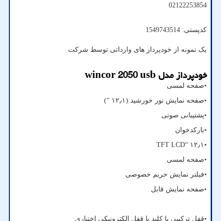
02122253854
کدپستی: 1549743514
یک نمونه از خودپرداز های وارداتی توسط شرکت
خودپرداز مدل
wincor 2050 usb
•صفحه لمسی
•صفحه نمایش نور خورشید (۱۲٫۱ “)
•پشتیبانی صوتی
•بارکدخوان
TFT LCD
•۱۲٫۱ “
•صفحه لمسی
•فیلتر نمایش حریم خصوصی
•صفحه نمایش قابل
•قفل ترکیبی با کلید یا قفل الکترونیکی اختیاری