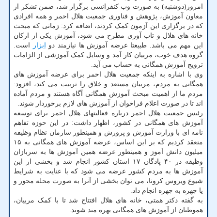
امروز(دوشنبه) به صورت وب کنفرانسی برگزار شد، ضمن تشکر از
معاون آموزش، پژوهش و فناوری جمعیت هلال احمر و همه افرادی
که در برگزاری این آزمون کمک کردند، اضافه کرد: زمانی که مبحث
خانه های هلال و تاب آوری مطرح می شود، آموزش یکی از ارکان
این مهم می باشد. طبیعتا عرضه آموزش ها نیازمند دو
ابزار
است.
گروه هدف خوب، مربیان کار آمد و وسایل کمک آموزشی از الزامات
ترویج آموزش همگانی به حساب می آید.
وی با اشاره به اینکه جمعیت هلال احمر برای عرضه آموزش های
همگانی به مردم، مربیان مستعد و خلاق را تربیت می کند، افزود:
مردم ما از اهمیت مبحث آموزش همگانی آگاه هستند و مردم آماده
اند تا در صورت اعلام فراخوان از آموزش های لازم برخوردار شوند.
رئیس جمعیت هلال احمر درباره فعالیتهای هلال احمر برای توسعه
آموزش های همگانی در کشور، اظهار داشت: در این حوزه تفاهم
نامه ای با وزارت آموزش و پرورش و همینطور سازمان نظام وظیفه
منعقد کردیم که بر این اساس، عرضه آموزش های همگانی به ۱۵
میلیون دانش آموز و همینطور عرضه همین آموزش ها به سربازان
وظیفه در ۴۰ پادگان ۱۷ استان کشور انجام شد و بخشی از این
آموزش ها به مردم کشور عرضه می شود که با عنایت به شرایط
شیوع ویروس کرونا، می توان بخشی از آنرا به صورت محله محور و
یا چهره به چهره انجام داد.
به گفته دکتر همتی، خانه های هلال افتتاح شد تا با کمک مربیان،
هموطنان از آموزش های همگانی بهره مند شوند.