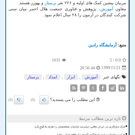
مربیان پیشین کمک های اولیه و ۲۲۶ نفر
پرستار
و بهورز هستند.
معاون
آموزش
، پژوهش و فناوری جمعیت هلال احمر میان سنی
شرکت کنندگان در آزمون را ۲۸ سال اعلام نمود.
منبع:
آزمایشگاه رادین
1631
/ 5
0.0
1399/11/21
20:56:44
تگهای خبر:
آموزش
,
ابزار
,
امداد
,
پرستار
X
این مطلب را می پسندید؟
(0)
(0)
تازه ترین مطالب مرتبط
مرگ دورکاری در ایران وقتی اینترنت ناپایدار متخصصان را ملزم به کوچ کرد
وزارت بهداشت باید پاسخگوی کمبود داروهای حیاتی باشد