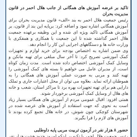
تاکید بر عرضه آموزش های همگانی از جانب هلال احمر در قانون
مدیریت بحران
رئیس جمعیت هلال احمر به بند «الف» قانون مدیریت بحران برای
آموزش همگانی اشاره نمود و اضافه کرد: برپایه این بند از قانون، بر
آموزش همگانی تاکید ویژه ای شده و این وظیفه برعهده جمعیت
هلال احمر گذاشته شده تا این جمعیت با همکاری و همفکری با
وزارت خانه ها و دستگاههای اجرایی این کار را انجام دهد.
وی ضمن اشاره به اختصاص بودجه برای خرید لوازم و تجهیزات
کمک آموزشی تصریح کرد: تا آخر سال مبلغی برای تهیه مانکن و
وسایل کمک آموزشی اختصاص داده شده است. مدت زمان کوتاه
است، از مدیران عامل می خواهیم تا بسته های کمک آموزشی را
تهیه کنند و مربی به صورت عملی آموزش های همگانی را به
هموطنان ارائه نماید. بعلاوه می توان از محل اعتبارات جاری و تملک
دارایی هم برای تهیه تجهیزات بهره برد تا مراکز استان، شعب و خانه
های هلال از وسایل کمک آموزشی برخوردار شوند.
همتی افزود: اقبال عمومی مردم از آموزش های همگانی بسیار زیاد
است به نحوی که جهت استفاده از آموزش های عرضه شده در
شهرستان کوچکی چون شوش، در خانه هلال تجمع کرده بودند تا
آموزش های لازم را فرا بگیرند.
حضور ۸ هزار نفر در آزمون تربیت مربی پایه داوطلبی
رئیس جمعیت هلال احمر با تکیه بر اینکه امروز حدود هشت هزار نفر