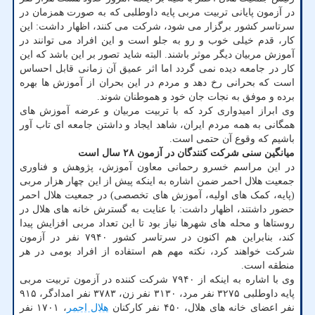
در آزمون پایانی تربیت مربی پایه داوطلبی که به صورت همزمان در
سرتاسر کشور برگزار می شود، شرکت می کنند، اظهار داشت: این
کار، قدم خیلی خوب و رو به جلو است و این افراد می توانند در
آموزش مربیان دیگر موثر باشند. البته شاید تصور بر این باشد که این
کار در جامعه دیده نمی گردد اما اثر عمیق آن زمانی قابل احساس
است که بحرانی رخ دهد و مردم در این بحران از آموزش ها بهره
برده و موفق به نجات جان خود و هموطنان شوند.
وی ابراز امیدواری کرد که با تربیت مربیان و عرضه آموزش های
همگانی به همه مردم ایران، شاهد ایجاد و داشتن جامعه ای تاب آور
باشیم که وقوع آن حتمی است.
میانگین سنی شرکت کنندگان در آزمون ۲۸ سال است
در این مراسم خسرو رحمانی معاون آموزش، پژوهش و فناوری
جمعیت هلال احمر ضمن اشاره به اینکه پیش از این چهار هزار مربی
(پایه، کمک های اولیه، آموزش های تخصصی) در جمعیت هلال احمر
حضور داشتند، اظهار داشت: با عنایت به گسترش خانه های هلال در
روستاها و محله های شهرها نیاز بود تا این تعداد مربی افزایش پیدا
کند، بنابراین هم اکنون در سرتاسر کشور ۷۹۴۰ نفر در آزمون
شرکت خواهند کرد، نکته مهم هم استفاده از افراد بومی در هر
منطقه است.
وی با اشاره به اینکه از ۷۹۴۰ شرکت کننده در آزمون تربیت مربی
پایه داوطلبی ۳۲۷۵ نفر مرد، ۳۱۳۰ نفر زن، ۳۷۸۳ نفر امدادگر، ۹۱۵
نفر اعضای خانه های هلال، ۴۵۰ نفر کارکنان
هلال احمر
، ۱۷۰۱ نفر