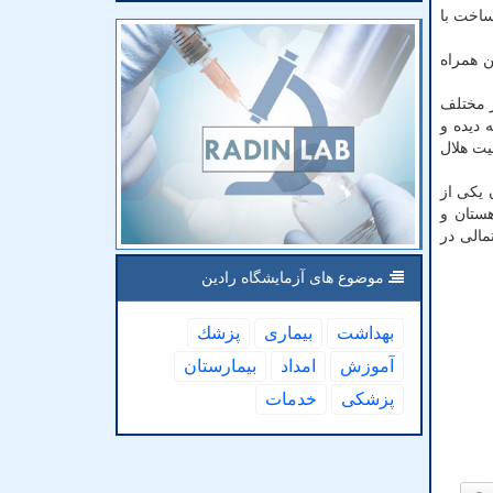
ساخت با
۱۱ در هر جا که پوشش تلفن همراه
ر مختلف
 دیده و
یت هلال
نوان یکی از
هستان و
مالی در
موضوع های آزمایشگاه رادین
بهداشت
بیماری
پزشك
آموزش
امداد
بیمارستان
پزشكی
خدمات