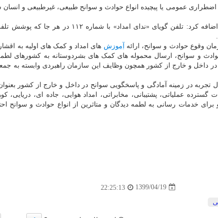
طراری عمومی یا پیچیده انواع حوادث و سوانح طبیعی، غیرطبیعی و انسان 
معاون عملیات سازمان امداد و نجات جمعیت هلال احمر اضافه کرد: تلفن گویای «ندای امداد» با شماره ۲
مان وقوع حوادث و سوانح، ارائه
آموزش
های امداد و کمک های اولیه به اقشا
 حوادث و سوانح، ارسال محموله های کمک های بشردوستانه به کشورهای لطمه
 در داخل و خارج از کشور همچون وظایف این سازمان راهبردی وابسته به جمع
ن امداد و نجات جمعیت هلال احمر با بیش از ۳۰ سال تجربه در زمینه آمادگی و پاسخگویی سوانح در داخل و خارج از کشور بع
گسترده عملیاتی، پشتیبانی، مخابراتی، امداد هوایی، جاده ای، دریایی، کو
رای خدمات رسانی به لطمه دیدگان و متاثرین از انواع حوادث و سوانح احت
1399/04/19
22:25:13
ی