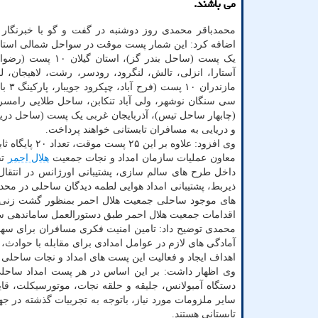
می باشند.
محمدباقر محمدی روز دوشنبه در گفت و گو با خبرنگار ا
اضافه کرد: این شمار پست موقت در سواحل شمالی استان
یک پست (ساحل بندر گز)، استان 
آستارا، انزلی، تالش، لنگرود، رودسر، رشت، لاهیجان، لن
مازن
سی سنگان نوشهر، ولی آباد تنکابن، ساحل طلایی رام
(چابهار ساحل تیس)، آذربایجان غربی یک پست (ساحل دریاچ
و دریایی به مسافران تابستانی خواهند پرداخت.
وی افزود: علاوه بر این ۲۵ پست موقت، تعداد ۲۰ پایگاه ثابت امداد و نجات ساحلی و دریا نیز در حال فعالیت در سواحل کشور هستند.
معاون عملیات سازمان امداد و نجات جمعیت
هلال احمر
تق
داخل طرح های سالم سازی، پشتیبانی اورژانس در انت
ذیربط، پشتیبانی امداد هوایی لطمه دیدگان ساحلی در محد
های موجود ساحلی جمعیت هلال احمر بمنظور گشت زنی و
اقدامات جمعیت هلال احمر طبق دستورالعمل ساماندهی س
محمدی توضیح داد: تامین امنیت فکری مسافران برای سهول
آمادگی های لازم در عوامل امدادی برای مقابله با حوادث،
اهداف ایجاد و فعالیت این پست های امداد و نجات ساحلی
وی اظهار داشت: بر این اساس در هر پست امداد ساحلی
دستگاه آمبولانس، جلیقه و حلقه نجات، موتورسیکلت، قا
سایر ملزومات مورد نیاز، باتوجه به تجربیات گذشته در 
تابستانی هستند.