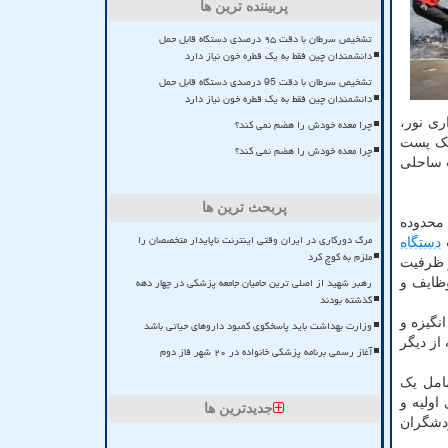
پربیننده ترین ها
تشخیص سرطان با دقت ۹۵ درصدی دستگاه قابل حمل
دانشمندان چین فقط به یک قطره خون نیاز دارد
تشخیص سرطان با دقت 95 درصدی دستگاه قابل حمل
دانشمندان چین فقط به یک قطره خون نیاز دارد
شهرداری نور،
چرا معده خودش را هضم نمی کند؟
یک پست
چرا معده خودش را هضم نمی کند؟
 ساحلی
پربحث ترین ها
محدوده
مرگ دورکاری در ایران وقتی اینترنت ناپایدار متخصصان را
دستگاه
ملزم به کوچ کرد
ز ظرفیت
رهبر شهید از اصلی ترین حامیان جامعه پزشکی در چهار دهه
ظایف و
گذشته بودند
نگیزه و
وزارت بهداشت باید پاسخگوی کمبود داروهای حیاتی باشد
از دیگر
آغاز رسمی برنامه پزشکی خانواده در ۲۰ شهر فاز دوم
امل یک
اولیه و
جدیدترین ها
ردشگران