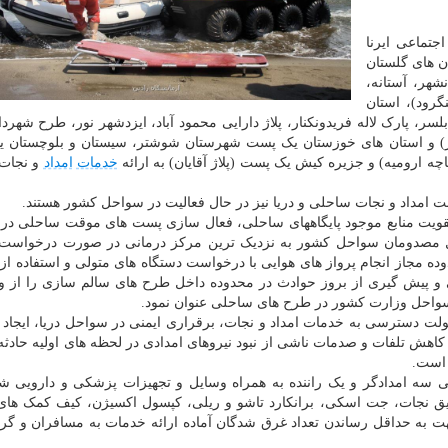
جتماعی ایرنا
 های گلستان
گیلان ۱۰ پست (رضوانشهر، آستانه،
گرود)، استان
دران ۱۰ پست (فرح آباد، چپکرود جویبار، پارکینگ ۳ بابلسر، پارک لاله فریدونکنار، پلاژ دارایی محمود آباد، ایزدشهر نور، طرح 
سر) و استان های خوزستان یک پست شهرستان شوشتر، سیستان و بلوچستان 
ه ارومیه) و جزیره کیش یک پست (پلاژ آقایان) به ارائه
خدمات
امداد
و نجات
ویت منابع موجود پایگاههای ساحلی، فعال سازی پست های موقت ساحلی در 
قال مصدومان سواحل کشور به نزدیک ترین مرکز درمانی در صورت درخواست
وده مجاز انجام پرواز های هوایی با درخواست دستگاه های متولی و استفاده ا
 پیش گیری از بروز حوادث در محدوده داخل طرح های سالم سازی را از و
واحل وزارت کشور در طرح های ساحلی عنوان نمود.
ت دسترسی به خدمات امداد و نجات، برقراری ایمنی در سواحل دریا، ایجاد ا
 کاهش تلفات و صدمات ناشی از نبود نیروهای امدادی در لحظه های اولیه حادثه 
 است.
 سه امدادگر و یک راننده به همراه وسایل و تجهیزات پزشکی و دارویی ش
یق نجات، جت اسکی، برانکارد تاشو و ریلی، کپسول اکسیژن، کیف کمک های 
جهت به حداقل رساندن تعداد غرق شدگان آماده ارائه خدمات به مسافران و گ