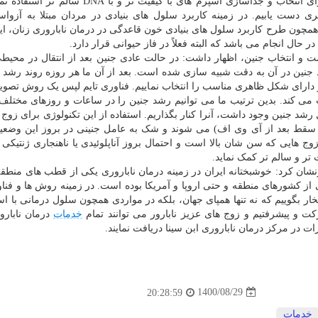
معتبر جهان در تلاش هستیم که از روش میکروفلوئیدی برای انتخاب و جداسازی اسپرم های با کیفیت تر 
 دست یابیم. در زمینه کاربرد سلول های بنیادی در مردان مبتلا به آزوا
مچون طرح کاربرد سلول های بنیادی خون قاعدگی در درمان ناباروری زنان، ای
حال انجام می باشد که البته فعلاً در فاز حیوانی قرار دارد.
ت و انتخاب جنین، اظهار داشت: در حالت عادی جنین بعد از انتقال در محیطی
و دمای مناسب برای رشد جنین در آن به دقت شبیه سازی شده است. بعد از آن ما هر روزه روند رش
ت و دارای شکل ظاهری مناسب را انتخاب نماییم. فناوری تایم لپس یک روش تصوی
 کند. بدین ترتیب ما می توانیم رشد جنین را در ساعات و روزهای مختلف ب
شد جنین وجود داشت، آنرا کنار بگذاریم. استفاده از این تکنولوژی برای زوج 
سقط بعد از آی وی اف) می شوند و شک به عامل جنینی در بروز این وضعی
زوج هایی که سن شان بالا است و احتمال بروز آناپلوئیدی یا ناهنجاری ژنتیکی 
 تر و سالم تر کمک نماید.
طرنشان کرد: خوشبختانه ایران در زمینه درمان ناباروری یکی از قطب های منطق
از کشورهای منطقه و حتی اروپا و آمریکا بوده است. در زمینه روش ها و فنا
ار بگوییم که نه تنها همپای جهان، بلکه در مواردی همچون سلول درمانی با است
 و پیشرفتیم و زوج های عزیز نابارور می توانند تمام
خدمات
درمان نابارور
ات در مرکز درمان ناباروری ابن سینا دریافت نمایند.
1400/08/29
20:28:59
خدمات