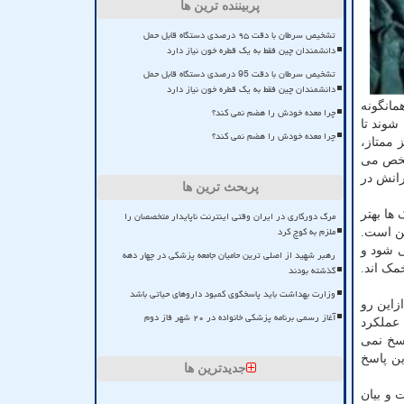
پربیننده ترین ها
تشخیص سرطان با دقت ۹۵ درصدی دستگاه قابل حمل
دانشمندان چین فقط به یک قطره خون نیاز دارد
تشخیص سرطان با دقت 95 درصدی دستگاه قابل حمل
دانشمندان چین فقط به یک قطره خون نیاز دارد
مانگونه
چرا معده خودش را هضم نمی کند؟
شوند تا
چرا معده خودش را هضم نمی کند؟
 ممتاز،
مشخص می
رانش در
پربحث ترین ها
ها بهتر
مرگ دورکاری در ایران وقتی اینترنت ناپایدار متخصصان را
ملزم به کوچ کرد
ین است.
 شود و
رهبر شهید از اصلی ترین حامیان جامعه پزشکی در چهار دهه
مک اند.
گذشته بودند
وزارت بهداشت باید پاسخگوی کمبود داروهای حیاتی باشد
زاین رو
آغاز رسمی برنامه پزشکی خانواده در ۲۰ شهر فاز دوم
عملکرد
اسخ نمی
ین پاسخ
جدیدترین ها
 و بیان