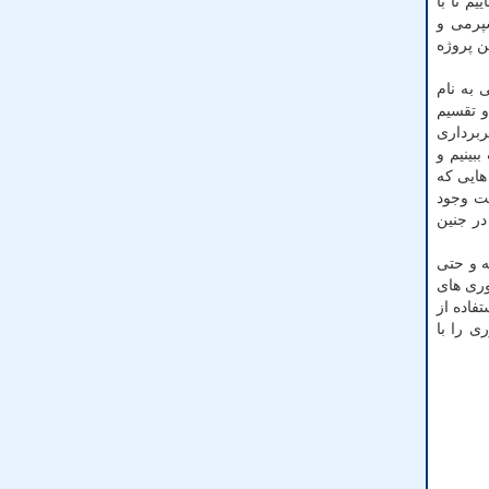
و با DNA سالم تر استفاده نماییم تا با
سپرمی و
ن پروژه
 به نام
د و تقسیم
ربرداری
بینیم و
هایی که
ت وجود
در جنین
ه و حتی
وری های
فاده از
ی را با