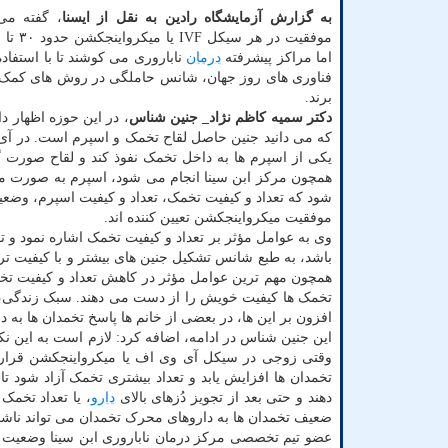
به گزارش آزمایشگاه رادین به نقل از ایسنا
، گفته م
اما مراکز پیشرفته
درمان
ناباروری می کوشند تا با استفاد
فناوری های روز جهان، شانس حاملگی در روش های کمک با
برند.
دکتر سمیه کاظم نژاد_ جنین شناس
، در این حوزه اظهار 
که می دانید جنین حاصل لقاح تخمک و اسپرم است. در آی
یکی از اسپرم ها به داخل تخمک نفوذ کند و لقاح صورت 
همچون مرکز ابن سینا انجام می شود، اسپرم به صورت م
شود که تعداد و کیفیت تخمک، تعداد و کیفیت اسپرم، وضع
موفقیت میکرواینجکشن تعیین کننده اند.
وی به عوامل مؤثر بر تعداد و کیفیت تخمک اشاره نمود و ت
باشد، به طبع شانس تشکیل جنین های بیشتر و با کیفیت تر
همچون مهم ترین عوامل مؤثر در کاهش تعداد و کیفیت ت
تخمک ها کیفیت خویش را از دست می دهند. سبک زندگی، 
افزون بر این ها، در بعضی از خانم ها پاسخ تخمدان ها ب
این جنین شناس در ادامه، اضافه کرد: لازم است به این 
وقتی زوجی در سیکل آی وی اف یا میکرواینجکشن قرار م
تخمدان ها افزایش یابد و تعداد بیشتری تخمک آزاد شود تا
دهند و حتی بعد از تجویز دُزهای بالای
دارو
، یا تعداد تخمک
ضعیف تخمدان ها به داروهای محرک تخمدان می تواند ناشی
عضو تیم تخصصی مرکز درمان ناباروری ابن سینا وضعیت ا