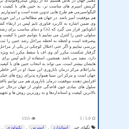
گزینش اسپرم های مناسب تر، به جنین های با کیفیت تری
الیگواسپرمی هم طرح هایی تدوین شده است و امیدواریم ه
هم موفقیت آمیز باشد. در جهان هم مطالعاتی در این حوزه در 
وی ضمن اشاره به کاربرد فناوری تایم لپس در ارتقاء کش
انکوباتور قرار می گیرد که Co2 
سلولی جنین را کنترل می نماییم تا بتوانیم جنین با کیفی
پیشرفته است و لحظه به لحظه مراحل رشد جنین را ثبت می
بررسی نماییم و اگر حتی اختلال کوچکی در یکی از مراحل ر
گرفتار شکست مکرر آی وی اف یا سقط مکرر (به ویژه 
دارد، مفید می باشد. همچنین، استفاده از تایم لپس برای 
هایشان بیشتر است، می تواند به انتخاب جنین های با کیفیت
بنابراعلام مرکز درمان ناباروری ابن سینا، او در آخر خا
جهان است و مرکز ابن سینا همواره پذیرای زوج های خیلی 
افزایش دهنده موفقیت درمان ناباروری هم می توانیم باافتخ
سلول های بنیادی خون قاعدگی جلوتر از جهان درحال حرکت
بالاترین کیفیت و استانداردها و به روزترین روش ها و تجهیز
1315
/ 5
5.0
تگهای خبر:
استاندارد
,
استرس
,
تكنولوژی
,