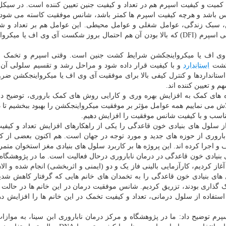
میت و کیفیت اسپرم هم در تعداد و کیفیت جنین تعیین کننده است. در سیک
س باشد و هرچه کیفیت اسپرم ها کمتر باشد، شانس موفقیت کاسته می شود.
، سبک زندگی، عوامل شغلی و عوامل محیطی. این عوامل هم بر تعداد و ش
کلی اسپرم اثرگذارند و هم بر شاخص شکست کروموزومی اسپرم (DFI) که بالا بودن آن هم احتمال بروز شکست آی وی اف ی
آی وی اف یا میکرواینجکشن شرایط کشت جنین است. وقتی اسپرم و تخمک 
 کشت
استاندارد
و با کیفیت قرار داده شود و مراحل رشد و تقسیم سلولی آن
استانداردها و کنترل کیفی بالا برای موفقیت آی وی اف یا میکرواینجکشن ض
م و تعیین کننده اند.
ه های کمک به افزایش بهره وری و کارایی روش های کمک باروری، توضیح داد
لاش می نماییم همه عوامل مؤثر بر موفقیت میکرواینجکشن را بهبود ببخشیم تا د
مناسب و با کیفیت شانس موفقیت را افزایش دهیم.
ز سلول های بنیادی خون قاعدگی را یکی از راهکارهای افزایش تعداد و کیف
باروری از حوزه های جدید و مورد توجه در جهان است. هم اکنون بعضی از 
اجرا کرده اند. این پروژه ها بر کاربرد سلول های بنیادی مغز استخوان متمرک
 بنیادی خون قاعدگی در درمان ناباروری درحال فعالیت است. ما در پژوهشگاه
۱ سال پیش این پروژه را آغاز کردیم، کارآزمایی بالینی فاز یک و دو (ایمنی و اثربخشی) انجام شده و ا
ل های بنیادی خون قاعدگی را به تخمدان های خانم هایی که گرفتار کاهش شدی
گذاری بودند، تزریق کردیم. شانس موفقیت درمان در این خانم ها در حالت 
ما ما توانستیم با استفاده از سلول درمانی، تعداد و کیفیت تخمک در این خانم ها را افزایش 
پرم توضیح داد: ما در پژوهشگاه و مرکز درمان ناباروری ابن سینا، به موازا