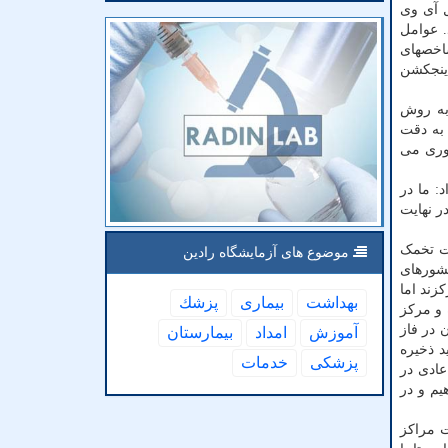
ل آی وی
 عوامل
اخصهای
ا میکرواینجکشن
به روش
 به دقت
روری می
: ما در
ر نهایت
یت تخمک
موضوع های آزمایشگاه رادین
کشورهای
زند اما
بهداشت
بیماری
پزشك
 و مرکز
لان در فاز
آموزش
امداد
بیمارستان
د ذخیره
پزشكی
خدمات
عادی در
دهیم و در
ت مراکز