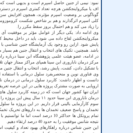
نمود: نیمی از جنین حاصل اسپرم است و بدیهی است که ک
اف یا میکرواینجکشن هرچه تعداد کمتری اسپرم در دستر
گوناگونی بر وضعیت اسپرم مؤثرند، همچون افزایش سن
را زیاد می کند و هم احتمال بروز سقط مکرر را.
وی ادامه داد: یکی دیگر از عوامل مؤثر بر موفقیت 
میکرواینجکشن لقاح داده می شود، باید در داخل محیط
پایش شود. ازاین رو وجود یک آزمایشگاه جنین شناسی با 
باشد. همچنین، تکنیک های انتخاب و انتقال جنین هم بسیار مه
در ادامه، عضو هیئت علمی پژوهشگاه ابن سینا درباره را
مرکز درمان ناباروری ابن سینا همپای مراکز ممتاز جهان ت
با تشکیل دادن، کشت، پایش رشد، انتخاب و انتقال جنین 
وی فناوری نوین و منحصربفرد سلول درمانی با استفاده ا
دانست و اظهار داشت: کاربرد سلول درمانی در درمان نا
اروپایی به صورت مشترک پروژه هایی در این عرصه تعریف و 
ایران تنها کشور جهان است که در زمینه کاربرد سلول های
درمان ناباروری ابن سینا حدود ۱
سوم کارآزمایی بالینی قرار داریم. در این پروژه ما سلو
تخمدان و پاسخ ضعیف تخمدان ها به داروهای تحریک تخمک 
تمام پروتکل ها حداکثر 10 درصد است ا
نتیجه شانس موفقیت را به حدود 40 درصد ارتقاء دهیم.
این جنین شناس درباره راهکارهای بهبود تعداد و کیفیت اس