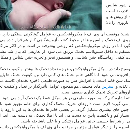
ی شود شانس
موفقیت در هر سیکل IVF یا میکرواینجکشن حدود ۳۰ تا ۴۰درصد است
ه از روش ها و
روری را بالا
داشت: موفقیت آی وی اف یا میکرواینجکشن به عوامل گوناگونی بستگی دارد. ه
 وی اف تخمک و اسپرم ها در محیط کشت آزمایشگاهی کنار هم قرار داده می 
گیرد اما در روش میکرواینجکشن که روشی پیشرفته تر است و در اکثر مراکز
ستقیم به داخل سیتوپلاسم تخمک تزریق می شود. از تعاریفی که بیان شد 
یت کیفی آزمایشگاه جنین شناسی و همینطور تبحر و تجربه جنین شناس و همکا
وضیح داد: در سیکل میکرواینجکشن، هرچه تعداد تخمک ها بیشتر و کیفیت تخمک 
 افزوده می شود. اما گاهی خانم تخمک های کمی دارد و یا کیفیت تخمک ها پای
خمک سن خانم است. با افزایش سن به صورت طبیعی ذخیره تخمدان کاسته می
تغذیه و
استرس
های محیطی هم همچون عوامل تأثیرگذار بر تعداد و کیفیت تخ
ه داروهای تحریک تخمک گذاری ضعیف است.
نکته اشاره کنم که به صورت طبیعی در هر سیکل فقط یک تخمک آزاد می شود. ا
ی گیرند لازم است داروهای تحریک تخمک گذاری برای خانم تجویز شود تا 
 جنین های بیشتری تشکیل گردد. در بعضی خانم ها تخمدان ها به این داروها پ
 بسیار کم و باکیفیت پایین به دست می آید یا اصلا تخمکی به دست نمی آید. ا
 از شرایط جسمی خانم، عوامل ژنتیکی و یا علل ناشناخته باشد.
سپرم را از دیگر عوامل مؤثر بر موفقیت آی وی اف یا میکرواینجکشن دانست